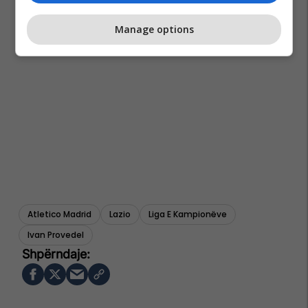
Manage options
Atletico Madrid
Lazio
Liga E Kampionëve
Ivan Provedel