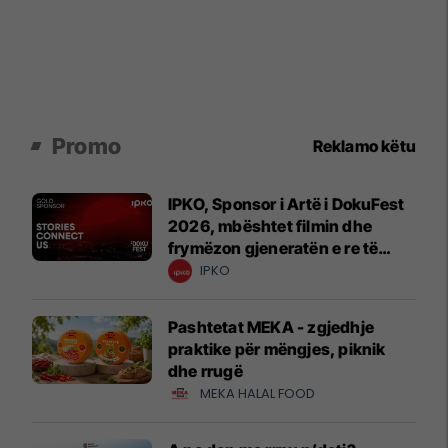
Promo
Reklamo këtu
IPKO, Sponsor i Artë i DokuFest
2026, mbështet filmin dhe
frymëzon gjeneratën e re të
krijuesve
IPKO
Pashtetat MEKA - zgjedhje
praktike për mëngjes, piknik
dhe rrugë
MEKA HALAL FOOD