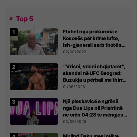
Top 5
Ftohet nga prokuroria e
Kosovës për krime lufte,
ish-gjenerali serb thotë se
dikush e tradhtoi në
02/08/2026
Beograd
“Vrisni, vrisni shqiptarët”,
skandal në UFC Beograd:
Buzukja u përball me thirrje
anti-shqiptare nga
01/08/2026
tribunat
Një pleskavicë e ngrënë
nga Dua Lipa në Prishtinë
në orën 04:28 të mëngjesit
- dhe bota digjitale serbe
03/08/2026
shpall gjendjen e luftës
Mirlind Daku mes lotëve