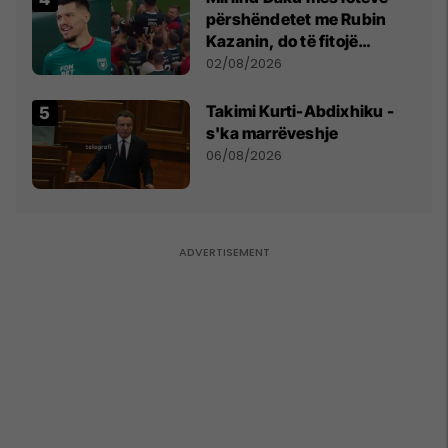
përshëndetet me Rubin
Kazanin, do të fitojë
miliona te Spartak Moska
02/08/2026
Takimi Kurti-Abdixhiku -
s'ka marrëveshje
06/08/2026