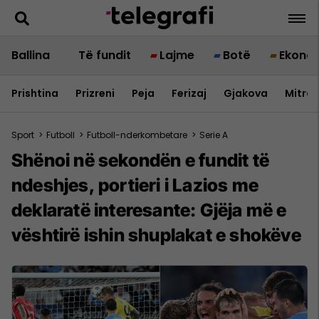
Ballina
Të fundit
Lajme
Botë
Ekono
Prishtina
Prizreni
Peja
Ferizaj
Gjakova
Mitrov
Sport
>
Futboll
>
Futboll-nderkombetare
>
Serie A
Shënoi në sekondën e fundit të
ndeshjes, portieri i Lazios me
deklaratë interesante: Gjëja më e
vështirë ishin shuplakat e shokëve