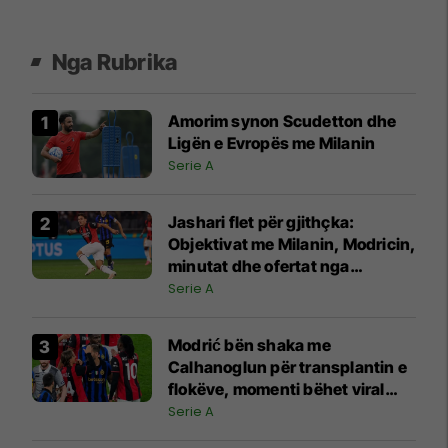
Nga Rubrika
Amorim synon Scudetton dhe
Ligën e Evropës me Milanin
Serie A
Jashari flet për gjithçka:
Objektivat me Milanin, Modricin,
minutat dhe ofertat nga
Juventusi e Atalanta
Serie A
Modrić bën shaka me
Calhanoglun për transplantin e
flokëve, momenti bëhet viral
pas derbit
Serie A