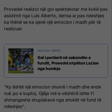
Provedel realizoi një gol spektakolar me kokë pas
asistimit nga Luis Alberto, derisa ai pas ndeshjes
ka thënë se ka qenë një emocion i madh për të
realizuar.
Gol i portierit në sekondën e
fundit, Provedel shpëton Lazion
nga humbja
"Ky është një emocion shumë i madh dhe ende
nuk po e kuptoj. Gjëja më e vështirë ishte t’i
shmangesha shuplakave nga shokët në fund të
ndeshjes".