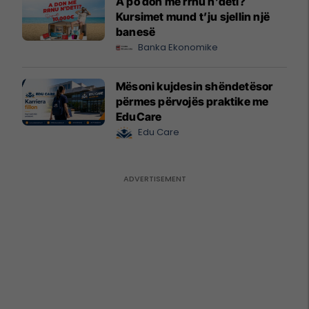
A po don me rrnu n’deti?
Kursimet mund t’ju sjellin një
banesë
Banka Ekonomike
Mësoni kujdesin shëndetësor
përmes përvojës praktike me
EduCare
Edu Care