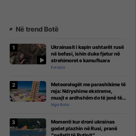
Në trend Botë
Ukrainasit i kapin ushtarët rusë
në befasi, ishin duke fjetur në
strehimoret e kamufluara
Evropa
Meteorologët me parashikime të
reja: Ndryshime ekstreme,
muajt e ardhshëm do të jenë të
pazakontë
Nga Bota
Momenti kur droni ukrainas
godet plazhin në Rusi, pranë
"pallatit të Putinit"