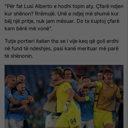
"Për fat Lusi Alberto e hodhi topin aty. Çfarë ndjen
kur shënon? Rrëmujë. Unë e ndjej më shumë kur
bëj një pritje, nuk jam mësuar. Do ta kuptoj çfarë
kam bërë më vonë".
Tutje portieri italian tha se i vije keq që goli erdhi
në fund të ndeshjes, pasi kanë merituar më parë
të shënonin.