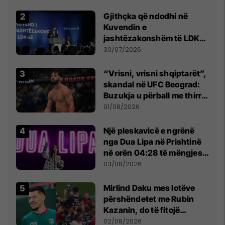
Beograd
Gjithçka që ndodhi në
Kuvendin e
jashtëzakonshëm të LDK-
së
30/07/2026
“Vrisni, vrisni shqiptarët”,
skandal në UFC Beograd:
Buzukja u përball me thirrje
anti-shqiptare nga
01/08/2026
tribunat
Një pleskavicë e ngrënë
nga Dua Lipa në Prishtinë
në orën 04:28 të mëngjesit
- dhe bota digjitale serbe
03/08/2026
shpall gjendjen e luftës
Mirlind Daku mes lotëve
përshëndetet me Rubin
Kazanin, do të fitojë
miliona te Spartak Moska
02/08/2026