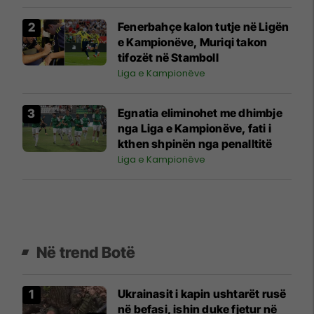
Fenerbahçe kalon tutje në Ligën
e Kampionëve, Muriqi takon
tifozët në Stamboll
Liga e Kampionëve
Egnatia eliminohet me dhimbje
nga Liga e Kampionëve, fati i
kthen shpinën nga penalltitë
Liga e Kampionëve
Në trend Botë
Ukrainasit i kapin ushtarët rusë
në befasi, ishin duke fjetur në