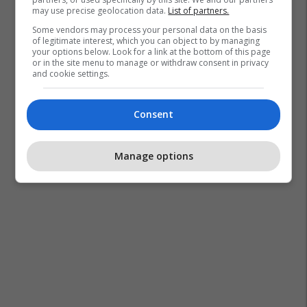
may use precise geolocation data.
List of partners.
Some vendors may process your personal data on the basis
of legitimate interest, which you can object to by managing
your options below. Look for a link at the bottom of this page
or in the site menu to manage or withdraw consent in privacy
and cookie settings.
Ivan Provedel
Liga E Kampionëve
Lazio
Consent
Atletico Madrid
Manage options