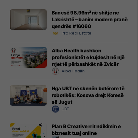
Banesë 98.96m² në shitje në
Lakrishtë – banim modern pranë
qendrës #16060
Pro Real Estate
Alba Health bashkon
profesionistët e kujdesit në një
rrjet të përbashkët në Zvicër
Alba Health
Nga UBT në skenën botërore të
robotikës: Kosova drejt Koresë
së Jugut
UBT
Plan B Creative rrit ndikimin e
biznesit tuaj online