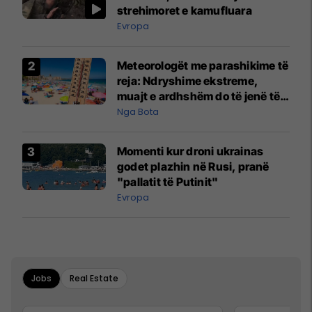
strehimoret e kamufluara
Evropa
Meteorologët me parashikime të
reja: Ndryshime ekstreme,
muajt e ardhshëm do të jenë të
pazakontë
Nga Bota
Momenti kur droni ukrainas
godet plazhin në Rusi, pranë
"pallatit të Putinit"
Evropa
Jobs
Real Estate