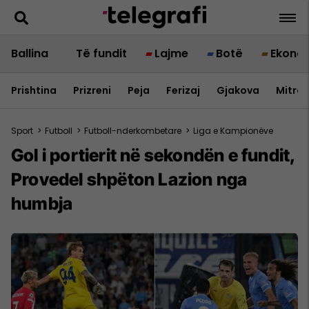
Ballina
Të fundit
Lajme
Botë
Ekono
Prishtina
Prizreni
Peja
Ferizaj
Gjakova
Mitrov
Sport
>
Futboll
>
Futboll-nderkombetare
>
Liga e Kampionëve
Gol i portierit në sekondën e fundit,
Provedel shpëton Lazion nga
humbja