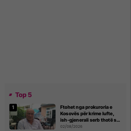
Top 5
Ftohet nga prokuroria e
Kosovës për krime lufte,
ish-gjenerali serb thotë se
dikush e tradhtoi në
02/08/2026