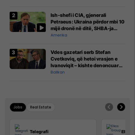
Ish-shefi i CIA, gjenerali
Petraeus: Ukraina përdor mbi 10
mijë dronë në ditë, SHBA-ja
mbetet shumë prapa në
Amerika
prodhim
Vdes gazetari serb Stefan
Cvetkoviq, që hetoi vrasjen e
Ivanoviqit – kishte denoncuar
kërcënime ndaj vëllezërve
Ballkan
Vuçiq
Jobs
Real Estate
Telegrafi
Elkos