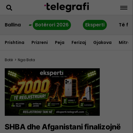
Ballina
Botërori 2026
Eksperti
Të fu
Prishtina
Prizreni
Peja
Ferizaj
Gjakova
Mitrov
Botë
>
Nga Bota
SHBA dhe Afganistani finalizojnë