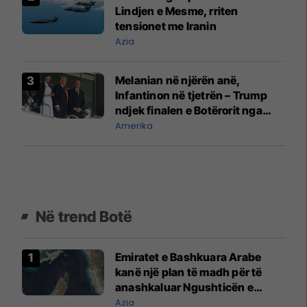
Lindjen e Mesme, rriten
tensionet me Iranin
Azia
Melanian në njërën anë,
Infantinon në tjetrën – Trump
ndjek finalen e Botërorit nga
tribuna VIP
Amerika
Në trend Botë
Emiratet e Bashkuara Arabe
kanë një plan të madh për të
anashkaluar Ngushticën e
Hormuzit
Azia