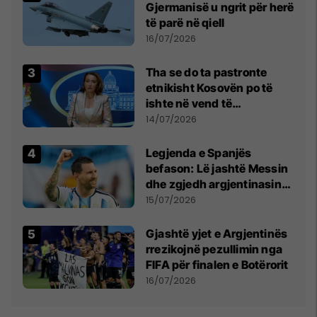
Gjermanisë u ngrit për herë
të parë në qiell
16/07/2026
Tha se do ta pastronte
etnikisht Kosovën po të
ishte në vend të
Millosheviqit, Lëvizja e
14/07/2026
Qytetarëve të Lirë në Serbi
kërkon shkarkimin e
Legjenda e Spanjës
menjëhershëm të
befason: Lë jashtë Messin
Snezhana Paunoviq
dhe zgjedh argjentinasin
më të mirë në botë
15/07/2026
Gjashtë yjet e Argjentinës
rrezikojnë pezullimin nga
FIFA për finalen e Botërorit
16/07/2026