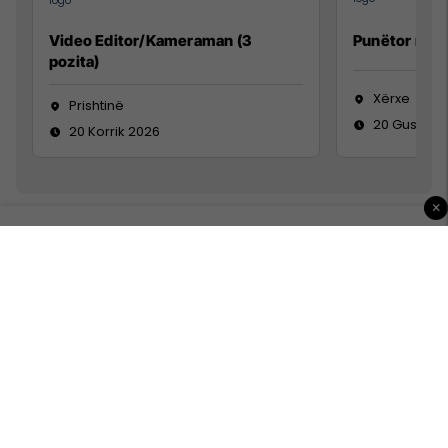
Video Editor/Kameraman (3
Punëtor në 
pozita)
Xërxe
Prishtinë
20 Gusht 2
20 Korrik 2026
×