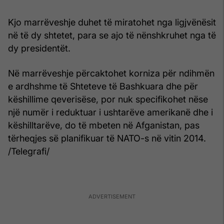
Kjo marrëveshje duhet të miratohet nga ligjvënësit
në të dy shtetet, para se ajo të nënshkruhet nga të
dy presidentët.
Në marrëveshje përcaktohet korniza për ndihmën
e ardhshme të Shteteve të Bashkuara dhe për
këshillime qeverisëse, por nuk specifikohet nëse
një numër i reduktuar i ushtarëve amerikanë dhe i
këshilltarëve, do të mbeten në Afganistan, pas
tërheqjes së planifikuar të NATO-s në vitin 2014.
/Telegrafi/