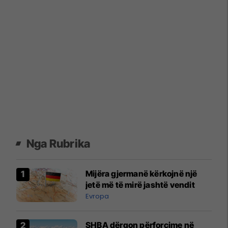
Nga Rubrika
Mijëra gjermanë kërkojnë një
jetë më të mirë jashtë vendit
Evropa
SHBA dërgon përforcime në