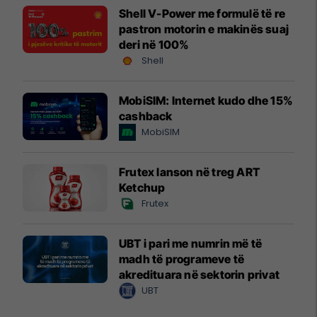
Shell V-Power me formulë të re
pastron motorin e makinës suaj
deri në 100%
Shell
MobiSIM: Internet kudo dhe 15%
cashback
MobiSIM
Frutex lanson në treg ART
Ketchup
Frutex
UBT i pari me numrin më të
madh të programeve të
akredituara në sektorin privat
UBT