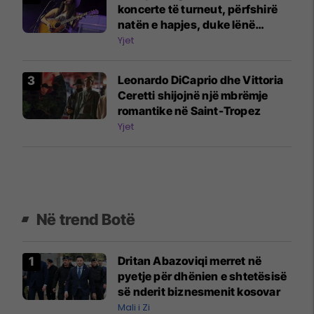
koncerte të turneut, përfshirë
natën e hapjes, duke lënë
fansat të habitur
Yjet
Leonardo DiCaprio dhe Vittoria
Ceretti shijojnë një mbrëmje
romantike në Saint-Tropez
Yjet
Në trend Botë
Dritan Abazoviqi merret në
pyetje për dhënien e shtetësisë
së nderit biznesmenit kosovar
Mali i Zi