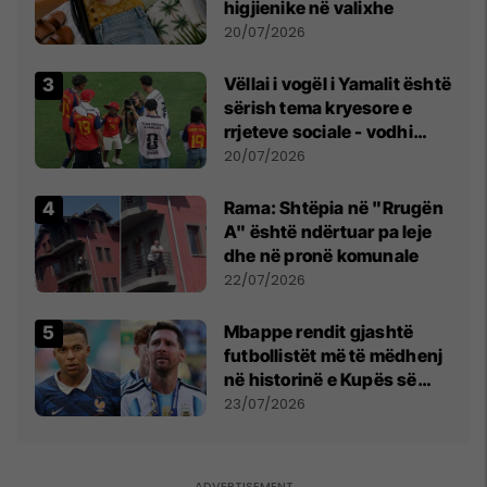
higjienike në valixhe
20/07/2026
Vëllai i vogël i Yamalit është
sërish tema kryesore e
rrjeteve sociale - vodhi
vëmendjen pas finales së
20/07/2026
Kupës së Botës
Rama: Shtëpia në "Rrugën
A" është ndërtuar pa leje
dhe në pronë komunale
22/07/2026
Mbappe rendit gjashtë
futbollistët më të mëdhenj
në historinë e Kupës së
Botës, Messi mbetet i dyti
23/07/2026