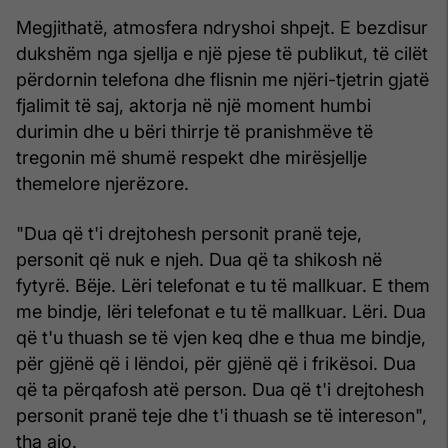
Megjithatë, atmosfera ndryshoi shpejt. E bezdisur
dukshëm nga sjellja e një pjese të publikut, të cilët
përdornin telefona dhe flisnin me njëri-tjetrin gjatë
fjalimit të saj, aktorja në një moment humbi
durimin dhe u bëri thirrje të pranishmëve të
tregonin më shumë respekt dhe mirësjellje
themelore njerëzore.
"Dua që t'i drejtohesh personit pranë teje,
personit që nuk e njeh. Dua që ta shikosh në
fytyrë. Bëje. Lëri telefonat e tu të mallkuar. E them
me bindje, lëri telefonat e tu të mallkuar. Lëri. Dua
që t'u thuash se të vjen keq dhe e thua me bindje,
për gjënë që i lëndoi, për gjënë që i frikësoi. Dua
që ta përqafosh atë person. Dua që t'i drejtohesh
personit pranë teje dhe t'i thuash se të intereson",
tha ajo.