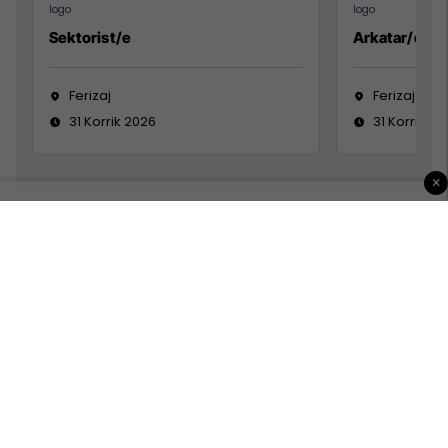
Sektorist/e
Arkatar/e
Ferizaj
Ferizaj
31 Korrik 2026
31 Korrik 20
×