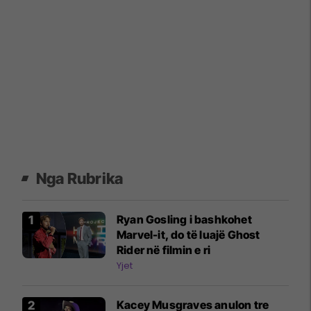
Nga Rubrika
Ryan Gosling i bashkohet
Marvel-it, do të luajë Ghost
Rider në filmin e ri
Yjet
Kacey Musgraves anulon tre