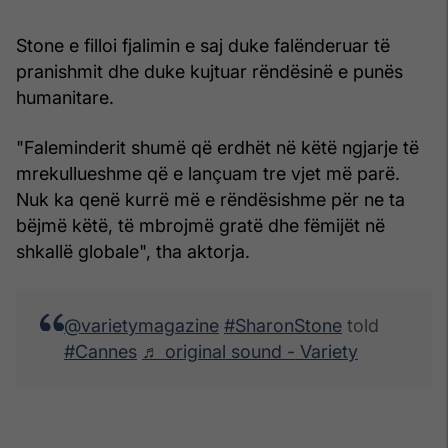
Stone e filloi fjalimin e saj duke falënderuar të
pranishmit dhe duke kujtuar rëndësinë e punës
humanitare.
"Faleminderit shumë që erdhët në këtë ngjarje të
mrekullueshme që e lançuam tre vjet më parë.
Nuk ka qenë kurrë më e rëndësishme për ne ta
bëjmë këtë, të mbrojmë gratë dhe fëmijët në
shkallë globale", tha aktorja.
@varietymagazine
#SharonStone
told
#Cannes
♬ original sound - Variety