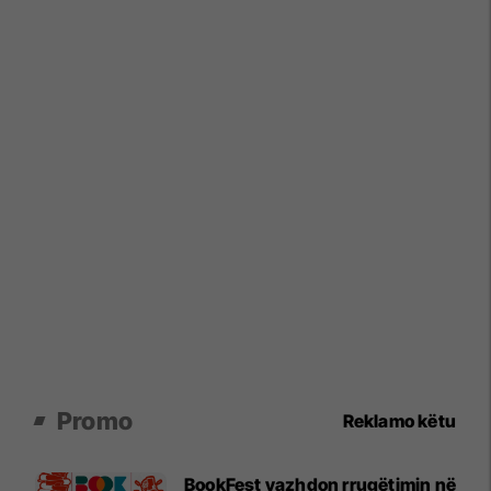
Promo
Reklamo këtu
BookFest vazhdon rrugëtimin në