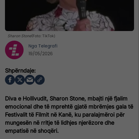
Sharon Stone
(Foto: TikTok)
Nga
Telegrafi
19/05/2026
Diva e Hollivudit, Sharon Stone, mbajti një fjalim
emocional dhe të mprehtë gjatë mbrëmjes gala të
Festivalit të Filmit në Kanë, ku paralajmëroi për
mungesën në rritje të lidhjes njerëzore dhe
empatisë në shoqëri.