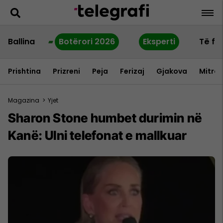
Ballina
Botërori 2026
Eksperti
Të fu
Prishtina
Prizreni
Peja
Ferizaj
Gjakova
Mitrov
Magazina
>
Yjet
Sharon Stone humbet durimin në
Kanë: Ulni telefonat e mallkuar