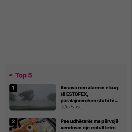
Top 5
Kosova nën alarmin e kuq
të ESTOFEX,
paralajmërohen stuhi të
fuqishme me breshër dhe
21/07/2026
erëra të forta
Pse udhëtarët me përvojë
vendosin një rrotull letre