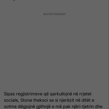
Sipas regjistrimeve që qarkullojnë në rrjetet
sociale, Stone theksoi se si njerëzit në ditët e
sotme dëgjojnë gjithnjë e më pak njëri-tjetrin dhe