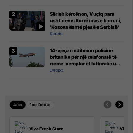
Sërish kërcënon, Vuçiq para
ushtarëve: Kurrë mos e harroni,
'Kosova është pjesë e Serbisë'
Serbia
14-vjeçari ndihmon policinë
britanike për një telefonatë të
rreme, aeroplanët luftarakë u
ngritën në ajër për të
Evropa
interceptuar fluturaken e Qatar
Airways që po shkonte drejt
Mançesterit
Jobs
Real Estate
Viva Fresh Store
Viva F