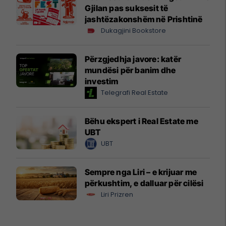
Gjilan pas suksesit të
jashtëzakonshëm në Prishtinë
Dukagjini Bookstore
Përzgjedhja javore: katër
mundësi për banim dhe
investim
Telegrafi Real Estate
Bëhu ekspert i Real Estate me
UBT
UBT
Sempre nga Liri – e krijuar me
përkushtim, e dalluar për cilësi
Liri Prizren