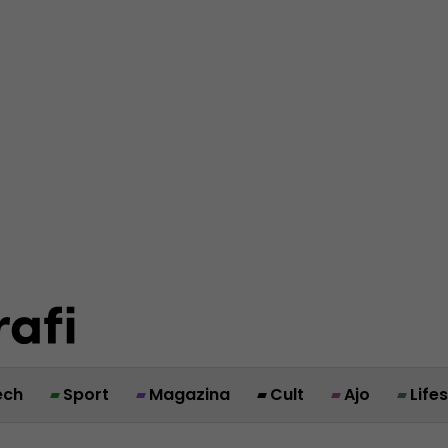
ech
Sport
Magazina
Cult
Ajo
Life