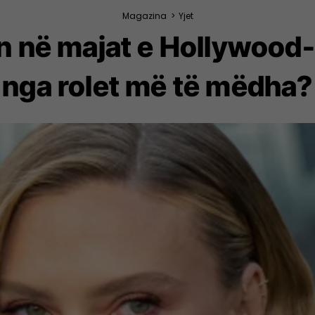
Magazina
>
Yjet
 në majat e Hollywood-it
nga rolet më të mëdha?