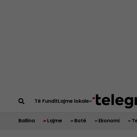
Të Fundit
Lajme lokale
Ballina
Lajme
Botë
Ekonomi
T