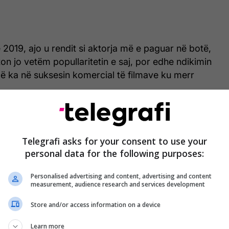
 2019, ajo u rendit si aktorja më e paguar në botë,
ton jo vetëm popullaritetin e saj, por edhe ndikimin
që ka në suksesin komercial të filmave ku merr
Telegrafi asks for your consent to use your
personal data for the following purposes:
Personalised advertising and content, advertising and content
measurement, audience research and services development
Store and/or access information on a device
Learn more