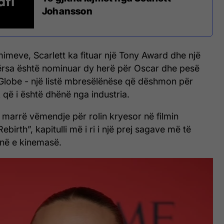
Johansson
mimeve, Scarlett ka fituar një Tony Award dhe një
rsa është nominuar dy herë për Oscar dhe pesë
Globe - një listë mbresëlënëse që dëshmon për
k që i është dhënë nga industria.
 marrë vëmendje për rolin kryesor në filmin
ebirth”, kapitulli më i ri i një prej sagave më të
inë e kinemasë.