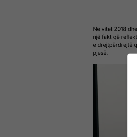
Në vitet 2018 dhe
një fakt që reflek
e drejtpërdrejtë 
pjesë.