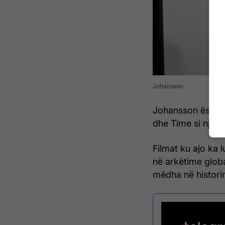
Johansson
Johansson është s
dhe Time si një 
Filmat ku ajo ka 
në arkëtime globa
mëdha në historinë