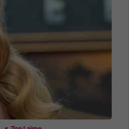
Top Lajme