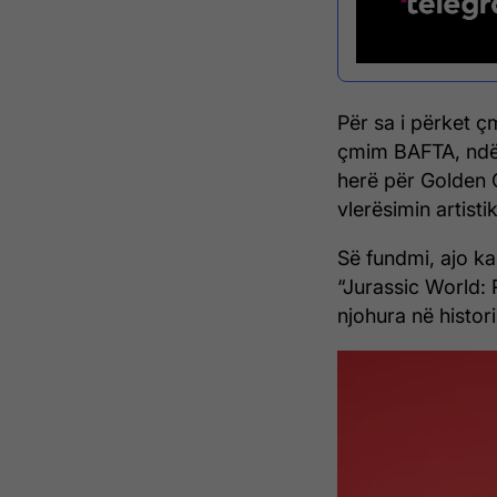
Për sa i përket ç
çmim BAFTA, ndë
herë për Golden 
vlerësimin artisti
Së fundmi, ajo ka
“Jurassic World: R
njohura në histor