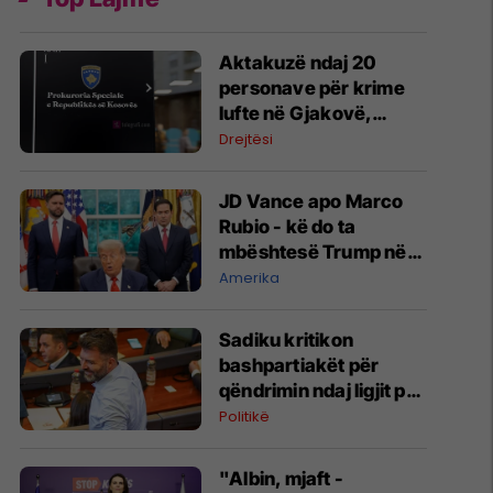
Aktakuzë ndaj 20
personave për krime
lufte në Gjakovë,
përfshirë Radoiçiqin
Drejtësi
JD Vance apo Marco
Rubio - kë do ta
mbështesë Trump në
zgjedhjet presidenciale
Amerika
të vitit 2028?
Sadiku kritikon
bashpartiakët për
qëndrimin ndaj ligjit për
shtetësinë: Ne është
Politikë
dashur të protestojmë,
nuk e bëmë
"Albin, mjaft -