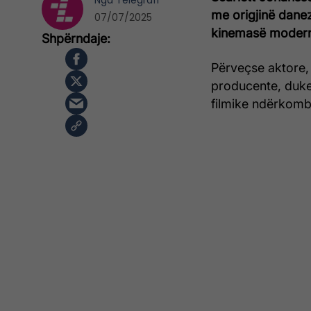
Nga
Telegrafi
me origjinë danez
07/07/2025
kinemasë moder
Përveçse aktore, 
producente, duke 
filmike ndërkomb