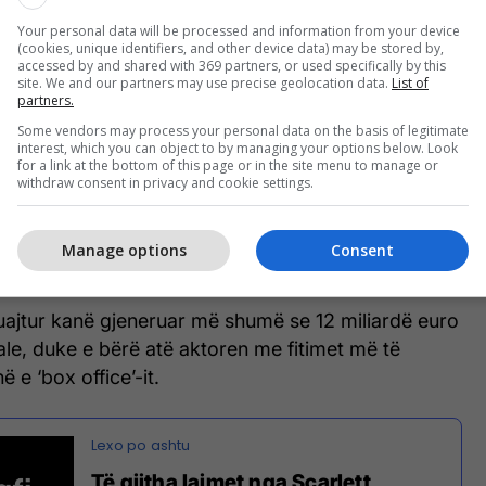
Your personal data will be processed and information from your device
(cookies, unique identifiers, and other device data) may be stored by,
accessed by and shared with 369 partners, or used specifically by this
site. We and our partners may use precise geolocation data.
List of
partners.
Some vendors may process your personal data on the basis of legitimate
interest, which you can object to by managing your options below. Look
Scarlett
for a link at the bottom of this page or in the site menu to manage or
withdraw consent in privacy and cookie settings.
hfaqur gjithashtu në listat prestigjioze të Forbes
Manage options
Consent
nga personazhet publikë më me ndikim në botë.
luajtur kanë gjeneruar më shumë se 12 miliardë euro
le, duke e bërë atë aktoren me fitimet më të
 e ‘box office’-it.
Të gjitha lajmet nga Scarlett