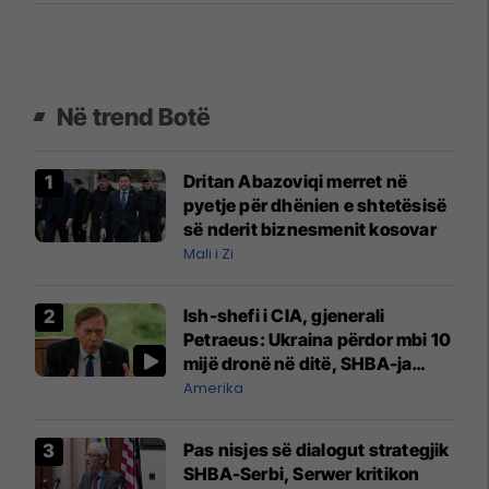
Në trend Botë
Dritan Abazoviqi merret në
pyetje për dhënien e shtetësisë
së nderit biznesmenit kosovar
Mali i Zi
Ish-shefi i CIA, gjenerali
Petraeus: Ukraina përdor mbi 10
mijë dronë në ditë, SHBA-ja
mbetet shumë prapa në
Amerika
prodhim
Pas nisjes së dialogut strategjik
SHBA-Serbi, Serwer kritikon