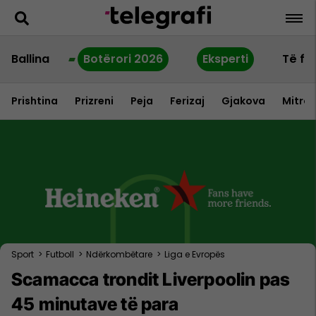
Ballina
Botërori 2026
Eksperti
Të fu
Prishtina
Prizreni
Peja
Ferizaj
Gjakova
Mitrov
Sport
>
Futboll
>
Ndërkombëtare
>
Liga e Evropës
Scamacca trondit Liverpoolin pas
45 minutave të para