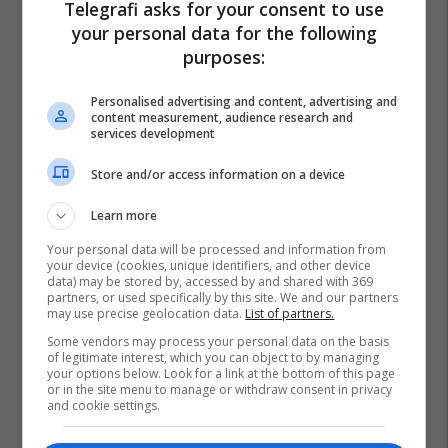
Telegrafi asks for your consent to use
your personal data for the following
Atalanta
Gianluca Scamacca
Liverpool
purposes:
Liga E Evropës
Personalised advertising and content, advertising and
content measurement, audience research and
services development
Store and/or access information on a device
Learn more
Your personal data will be processed and information from
your device (cookies, unique identifiers, and other device
data) may be stored by, accessed by and shared with 369
partners, or used specifically by this site. We and our partners
may use precise geolocation data.
List of partners.
Some vendors may process your personal data on the basis
of legitimate interest, which you can object to by managing
your options below. Look for a link at the bottom of this page
or in the site menu to manage or withdraw consent in privacy
and cookie settings.