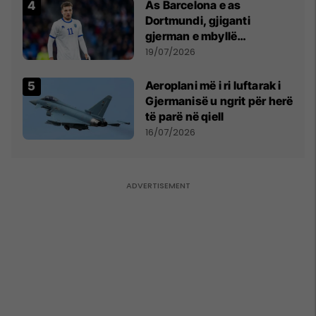
As Barcelona e as
Dortmundi, gjiganti
gjerman e mbyllë
marrëveshjen për Fisnik
19/07/2026
Asllanin
Aeroplani më i ri luftarak i
Gjermanisë u ngrit për herë
të parë në qiell
16/07/2026