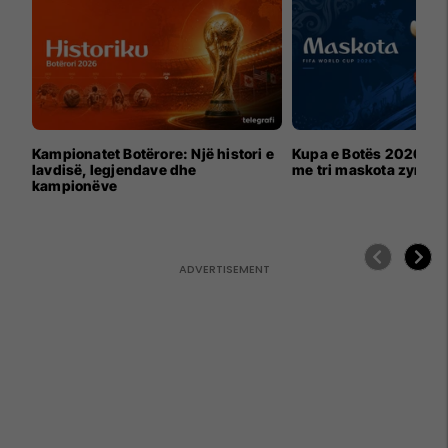
Kampionatet Botërore: Një histori e
Kupa e Botës 2026 për
lavdisë, legjendave dhe
me tri maskota zyrtar
kampionëve