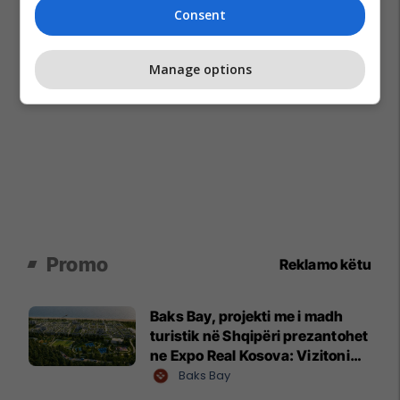
Consent
Manage options
Promo
Reklamo këtu
Baks Bay, projekti me i madh
turistik në Shqipëri prezantohet
ne Expo Real Kosova: Vizitoni
shtandin dhe zbuloni
Baks Bay
mundësitë e investimit