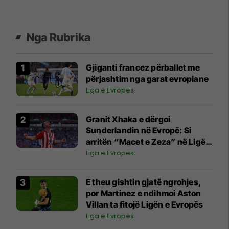
Nga Rubrika
Gjiganti francez përballet me
përjashtim nga garat evropiane
Liga e Evropës
Granit Xhaka e dërgoi
Sunderlandin në Evropë: Si
arritën “Macet e Zeza” në Ligën
e Evropës pas më shumë se 50
Liga e Evropës
vitesh
E theu gishtin gjatë ngrohjes,
por Martinez e ndihmoi Aston
Villan ta fitojë Ligën e Evropës
Liga e Evropës