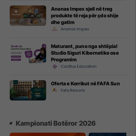
Ananas Impex sjell në treg
produkte të reja për çdo shije
dhe gatim
Ananas Impex
Maturant, puno nga shtëpia!
Studio Siguri Kibernetike ose
Programim
Cacttus Education
Oferta e Korrikut në FAFA Sun
Fafa Resorts
Kampionati Botëror 2026