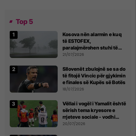
Top 5
Kosova nën alarmin e kuq
të ESTOFEX,
paralajmërohen stuhi të
fuqishme me breshër dhe
21/07/2026
erëra të forta
Sllovenët zbulojnë se sa do
të fitojë Vincic për gjykimin
e finales së Kupës së Botës
18/07/2026
Vëllai i vogël i Yamalit është
sërish tema kryesore e
rrjeteve sociale - vodhi
vëmendjen pas finales së
20/07/2026
Kupës së Botës