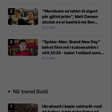
“Menduam se ishim të sigurt
për gjithë jetën”, Matt Damon
zbulon se si bashkë me Ben
Affleck mbetën pa para pas
TV / Film
suksesit të një filmi
"Spider-Man: Brand New Day"
bëhet filmi më i suksesshëm i
vitit 2026 - kalon 1 miliard euro
fitime
TV / Film
Në trend Botë
Ukrainasit i kapin ushtarët rusë
në befasi, ishin duke fjetur në