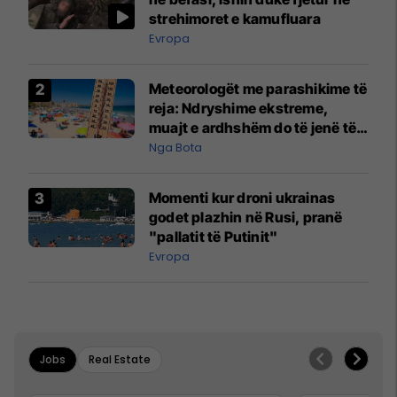
strehimoret e kamufluara
Evropa
Meteorologët me parashikime të
reja: Ndryshime ekstreme,
muajt e ardhshëm do të jenë të
pazakontë
Nga Bota
Momenti kur droni ukrainas
godet plazhin në Rusi, pranë
"pallatit të Putinit"
Evropa
Jobs
Real Estate