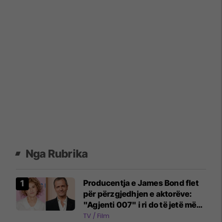
Nga Rubrika
Producentja e James Bond flet
për përzgjedhjen e aktorëve:
"Agjenti 007" i ri do të jetë më
emocionues dhe ndryshe
TV / Film