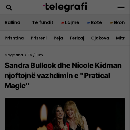
Ballina
Të fundit
Lajme
Botë
Ekono
Prishtina
Prizreni
Peja
Ferizaj
Gjakova
Mitrov
Magazina
>
TV / Film
Sandra Bullock dhe Nicole Kidman
njoftojnë vazhdimin e "Pratical
Magic"