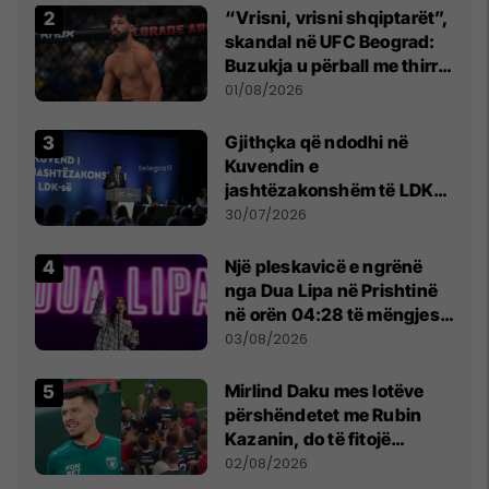
“Vrisni, vrisni shqiptarët”,
skandal në UFC Beograd:
Buzukja u përball me thirrje
anti-shqiptare nga
01/08/2026
tribunat
Gjithçka që ndodhi në
Kuvendin e
jashtëzakonshëm të LDK-
së
30/07/2026
Një pleskavicë e ngrënë
nga Dua Lipa në Prishtinë
në orën 04:28 të mëngjesit
- dhe bota digjitale serbe
03/08/2026
shpall gjendjen e luftës
Mirlind Daku mes lotëve
përshëndetet me Rubin
Kazanin, do të fitojë
miliona te Spartak Moska
02/08/2026