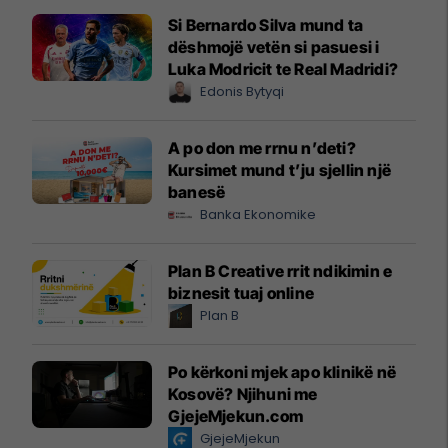
Si Bernardo Silva mund ta
dëshmojë vetën si pasuesi i
Luka Modricit te Real Madridi?
Edonis Bytyqi
A po don me rrnu n’deti?
Kursimet mund t’ju sjellin një
banesë
Banka Ekonomike
Plan B Creative rrit ndikimin e
biznesit tuaj online
Plan B
Po kërkoni mjek apo klinikë në
Kosovë? Njihuni me
GjejeMjekun.com
GjejeMjekun