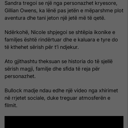
Sandra tregoi se një nga personazhet kryesore,
Gillian Owens, ka lënë pas jetën e mëparshme plot
aventura dhe tani jeton një jetë më të qetë.
Ndërkohë, Nicole shpjegoi se shtëpia ikonike e
familjes është rindërtuar dhe e kaluara e tyre do
të kthehet sërish për t’i ndjekur.
Ato gjithashtu theksuan se historia do të sjellë
sërish magji, familje dhe sfida të reja për
personazhet.
Bullock madje ndau edhe një video nga xhirimet
në rrjetet sociale, duke treguar atmosferën e
filmit.