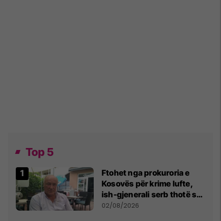
Top 5
Ftohet nga prokuroria e
Kosovës për krime lufte,
ish-gjenerali serb thotë se
dikush e tradhtoi në
02/08/2026
Beograd