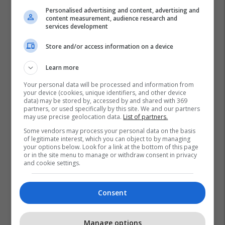
Personalised advertising and content, advertising and
content measurement, audience research and
services development
Store and/or access information on a device
Learn more
Policia E Kosoves
Peje
Aksident
Vdekja
Your personal data will be processed and information from
your device (cookies, unique identifiers, and other device
data) may be stored by, accessed by and shared with 369
partners, or used specifically by this site. We and our partners
may use precise geolocation data.
List of partners.
Some vendors may process your personal data on the basis
of legitimate interest, which you can object to by managing
your options below. Look for a link at the bottom of this page
or in the site menu to manage or withdraw consent in privacy
and cookie settings.
Consent
Manage options