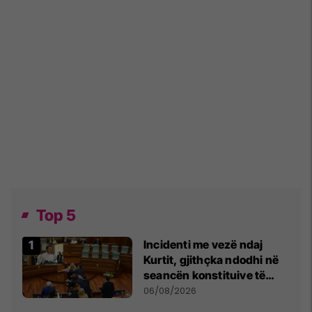
Top 5
Incidenti me vezë ndaj
Kurtit, gjithçka ndodhi në
seancën konstituive të
Kuvendit
06/08/2026