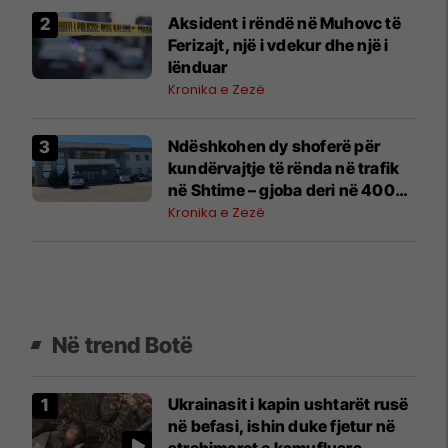
Aksident i rëndë në Muhovc të
Ferizajt, një i vdekur dhe një i
lënduar
Kronika e Zezë
Ndëshkohen dy shoferë për
kundërvajtje të rënda në trafik
në Shtime – gjoba deri në 400
euro
Kronika e Zezë
Në trend Botë
Ukrainasit i kapin ushtarët rusë
në befasi, ishin duke fjetur në
strehimoret e kamufluara