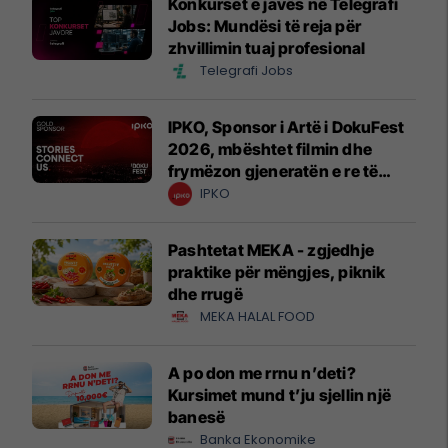
Konkurset e javës në Telegrafi
Jobs: Mundësi të reja për
zhvillimin tuaj profesional
Telegrafi Jobs
IPKO, Sponsor i Artë i DokuFest
2026, mbështet filmin dhe
frymëzon gjeneratën e re të
krijuesve
IPKO
Pashtetat MEKA - zgjedhje
praktike për mëngjes, piknik
dhe rrugë
MEKA HALAL FOOD
A po don me rrnu n’deti?
Kursimet mund t’ju sjellin një
banesë
Banka Ekonomike