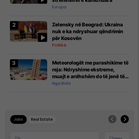
Evropa
Zelensky në Beograd: Ukraina
nuk e ka ndryshuar qëndrimin
për Kosovën
Politikë
Meteorologët me parashikime të
reja: Ndryshime ekstreme,
muajt e ardhshëm do të jenë të
pazakontë
Nga Bota
Jobs
Real Estate