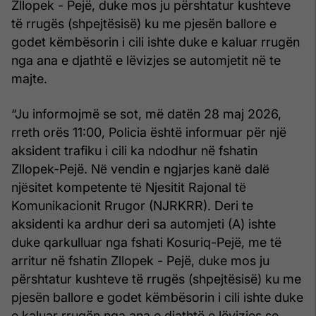
Zllopek - Pejë, duke mos ju përshtatur kushteve
të rrugës (shpejtësisë) ku me pjesën ballore e
godet këmbësorin i cili ishte duke e kaluar rrugën
nga ana e djathtë e lëvizjes se automjetit në te
majte.
“Ju informojmë se sot, më datën 28 maj 2026,
rreth orës 11:00, Policia është informuar për një
aksident trafiku i cili ka ndodhur në fshatin
Zllopek-Pejë. Nё vendin e ngjarjes kanё dalё
njёsitet kompetente tё Njesitit Rajonal tё
Komunikacionit Rrugor (NJRKRR). Deri te
aksidenti ka ardhur deri sa automjeti (A) ishte
duke qarkulluar nga fshati Kosuriq-Pejë, me të
arritur në fshatin Zllopek - Pejë, duke mos ju
përshtatur kushteve të rrugës (shpejtësisë) ku me
pjesën ballore e godet këmbësorin i cili ishte duke
e kaluar rrugën nga ana e djathtë e lëvizjes se