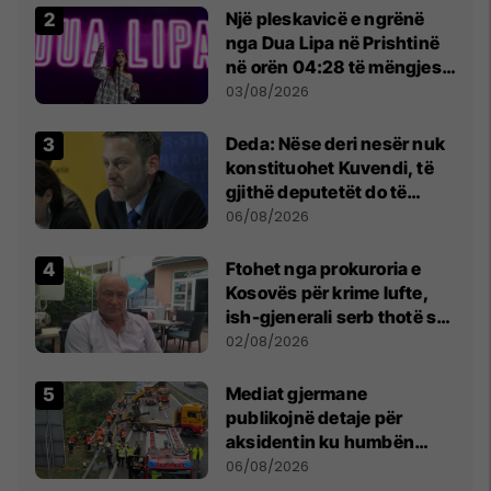
Një pleskavicë e ngrënë
nga Dua Lipa në Prishtinë
në orën 04:28 të mëngjesit
- dhe bota digjitale serbe
03/08/2026
shpall gjendjen e luftës
Deda: Nëse deri nesër nuk
konstituohet Kuvendi, të
gjithë deputetët do të
bëjnë shkelje të rëndë
06/08/2026
kushtetuese
Ftohet nga prokuroria e
Kosovës për krime lufte,
ish-gjenerali serb thotë se
dikush e tradhtoi në
02/08/2026
Beograd
Mediat gjermane
publikojnë detaje për
aksidentin ku humbën
jetën tre mërgimtarë nga
06/08/2026
Komogllava e Ferizajt