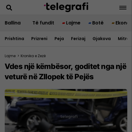
Ballina
Të fundit
Lajme
Botë
Ekono
Prishtina
Prizreni
Peja
Ferizaj
Gjakova
Mitrov
Lajme
>
Kronika e Zezë
Vdes një këmbësor, goditet nga një
veturë në Zllopek të Pejës