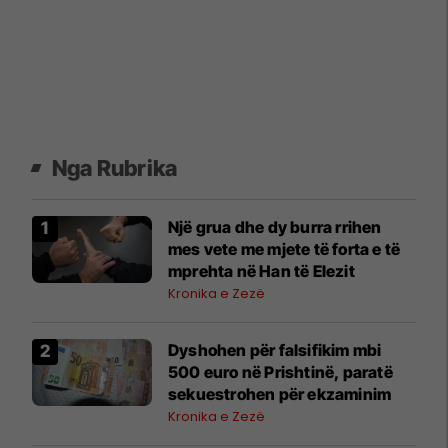
Nga Rubrika
Një grua dhe dy burra rrihen
mes vete me mjete të forta e të
mprehta në Han të Elezit
Kronika e Zezë
Dyshohen për falsifikim mbi
500 euro në Prishtinë, paratë
sekuestrohen për ekzaminim
Kronika e Zezë