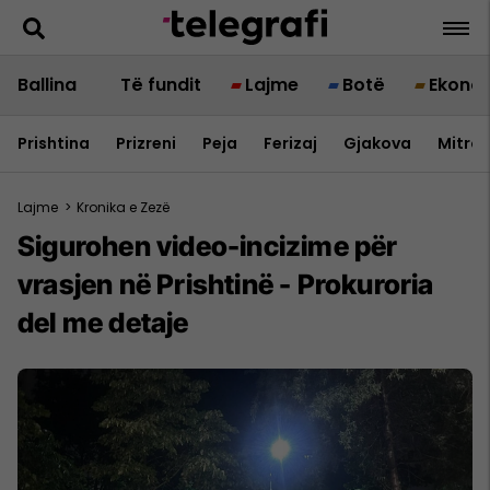
Ballina
Të fundit
Lajme
Botë
Ekono
Prishtina
Prizreni
Peja
Ferizaj
Gjakova
Mitrov
Lajme
>
Kronika e Zezë
Sigurohen video-incizime për
vrasjen në Prishtinë - Prokuroria
del me detaje