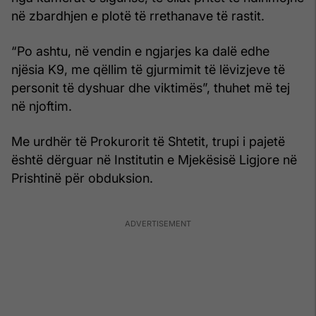
në zbardhjen e plotë të rrethanave të rastit.
“Po ashtu, në vendin e ngjarjes ka dalë edhe
njësia K9, me qëllim të gjurmimit të lëvizjeve të
personit të dyshuar dhe viktimës”, thuhet më tej
në njoftim.
Me urdhër të Prokurorit të Shtetit, trupi i pajetë
është dërguar në Institutin e Mjekësisë Ligjore në
Prishtinë për obduksion.