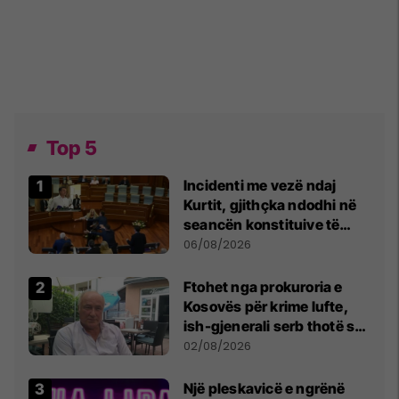
Top 5
Incidenti me vezë ndaj
Kurtit, gjithçka ndodhi në
seancën konstituive të
Kuvendit
06/08/2026
Ftohet nga prokuroria e
Kosovës për krime lufte,
ish-gjenerali serb thotë se
dikush e tradhtoi në
02/08/2026
Beograd
Një pleskavicë e ngrënë