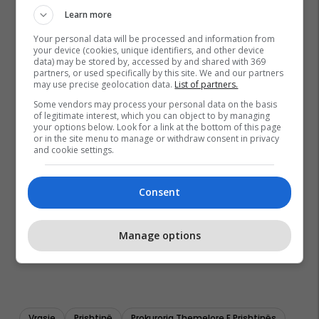
Learn more
Your personal data will be processed and information from
your device (cookies, unique identifiers, and other device
data) may be stored by, accessed by and shared with 369
partners, or used specifically by this site. We and our partners
may use precise geolocation data.
List of partners.
Some vendors may process your personal data on the basis
of legitimate interest, which you can object to by managing
your options below. Look for a link at the bottom of this page
or in the site menu to manage or withdraw consent in privacy
and cookie settings.
Consent
Manage options
Vrasje
Prishtinë
Prokuroria Themelore E Prishtinës