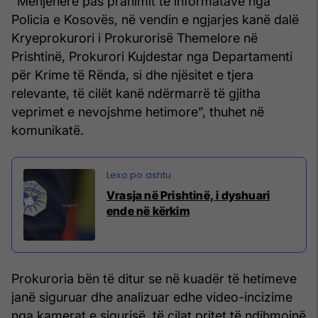
“Menjëherë pas pranimit të informatave nga
Policia e Kosovës, në vendin e ngjarjes kanë dalë
Kryeprokurori i Prokurorisë Themelore në
Prishtinë, Prokurori Kujdestar nga Departamenti
për Krime të Rënda, si dhe njësitet e tjera
relevante, të cilët kanë ndërmarrë të gjitha
veprimet e nevojshme hetimore”, thuhet në
komunikatë.
Vrasja në Prishtinë, i dyshuari
ende në kërkim
Prokuroria bën të ditur se në kuadër të hetimeve
janë siguruar dhe analizuar edhe video-incizime
nga kamerat e sigurisë, të cilat pritet të ndihmojnë