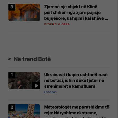
Zjarr në një objekt në Klinë,
përfshihen nga zjarri pajisje
bujqësore, ushqim i kafshëve –
Policia jep detaje
Kronika e Zezë
Në trend Botë
Ukrainasit i kapin ushtarët rusë
në befasi, ishin duke fjetur në
strehimoret e kamufluara
Evropa
Meteorologët me parashikime të
reja: Ndryshime ekstreme,