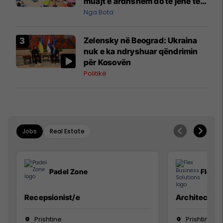
muajt e ardhshëm do të jenë të
pazakontë
Nga Bota
Zelensky në Beograd: Ukraina
nuk e ka ndryshuar qëndrimin
për Kosovën
Politikë
Jobs
Real Estate
Padel Zone
Flex B
Recepsionist/e
Architect
Prishtine
Prishtinë