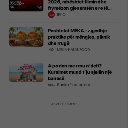
2026, mbështet filmin dhe
frymëzon gjeneratën e re të
krijuesve
IPKO
Pashtetat MEKA - zgjedhje
praktike për mëngjes, piknik
dhe rrugë
MEKA HALAL FOOD
A po don me rrnu n’deti?
Kursimet mund t’ju sjellin një
banesë
Banka Ekonomike