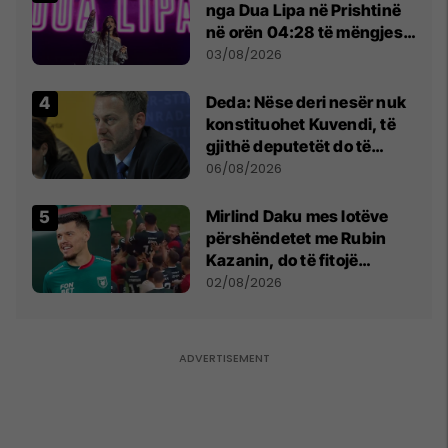
nga Dua Lipa në Prishtinë
në orën 04:28 të mëngjesit
- dhe bota digjitale serbe
03/08/2026
shpall gjendjen e luftës
Deda: Nëse deri nesër nuk
konstituohet Kuvendi, të
gjithë deputetët do të
bëjnë shkelje të rëndë
06/08/2026
kushtetuese
Mirlind Daku mes lotëve
përshëndetet me Rubin
Kazanin, do të fitojë
miliona te Spartak Moska
02/08/2026