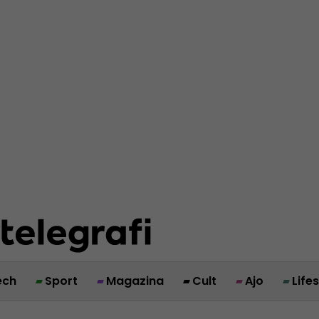
ech
Sport
Magazina
Cult
Ajo
Life