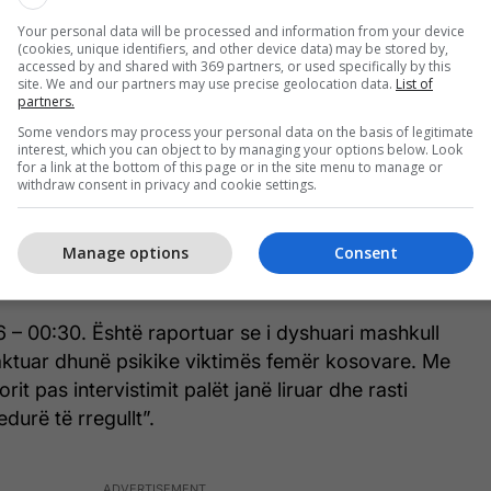
sikike dhe fizike. I dyshuari ndodhet në kërkim
Your personal data will be processed and information from your device
(cookies, unique identifiers, and other device data) may be stored by,
htë vazhdon të hetohet.
accessed by and shared with 369 partners, or used specifically by this
site. We and our partners may use precise geolocation data.
List of
partners.
 18:00. Është arrestuar i dyshuari mashkull
Some vendors may process your personal data on the basis of legitimate
ëjti në gjendje të dehur dyshohet se ka ushtruar
interest, which you can object to by managing your options below. Look
 fizike ndaj viktimës femër kosovare. Viktima ka
for a link at the bottom of this page or in the site menu to manage or
withdraw consent in privacy and cookie settings.
mjekësor. Me vendim të prokurorit i dyshuari është
e”, thuhet në raport.
Manage options
Consent
huhet se burri i shkaktoi dhunë psikike një gruas.
 – 00:30. Është raportuar se i dyshuari mashkull
aktuar dhunë psikike viktimës femër kosovare. Me
it pas intervistimit palët janë liruar dhe rasti
urë të rregullt”.