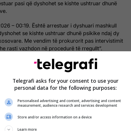
estuar pasi që dyshohet se kishte ushtruar dhunë
ve.
2026 – 00:19. Është arrestuar i dyshuari mashkull
dyshohet se kishte ushtruar dhunë psikike ndaj dy
osovare. Me vendim të prokurorit pas intervistimit
dhe rasti vazhdon në procedurë të rregullt”.
ort vetëm në Komunën e Pejës janë arrestuar tre
et se kanë ushtruar dhunë fizike ndaj grave.
Telegrafi asks for your consent to use your
– 01:09. Është arrestuar i dyshuari mashkull
personal data for the following purposes:
shohet se kishte sulmuar fizikisht viktimën femër
a ka pranuar tretman mjekësor. Me vendim të
Personalised advertising and content, advertising and content
measurement, audience research and services development
uari është dërguar në mbajtje.
Store and/or access information on a device
– 11:00. Viktima femër kosovare ka kërkuar ndihmë
Learn more
shohet se i dyshuari mashkull kosovar i kishte