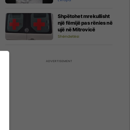
rrëshqitjet e dheut
Shpëtohet mrekullisht
një fëmijë pas rënies në
ujë në Mitrovicë
Shëndetësi