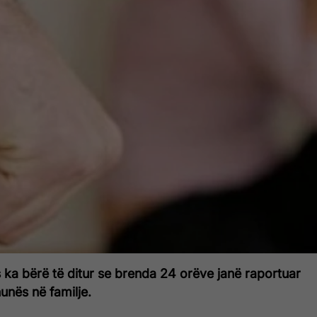
 ka bërë të ditur se brenda 24 orëve janë raportuar
hunës në familje.