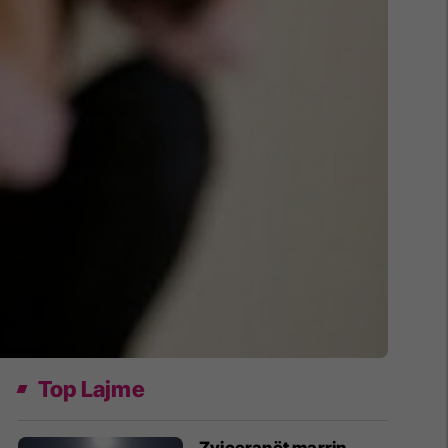
Top Lajme