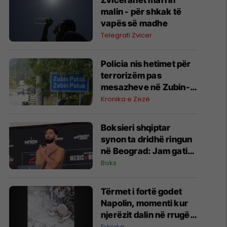
Zviceranët marrin
malin - për shkak të
vapës së madhe
Telegrafi Zvicer
Policia nis hetimet për
terrorizëm pas
mesazheve në Zubin-
Potok
Kronika e Zezë
Boksieri shqiptar
synon ta dridhë ringun
në Beograd: Jam gati,
Zoti e bekoftë
Boks
Shqipërinë
Tërmet i fortë godet
Napolin, momenti kur
njerëzit dalin në rrugë -
dëme të shumta nga
Evropa