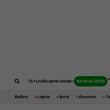
Të Fundit
Lajme lokale
Botërori 2026
Ballina
Lajme
Botë
Ekonomi
T