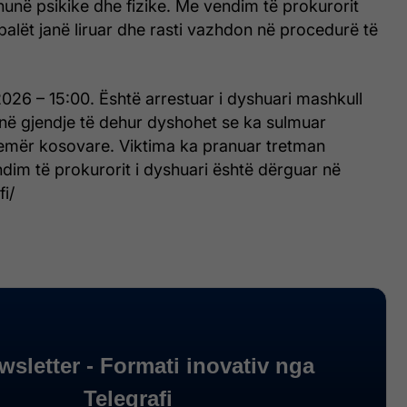
hunë psikike dhe fizike. Me vendim të prokurorit
 palët janë liruar dhe rasti vazhdon në procedurë të
026 – 15:00. Është arrestuar i dyshuari mashkull
 në gjendje të dehur dyshohet se ka sulmuar
 femër kosovare. Viktima ka pranuar tretman
dim të prokurorit i dyshuari është dërguar në
fi/