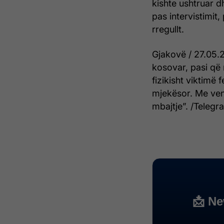
kishte ushtruar d
pas intervistimit,
rregullt.
Gjakovë / 27.05.2
kosovar, pasi që
fizikisht viktimë
mjekësor. Me ven
mbajtje”. /Telegra