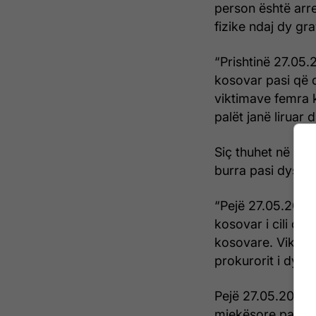
person është arr
fizike ndaj dy gra
“Prishtinë 27.05.
kosovar pasi që 
viktimave femra k
palët janë liruar 
Siç thuhet në rap
burra pasi dyshoh
“Pejë 27.05.2026 
kosovar i cili dy
kosovare. Viktim
prokurorit i dysh
Pejë 27.05.2026 
mjekësore pasi dy