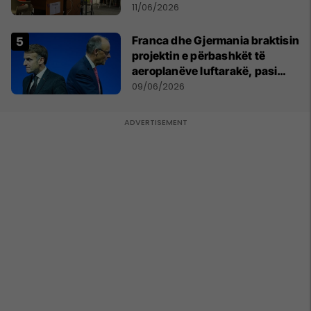
11/06/2026
Franca dhe Gjermania braktisin
projektin e përbashkët të
aeroplanëve luftarakë, pasi
kompanitë nuk arrijnë
09/06/2026
marrëveshje