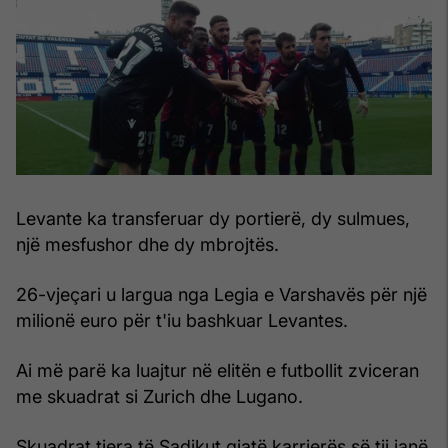
Levante ka transferuar dy portierë, dy sulmues,
një mesfushor dhe dy mbrojtës.
26-vjeçari u largua nga Legia e Varshavës për një
milionë euro për t'iu bashkuar Levantes.
Ai më parë ka luajtur në elitën e futbollit zviceran
me skuadrat si Zurich dhe Lugano.
Skuadrat tjera të Sadikut gjatë karrierës së tij janë