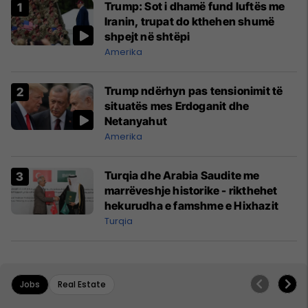
Trump: Sot i dhamë fund luftës me
Iranin, trupat do kthehen shumë
shpejt në shtëpi
Amerika
Trump ndërhyn pas tensionimit të
situatës mes Erdoganit dhe
Netanyahut
Amerika
Turqia dhe Arabia Saudite me
marrëveshje historike - rikthehet
hekurudha e famshme e Hixhazit
Turqia
Jobs
Real Estate