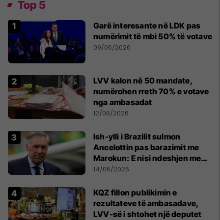
Top 5
Garë interesante në LDK pas
numërimit të mbi 50% të votave
09/06/2026
LVV kalon në 50 mandate,
numërohen rreth 70% e votave
nga ambasadat
12/06/2026
Ish-ylli i Brazilit sulmon
Ancelottin pas barazimit me
Marokun: E nisi ndeshjen me
formacionin e gabuar
14/06/2026
KQZ fillon publikimin e
rezultateve të ambasadave,
LVV-së i shtohet një deputet