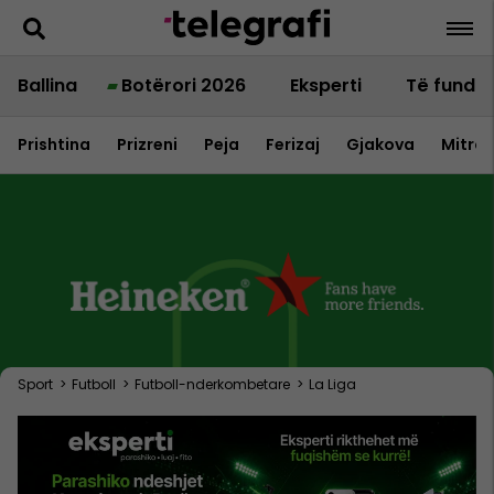
Ballina
Botërori 2026
Eksperti
Të fundit
Prishtina
Prizreni
Peja
Ferizaj
Gjakova
Mitrov
Sport
>
Futboll
>
Futboll-nderkombetare
>
La Liga