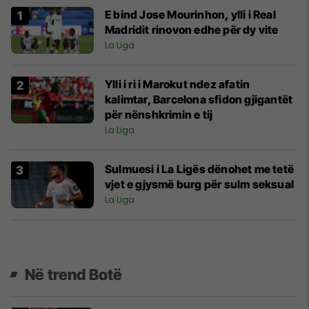
E bind Jose Mourinhon, ylli i Real
Madridit rinovon edhe për dy vite
La Liga
Ylli i ri i Marokut ndez afatin
kalimtar, Barcelona sfidon gjigantët
për nënshkrimin e tij
La Liga
Sulmuesi i La Ligës dënohet me tetë
vjet e gjysmë burg për sulm seksual
La Liga
Në trend Botë