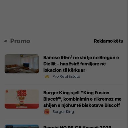
Promo
Reklamo këtu
Banesë 99m² në shitje në Bregun e
Diellit – hapësirë familjare në
lokacion të kërkuar
Pro Real Estate
Burger King sjell “King Fusion
Biscoff”, kombinimin e ri kremoz me
shijen e njohur të biskotave Biscoff
Burger King
Panairi HO.RE.CA Kosovë 2026