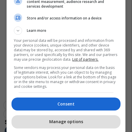
content measurement, audience research and
services development
Store and/or access information on a device
Learn more
Your personal data will be processed and information from
your device (cookies, unique identifiers, and other device
data) may be stored by, accessed by and shared with 369
partners, or used specifically by this site. We and our partners
may use precise geolocation data.
List of partners.
Some vendors may process your personal data on the basis
of legitimate interest, which you can object to by managing
your options below. Look for a link at the bottom of this page
or in the site menu to manage or withdraw consent in privacy
and cookie settings.
Consent
Shqiptarët Nëpër Botë
La Liga
Legia Warsawa
Armando Sadiku
Transferimet
Manage options