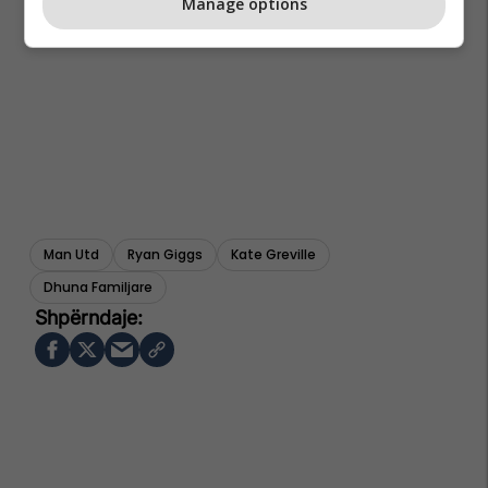
Manage options
Man Utd
Ryan Giggs
Kate Greville
Dhuna Familjare