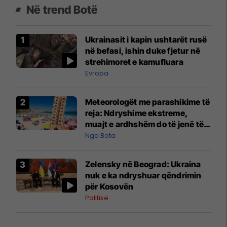
Në trend Botë
Ukrainasit i kapin ushtarët rusë
në befasi, ishin duke fjetur në
strehimoret e kamufluara
Evropa
Meteorologët me parashikime të
reja: Ndryshime ekstreme,
muajt e ardhshëm do të jenë të
pazakontë
Nga Bota
Zelensky në Beograd: Ukraina
nuk e ka ndryshuar qëndrimin
për Kosovën
Politikë