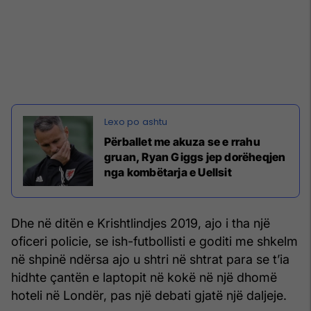
Përballet me akuza se e rrahu
gruan, Ryan Giggs jep dorëheqjen
nga kombëtarja e Uellsit
Dhe në ditën e Krishtlindjes 2019, ajo i tha një
oficeri policie, se ish-futbollisti e goditi me shkelm
në shpinë ndërsa ajo u shtri në shtrat para se t’ia
hidhte çantën e laptopit në kokë në një dhomë
hoteli në Londër, pas një debati gjatë një daljeje.