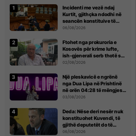
Incidenti me vezë ndaj
Kurtit, gjithçka ndodhi në
seancën konstituive të
Kuvendit
06/08/2026
Ftohet nga prokuroria e
Kosovës për krime lufte,
ish-gjenerali serb thotë se
dikush e tradhtoi në
02/08/2026
Beograd
Një pleskavicë e ngrënë
nga Dua Lipa në Prishtinë
në orën 04:28 të mëngjesit
- dhe bota digjitale serbe
03/08/2026
shpall gjendjen e luftës
Deda: Nëse deri nesër nuk
konstituohet Kuvendi, të
gjithë deputetët do të
bëjnë shkelje të rëndë
06/08/2026