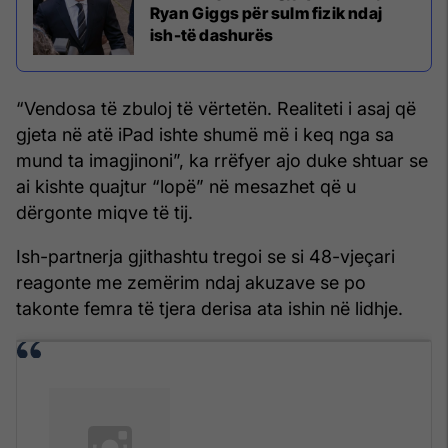
Ryan Giggs për sulm fizik ndaj
ish-të dashurës
“Vendosa të zbuloj të vërtetën. Realiteti i asaj që
gjeta në atë iPad ishte shumë më i keq nga sa
mund ta imagjinoni”, ka rrëfyer ajo duke shtuar se
ai kishte quajtur “lopë” në mesazhet që u
dërgonte miqve të tij.
Ish-partnerja gjithashtu tregoi se si 48-vjeçari
reagonte me zemërim ndaj akuzave se po
takonte femra të tjera derisa ata ishin në lidhje.