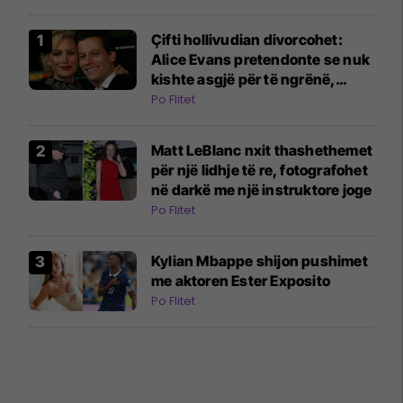
Çifti hollivudian divorcohet:
Alice Evans pretendonte se nuk
kishte asgjë për të ngrënë,
ndërsa burri i saj bleu orë Rolex
Po Flitet
Matt LeBlanc nxit thashethemet
për një lidhje të re, fotografohet
në darkë me një instruktore joge
Po Flitet
Kylian Mbappe shijon pushimet
me aktoren Ester Exposito
Po Flitet