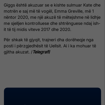
Giggs është akuzuar se e kishte sulmuar Kate dhe
motrën e saj më të vogël, Emma Greville, më 1
nëntor 2020, me një akuzë të mëtejshme në lidhje
me sjelljen kontrolluese dhe shtrënguese ndaj ish-
it të tij midis viteve 2017 dhe 2020.
Për shkak të gjyqit, trajneri dha dorëheqje nga
posti i përzgjedhësit të Uellsit. Ai i ka mohuar të
gjitha akuzat. /
Telegrafi
/