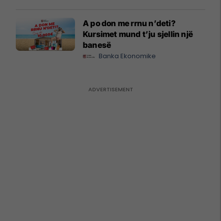
A po don me rrnu n’deti?
Kursimet mund t’ju sjellin një
banesë
Banka Ekonomike