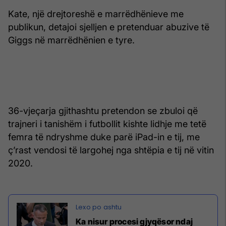
Kate, një drejtoreshë e marrëdhënieve me
publikun, detajoi sjelljen e pretenduar abuzive të
Giggs në marrëdhënien e tyre.
36-vjeçarja gjithashtu pretendon se zbuloi që
trajneri i tanishëm i futbollit kishte lidhje me tetë
femra të ndryshme duke parë iPad-in e tij, me
ç’rast vendosi të largohej nga shtëpia e tij në vitin
2020.
Ka nisur procesi gjyqësor ndaj