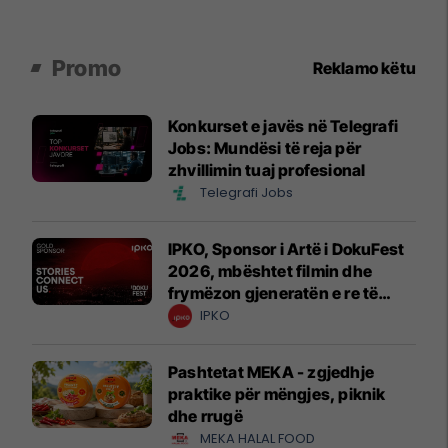
Promo
Reklamo këtu
Konkurset e javës në Telegrafi
Jobs: Mundësi të reja për
zhvillimin tuaj profesional
Telegrafi Jobs
IPKO, Sponsor i Artë i DokuFest
2026, mbështet filmin dhe
frymëzon gjeneratën e re të
krijuesve
IPKO
Pashtetat MEKA - zgjedhje
praktike për mëngjes, piknik
dhe rrugë
MEKA HALAL FOOD