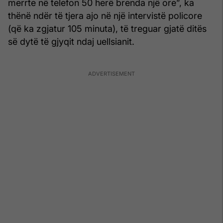
merrte në telefon 50 herë brenda një ore”, ka
thënë ndër të tjera ajo në një intervistë policore
(që ka zgjatur 105 minuta), të treguar gjatë ditës
së dytë të gjyqit ndaj uellsianit.