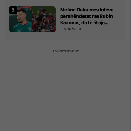
kushtetuese
Mirlind Daku mes lotëve
përshëndetet me Rubin
Kazanin, do të fitojë
miliona te Spartak Moska
02/08/2026