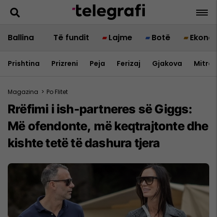
Ballina
Të fundit
Lajme
Botë
Ekono
Prishtina
Prizreni
Peja
Ferizaj
Gjakova
Mitrov
Magazina
>
Po Flitet
Rrëfimi i ish-partneres së Giggs:
Më ofendonte, më keqtrajtonte dhe
kishte tetë të dashura tjera