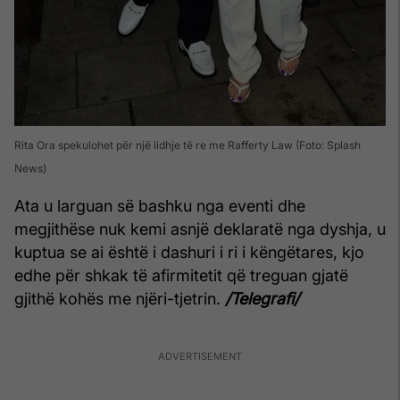
Rita Ora spekulohet për një lidhje të re me Rafferty Law (Foto: Splash
News)
Ata u larguan së bashku nga eventi dhe
megjithëse nuk kemi asnjë deklaratë nga dyshja, u
kuptua se ai është i dashuri i ri i këngëtares, kjo
edhe për shkak të afirmitetit që treguan gjatë
gjithë kohës me njëri-tjetrin.
/Telegrafi/