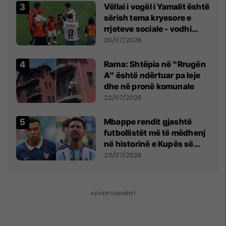
Vëllai i vogël i Yamalit është
sërish tema kryesore e
rrjeteve sociale - vodhi
vëmendjen pas finales së
20/07/2026
Kupës së Botës
Rama: Shtëpia në "Rrugën
A" është ndërtuar pa leje
dhe në pronë komunale
22/07/2026
Mbappe rendit gjashtë
futbollistët më të mëdhenj
në historinë e Kupës së
Botës, Messi mbetet i dyti
23/07/2026