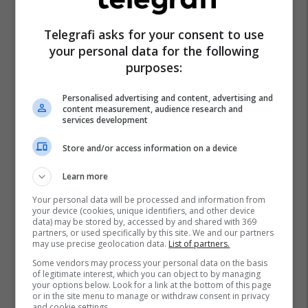
Telegrafi asks for your consent to use
your personal data for the following
purposes:
Personalised advertising and content, advertising and
content measurement, audience research and
services development
Store and/or access information on a device
Learn more
Your personal data will be processed and information from
your device (cookies, unique identifiers, and other device
data) may be stored by, accessed by and shared with 369
partners, or used specifically by this site. We and our partners
may use precise geolocation data.
List of partners.
Some vendors may process your personal data on the basis
of legitimate interest, which you can object to by managing
your options below. Look for a link at the bottom of this page
or in the site menu to manage or withdraw consent in privacy
and cookie settings.