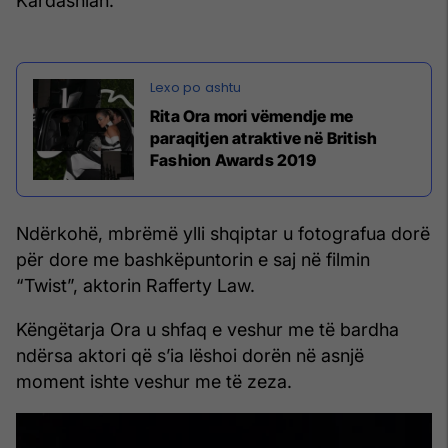
Kardashian.
Rita Ora mori vëmendje me
paraqitjen atraktive në British
Fashion Awards 2019
Ndërkohë, mbrëmë ylli shqiptar u fotografua dorë
për dore me bashkëpuntorin e saj në filmin
“Twist”, aktorin Rafferty Law.
Këngëtarja Ora u shfaq e veshur me të bardha
ndërsa aktori që s’ia lëshoi dorën në asnjë
moment ishte veshur me të zeza.