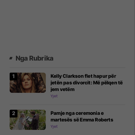
Nga Rubrika
Kelly Clarkson flet hapur për
jetën pas divorcit: Më pëlqen të
jem vetëm
Yjet
Pamje nga ceremonia e
martesës së Emma Roberts
Yjet