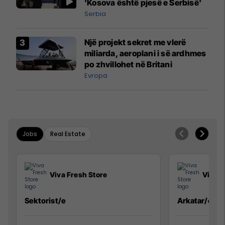
'Kosova është pjesë e Serbisë'
Serbia
Një projekt sekret me vlerë
miliarda, aeroplani i së ardhmes
po zhvillohet në Britani
Evropa
Jobs
Real Estate
Viva Fresh Store
Viva F
Sektorist/e
Arkatar/e