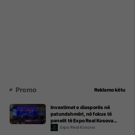
Promo
Reklamo këtu
Investimet e diasporës në
patundshmëri, në fokus të
panelit të Expo Real Kosova
2026
Expo Real Kosova