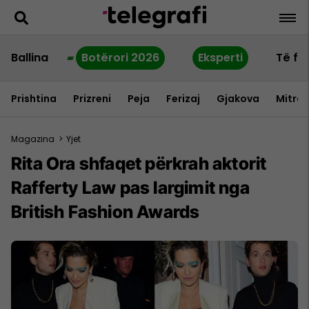
Ballina
Botërori 2026
Eksperti
Të fu
Prishtina
Prizreni
Peja
Ferizaj
Gjakova
Mitrov
Magazina
>
Yjet
Rita Ora shfaqet përkrah aktorit
Rafferty Law pas largimit nga
British Fashion Awards