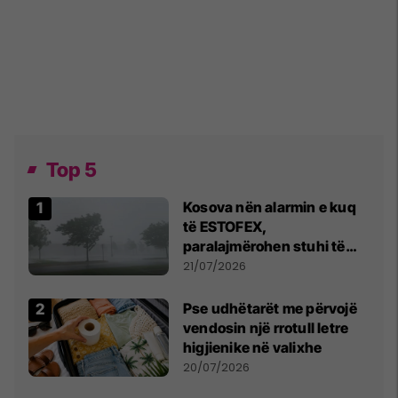
Top 5
Kosova nën alarmin e kuq
të ESTOFEX,
paralajmërohen stuhi të
fuqishme me breshër dhe
21/07/2026
erëra të forta
Pse udhëtarët me përvojë
vendosin një rrotull letre
higjienike në valixhe
20/07/2026