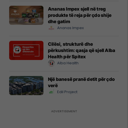
Ananas Impex sjell në treg
produkte të reja për çdo shije
dhe gatim
Ananas Impex
Cilësi, strukturë dhe
përkushtim: qasja që sjell Alba
Health për Spitex
Alba Health
Një banesë pranë detit për çdo
verë
Edil Project