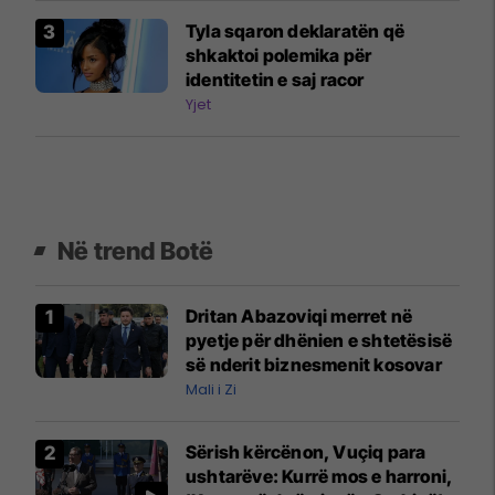
Tyla sqaron deklaratën që
shkaktoi polemika për
identitetin e saj racor
Yjet
Në trend Botë
Dritan Abazoviqi merret në
pyetje për dhënien e shtetësisë
së nderit biznesmenit kosovar
Mali i Zi
Sërish kërcënon, Vuçiq para
ushtarëve: Kurrë mos e harroni,