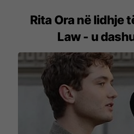
Rita Ora në lidhje 
Law - u dashu