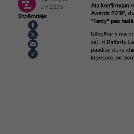
Ata konfirmuan r
04/12/2019
Awards 2019", du
"Fenty" pas festë
Këngëtarja me ori
saj i ri Rafferty
pasdite, duke xhir
kryesore, në Som