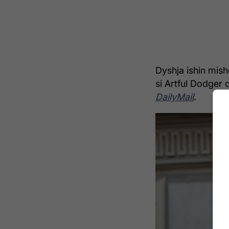
Dyshja ishin mishë
si Artful Dodger d
DailyMail
.