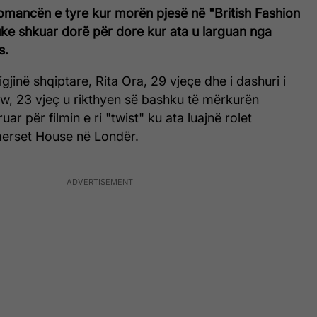
omancën e tyre kur morën pjesë në "British Fashion
ke shkuar dorë për dore kur ata u larguan nga
s.
gjinë shqiptare, Rita Ora, 29 vjeçe dhe i dashuri i
 Law, 23 vjeç u rikthyen së bashku të mërkurën
uar për filmin e ri "twist" ku ata luajnë rolet
erset House në Londër.