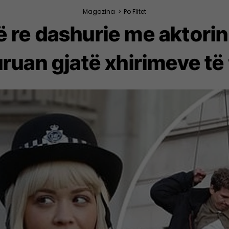
Magazina
>
Po Flitet
të re dashurie me aktori
ruan gjatë xhirimeve të 