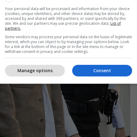
Your personal data will be processed and information from your device
(cookies, unique identifiers, and other device data) may be stored by,
accessed by and shared with 369 partners, or used specifically by this
site. We and our partners may use precise geolocation data.
List of
partners.
Some vendors may process your personal data on the basis of legitimate
interest, which you can object to by managing your options below. Look
for a link at the bottom of this page or in the site menu to manage or
withdraw consent in privacy and cookie settings.
Manage options
Consent