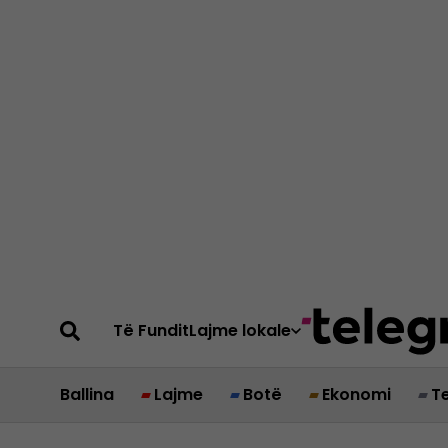
Të Fundit
Lajme lokale
Ballina
Lajme
Botë
Ekonomi
T