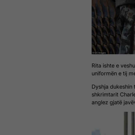
Rita ishte e vesh
uniformën e tij m
Dyshja dukeshin t
shkrimtarit Charl
anglez gjatë javëv