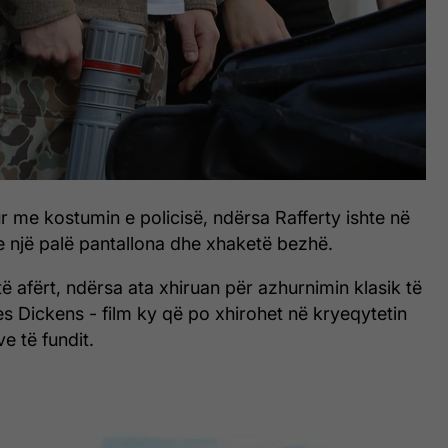
ur me kostumin e policisë, ndërsa Rafferty ishte në
e një palë pantallona dhe xhaketë bezhë.
ë afërt, ndërsa ata xhiruan për azhurnimin klasik të
es Dickens - film ky që po xhirohet në kryeqytetin
e të fundit.