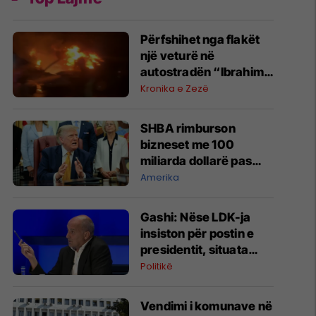
Përfshihet nga flakët
një veturë në
autostradën “Ibrahim
Rugova”
Kronika e Zezë
SHBA rimburson
bizneset me 100
miliarda dollarë pas
anulimit të tarifave të
Amerika
Trumpit
Gashi: Nëse LDK-ja
insiston për postin e
presidentit, situata
komplikohet - pres që
Politikë
të ketë lëshim
Vendimi i komunave në