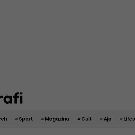
ech
Sport
Magazina
Cult
Ajo
Life