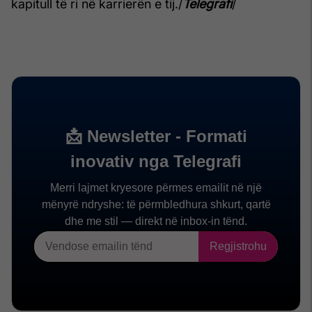
kapitull të ri në karrierën e tij./
Telegrafi
/