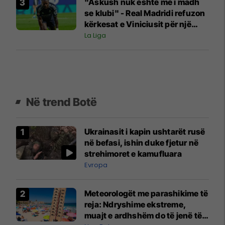
"Askush nuk është më i madh
se klubi" - Real Madridi refuzon
kërkesat e Viniciusit për një
kontratë të re
La Liga
Në trend Botë
Ukrainasit i kapin ushtarët rusë
në befasi, ishin duke fjetur në
strehimoret e kamufluara
Evropa
Meteorologët me parashikime të
reja: Ndryshime ekstreme,
muajt e ardhshëm do të jenë të