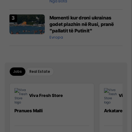
pazakontë
Nga Bota
Momenti kur droni ukrainas
godet plazhin në Rusi, pranë
"pallatit të Putinit"
Evropa
Jobs
Real Estate
Viva Fresh Store
Viva F
Pranues Malli
Arkatare