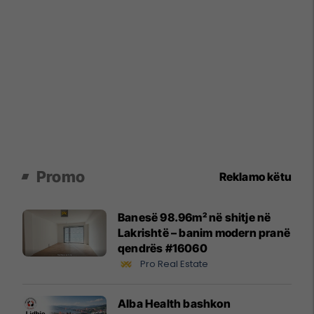
Promo
Reklamo këtu
Banesë 98.96m² në shitje në
Lakrishtë – banim modern pranë
qendrës #16060
Pro Real Estate
Alba Health bashkon