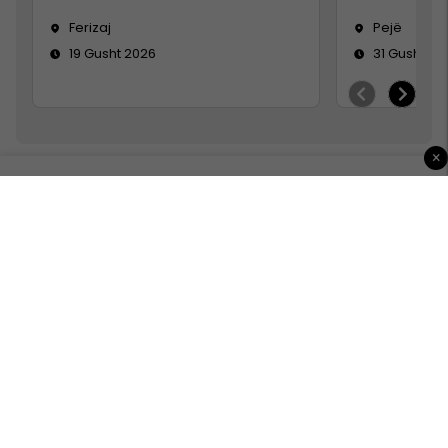
Ferizaj
Pejë
19 Gusht 2026
31 Gusht 20
×