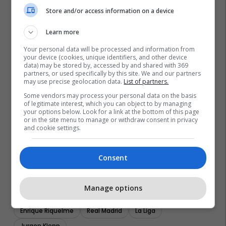
Store and/or access information on a device
Learn more
Your personal data will be processed and information from
your device (cookies, unique identifiers, and other device
data) may be stored by, accessed by and shared with 369
partners, or used specifically by this site. We and our partners
may use precise geolocation data.
List of partners.
Some vendors may process your personal data on the basis
of legitimate interest, which you can object to by managing
your options below. Look for a link at the bottom of this page
or in the site menu to manage or withdraw consent in privacy
and cookie settings.
Consent
Manage options
Enrique Riquelme
Real Madrid
La Liga
Jurgen Klopp