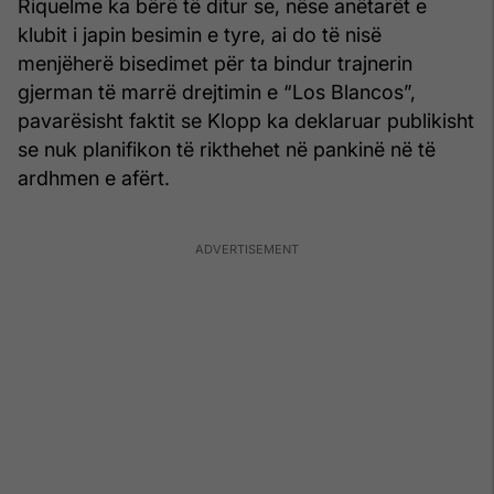
Riquelme ka bërë të ditur se, nëse anëtarët e
klubit i japin besimin e tyre, ai do të nisë
menjëherë bisedimet për ta bindur trajnerin
gjerman të marrë drejtimin e “Los Blancos”,
pavarësisht faktit se Klopp ka deklaruar publikisht
se nuk planifikon të rikthehet në pankinë në të
ardhmen e afërt.