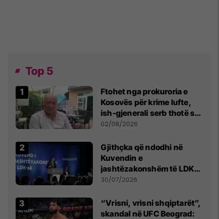
Top 5
Ftohet nga prokuroria e
Kosovës për krime lufte,
ish-gjenerali serb thotë se
dikush e tradhtoi në
02/08/2026
Beograd
Gjithçka që ndodhi në
Kuvendin e
jashtëzakonshëm të LDK-
së
30/07/2026
“Vrisni, vrisni shqiptarët”,
skandal në UFC Beograd: