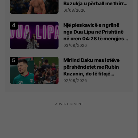
Buzukja u përball me thirrje
anti-shqiptare nga
01/08/2026
tribunat
Një pleskavicë e ngrënë
nga Dua Lipa në Prishtinë
në orën 04:28 të mëngjesit
- dhe bota digjitale serbe
03/08/2026
shpall gjendjen e luftës
Mirlind Daku mes lotëve
përshëndetet me Rubin
Kazanin, do të fitojë
miliona te Spartak Moska
02/08/2026