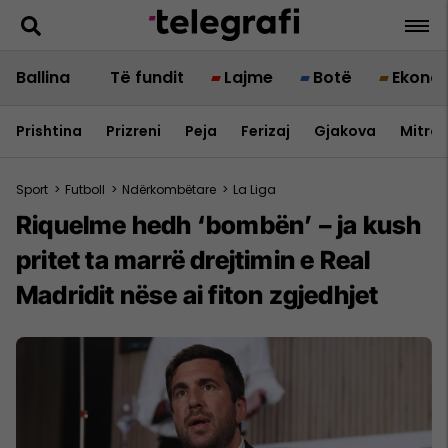
Ballina
Të fundit
Lajme
Botë
Ekono
Prishtina
Prizreni
Peja
Ferizaj
Gjakova
Mitrov
Sport
>
Futboll
>
Ndërkombëtare
>
La Liga
Riquelme hedh ‘bombën’ – ja kush
pritet ta marrë drejtimin e Real
Madridit nëse ai fiton zgjedhjet