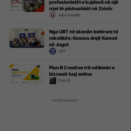
profesionistët e kujdesit në një
rrjet të përbashkët në Zvicër
Alba Health
Nga UBT në skenën botërore të
robotikës: Kosova drejt Koresë
së Jugut
UBT
Plan B Creative rrit ndikimin e
biznesit tuaj online
Plan B