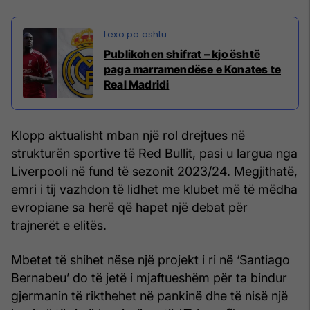
Publikohen shifrat – kjo është
paga marramendëse e Konates te
Real Madridi
Klopp aktualisht mban një rol drejtues në
strukturën sportive të Red Bullit, pasi u largua nga
Liverpooli në fund të sezonit 2023/24. Megjithatë,
emri i tij vazhdon të lidhet me klubet më të mëdha
evropiane sa herë që hapet një debat për
trajnerët e elitës.
Mbetet të shihet nëse një projekt i ri në ‘Santiago
Bernabeu’ do të jetë i mjaftueshëm për ta bindur
gjermanin të rikthehet në pankinë dhe të nisë një