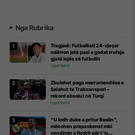
Nga Rubrika
Tragjedi: Futbollisti 24-vjeçar
ndërron jetë pasi e godet rrufeja
gjatë lojës së futbollit
Ligat tjera
Zbulohet paga marramendëse e
Salahut te Trabzonspori –
rekord absolut në Turqi
Ligat tjera
“U lodh duke e pritur Realin”,
mësohen prapaskenat mbi
vendimin e Rodrit për t’iu