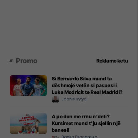
Promo
Reklamo këtu
Si Bernardo Silva mund ta
dëshmojë vetën si pasuesi i
Luka Modricit te Real Madridi?
Edonis Bytyqi
A po don me rrnu n’deti?
Kursimet mund t’ju sjellin një
banesë
Banka Ekonomike