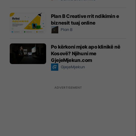
Plan B Creative rrit ndikimin e
biznesit tuaj online
Plan B
Po kërkoni mjek apo klinikë në
Kosovë? Njihuni me
GjejeMjekun.com
GjejeMjekun