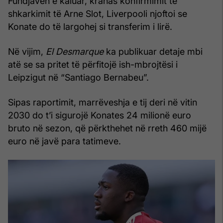
Fundjavën e kaluar, krahas konfirmimit të
shkarkimit të Arne Slot, Liverpooli njoftoi se
Konate do të largohej si transferim i lirë.
Në vijim,
El Desmarque
ka publikuar detaje mbi
atë se sa pritet të përfitojë ish-mbrojtësi i
Leipzigut në “Santiago Bernabeu”.
Sipas raportimit, marrëveshja e tij deri në vitin
2030 do t’i sigurojë Konates 24 milionë euro
bruto në sezon, që përkthehet në rreth 460 mijë
euro në javë para tatimeve.