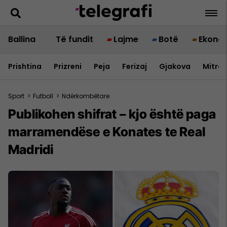
Ballina
Të fundit
Lajme
Botë
Ekono
Prishtina
Prizreni
Peja
Ferizaj
Gjakova
Mitrov
Sport
>
Futboll
>
Ndërkombëtare
Publikohen shifrat – kjo është paga
marramendëse e Konates te Real
Madridi