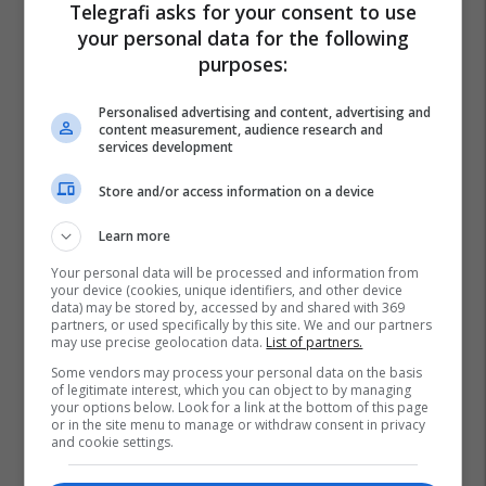
Telegrafi asks for your consent to use
your personal data for the following
purposes:
Personalised advertising and content, advertising and
content measurement, audience research and
services development
Store and/or access information on a device
Learn more
Your personal data will be processed and information from
your device (cookies, unique identifiers, and other device
data) may be stored by, accessed by and shared with 369
partners, or used specifically by this site. We and our partners
may use precise geolocation data.
List of partners.
Some vendors may process your personal data on the basis
of legitimate interest, which you can object to by managing
your options below. Look for a link at the bottom of this page
or in the site menu to manage or withdraw consent in privacy
Real Madrid
Ibrahima Konate
La Liga
and cookie settings.