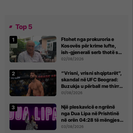
Top 5
Ftohet nga prokuroria e
Kosovës për krime lufte,
ish-gjenerali serb thotë se
dikush e tradhtoi në
02/08/2026
Beograd
“Vrisni, vrisni shqiptarët”,
skandal në UFC Beograd:
Buzukja u përball me thirrje
anti-shqiptare nga
01/08/2026
tribunat
Një pleskavicë e ngrënë
nga Dua Lipa në Prishtinë
në orën 04:28 të mëngjesit
- dhe bota digjitale serbe
03/08/2026