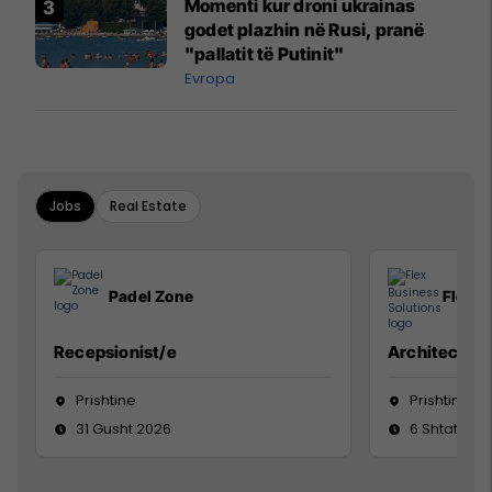
Momenti kur droni ukrainas
godet plazhin në Rusi, pranë
"pallatit të Putinit"
Evropa
Jobs
Real Estate
Padel Zone
Flex B
Recepsionist/e
Architect
Prishtine
Prishtinë
31 Gusht 2026
6 Shtator 2