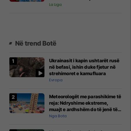
bashkuar Barcelonës
La Liga
Në trend Botë
Ukrainasit i kapin ushtarët rusë
në befasi, ishin duke fjetur në
strehimoret e kamufluara
Evropa
Meteorologët me parashikime të
reja: Ndryshime ekstreme,
muajt e ardhshëm do të jenë të
pazakontë
Nga Bota