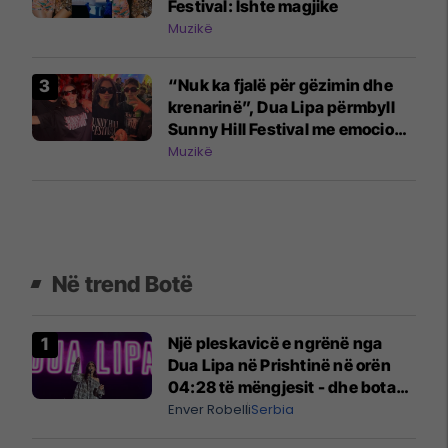
Festival: Ishte magjike
Muzikë
“Nuk ka fjalë për gëzimin dhe
krenarinë”, Dua Lipa përmbyll
Sunny Hill Festival me emocione
pas një tjetër edicioni të
Muzikë
suksesshëm
Në trend Botë
Një pleskavicë e ngrënë nga
Dua Lipa në Prishtinë në orën
04:28 të mëngjesit - dhe bota
digjitale serbe shpall gjendjen e
Enver Robelli
Serbia
luftës