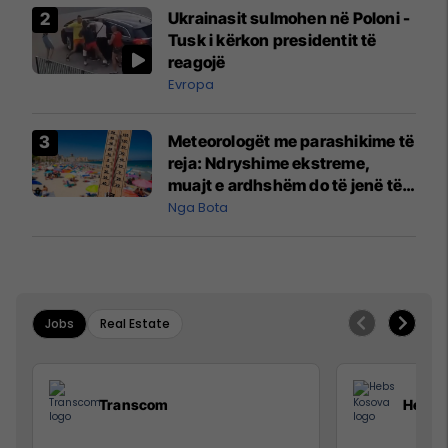
Ukrainasit sulmohen në Poloni -
Tusk i kërkon presidentit të
reagojë
Evropa
Meteorologët me parashikime të
reja: Ndryshime ekstreme,
muajt e ardhshëm do të jenë të
pazakontë
Nga Bota
Jobs
Real Estate
Transcom
Hebs 