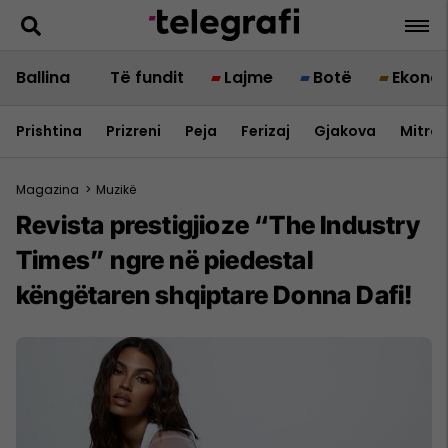
Ballina
Të fundit
Lajme
Botë
Ekono
Prishtina
Prizreni
Peja
Ferizaj
Gjakova
Mitrov
Magazina
>
Muzikë
Revista prestigjioze “The Industry
Times” ngre në piedestal
këngëtaren shqiptare Donna Dafi!