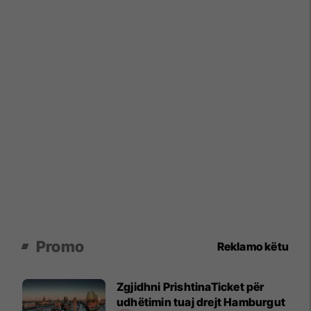
Promo
Reklamo këtu
Zgjidhni PrishtinaTicket për
udhëtimin tuaj drejt Hamburgut