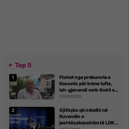
Top 5
Ftohet nga prokuroria e
Kosovës për krime lufte,
ish-gjenerali serb thotë se
dikush e tradhtoi në
02/08/2026
Beograd
Gjithçka që ndodhi në
Kuvendin e
jashtëzakonshëm të LDK-
së