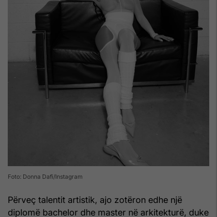
Foto: Donna Dafi/Instagram
Përveç talentit artistik, ajo zotëron edhe një
diplomë bachelor dhe master në arkitekturë, duke