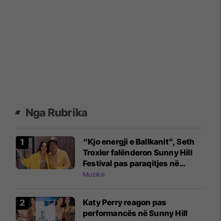
Nga Rubrika
“Kjo energji e Ballkanit", Seth
Troxler falënderon Sunny Hill
Festival pas paraqitjes në
Prishtinë
Muzikë
Katy Perry reagon pas
performancës në Sunny Hill