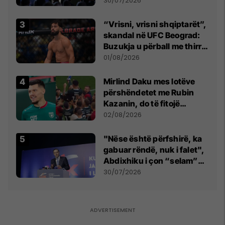
30/07/2026
“Vrisni, vrisni shqiptarët”,
skandal në UFC Beograd:
Buzukja u përball me thirrje
anti-shqiptare nga
01/08/2026
tribunat
Mirlind Daku mes lotëve
përshëndetet me Rubin
Kazanin, do të fitojë
miliona te Spartak Moska
02/08/2026
"Nëse është përfshirë, ka
gabuar rëndë, nuk i falet",
Abdixhiku i çon “selam”
Përparim Ramës
30/07/2026