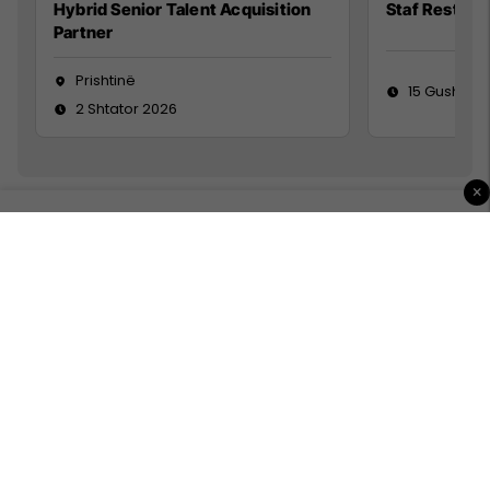
Hybrid Senior Talent Acquisition
Staf Restora
Partner
Prishtinë
15 Gusht 20
2 Shtator 2026
×