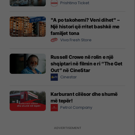
Prishtina Ticket
"A po takohemi? Veni dihet" –
Një histori që rritet bashkë me
familjet tona
Viva Fresh Store
Russell Crowe në rolin e një
shqiptari në filmin e ri “The Get
Out” në CineStar
Cinestar
Karburant cilësor dhe shumë
më tepër!
Petrol Company