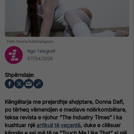
Foto: Donna Dafi/Instagram
Nga
Telegrafi
07/04/2026
Këngëtarja me prejardhje shqiptare, Donna Dafi,
po tërheq vëmendjen e mediave ndërkombëtare,
teksa revista e njohur “The Industry Times” i ka
kushtuar një
artikull të veçantë
, duke e cilësuar
këngën e saj më të re “Touch Me Like That” si një