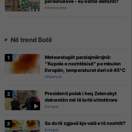
përdoruesve – ku është elefanti?
Interesante
Në trend Botë
Meteorologët paralajmërojnë:
“Kupola e nxehtësisë” po mbulon
Evropën, temperaturat deri në 45°C
Shkencë
Presidenti polak i heq Zelenskyt
dekoratën më të lartë shtetërore
Evropa
Sa do të zgjasë kjo valë e të nxehtit?
Evropa