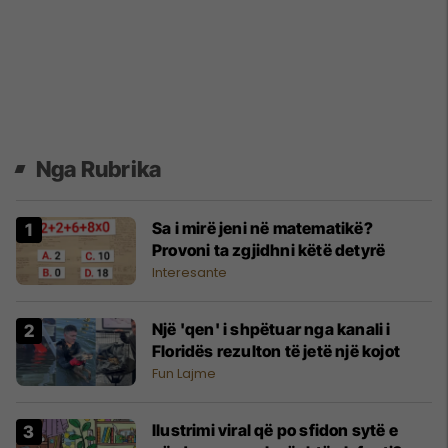
Nga Rubrika
Sa i mirë jeni në matematikë?
Provoni ta zgjidhni këtë detyrë
Interesante
Një 'qen' i shpëtuar nga kanali i
Floridës rezulton të jetë një kojot
Fun Lajme
Ilustrimi viral që po sfidon sytë e