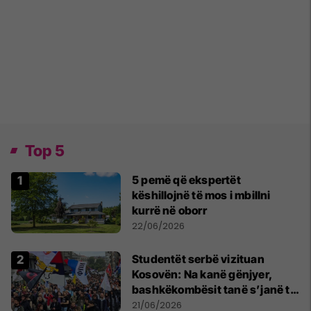
Top 5
5 pemë që ekspertët
këshillojnë të mos i mbillni
kurrë në oborr
22/06/2026
Studentët serbë vizituan
Kosovën: Na kanë gënjyer,
bashkëkombësit tanë s’janë të
shtypur
21/06/2026