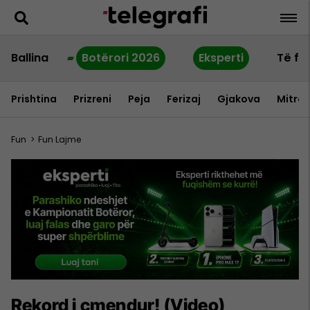
Ballina
Botërori 2026
Eksperti
Të fu
Prishtina
Prizreni
Peja
Ferizaj
Gjakova
Mitrov
Fun
>
Fun Lajme
Rekord i çmendur! (Video)