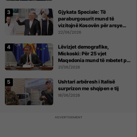
​Gjykata Speciale: Të
paraburgosurit mund të
vizitojnë Kosovën për arsye
humanitare
22/06/2026
Lëvizjet demografike,
Mickoski: Për 25 vjet
Maqedonia mund të mbetet pa
150 mijë deri në 250 mijë
21/06/2026
banorë
Ushtari arbëresh i Italisë
surprizon me shqipen e tij
18/06/2026