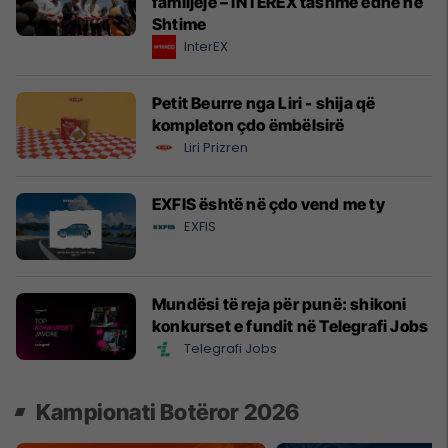
familjeje – INTEREX tashmë edhe në
Shtime
InterEX
Petit Beurre nga Liri - shija që
kompleton çdo ëmbëlsirë
Liri Prizren
EXFIS është në çdo vend me ty
EXFIS
Mundësi të reja për punë: shikoni
konkurset e fundit në Telegrafi Jobs
Telegrafi Jobs
Kampionati Botëror 2026