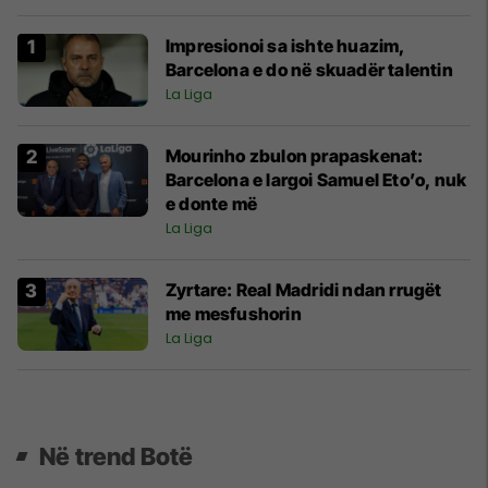
Impresionoi sa ishte huazim,
Barcelona e do në skuadër talentin
La Liga
Mourinho zbulon prapaskenat:
Barcelona e largoi Samuel Eto’o, nuk
e donte më
La Liga
Zyrtare: Real Madridi ndan rrugët
me mesfushorin
La Liga
Në trend Botë