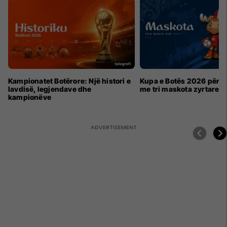
Kampionatet Botërore: Një histori e
Kupa e Botës 2026 për h
lavdisë, legjendave dhe
me tri maskota zyrtare
kampionëve