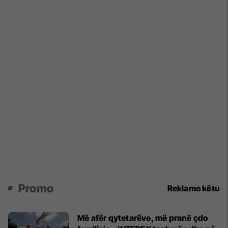
Promo
Reklamo këtu
Më afër qytetarëve, më pranë çdo