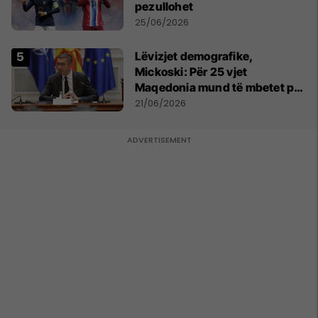
pezullohet
25/06/2026
Lëvizjet demografike,
Mickoski: Për 25 vjet
Maqedonia mund të mbetet pa
150 mijë deri në 250 mijë
21/06/2026
banorë