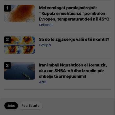
Meteorologët paralajmërojnë:
“Kupola e nxehtësisë” po mbulon
Evropën, temperaturat deri në 45°C
Shkencë
Sa do të zgjasë kjo valë e të nxehtit?
Evropa
Irani mbyll Ngushticën e Hormuzit,
akuzon SHBA-në dhe Izraelin për
shkelje të armëpushimit
Azia
Jobs
Real Estate