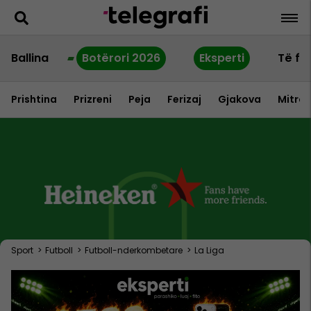
Ballina
Botërori 2026
Eksperti
Të fu
Prishtina
Prizreni
Peja
Ferizaj
Gjakova
Mitrov
Sport
>
Futboll
>
Futboll-nderkombetare
>
La Liga