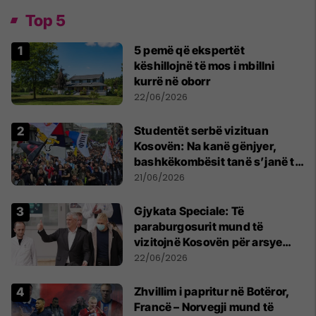
Top 5
5 pemë që ekspertët
këshillojnë të mos i mbillni
kurrë në oborr
22/06/2026
Studentët serbë vizituan
Kosovën: Na kanë gënjyer,
bashkëkombësit tanë s’janë të
shtypur
21/06/2026
​Gjykata Speciale: Të
paraburgosurit mund të
vizitojnë Kosovën për arsye
humanitare
22/06/2026
Zhvillim i papritur në Botëror,
Francë – Norvegji mund të