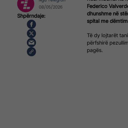
Nga
Telegrafi
Federico Valverde
08/05/2026
dhunshme në stër
spital me dëmtim
Të dy lojtarët ta
përfshirë pezulli
pagës.