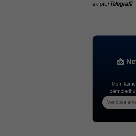
ekipit./
Telegrafi
/