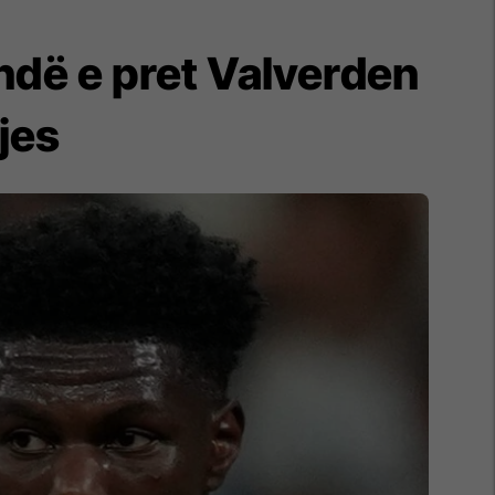
ndë e pret Valverden
jes