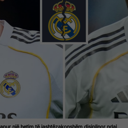
apur një hetim të jashtëzakonshëm disiplinor ndaj