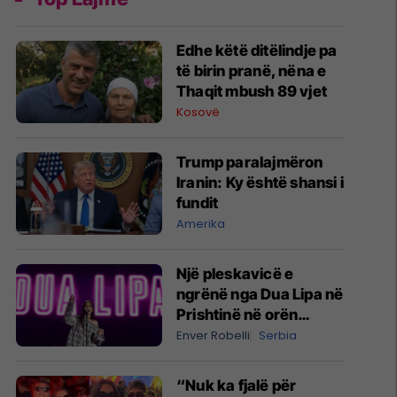
Edhe këtë ditëlindje pa
të birin pranë, nëna e
Thaqit mbush 89 vjet
Kosovë
Trump paralajmëron
Iranin: Ky është shansi i
fundit
Amerika
Një pleskavicë e
ngrënë nga Dua Lipa në
Prishtinë në orën
04:28 të mëngjesit -
Enver Robelli
Serbia
dhe bota digjitale serbe
shpall gjendjen e luftës
“Nuk ka fjalë për