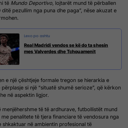
mi të
Mundo Deportivo
, lojtarët mund të përballen
0 ditë pezullim nga puna dhe paga”, nëse akuzat e
rmohen.
Real Madridi vendos se kë do ta shesin
mes Valverdes dhe Tchouamenit
n e një çështjeje formale tregon se hierarkia e
ë përplasje si një “situatë shumë serioze”, që kërkon
he në aspektin ligjor.
ë menjëhershme të të ardhurave, futbollistët mund
 me penalitete të tjera financiare të vendosura nga
e shkaktuar në ambientin profesional të