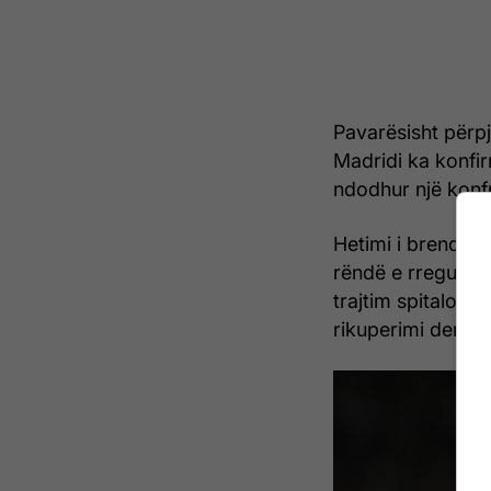
Pavarësisht përpj
Madridi ka konfi
ndodhur një konfr
Hetimi i brendshë
rëndë e rregullave
trajtim spitalor 
rikuperimi deri në