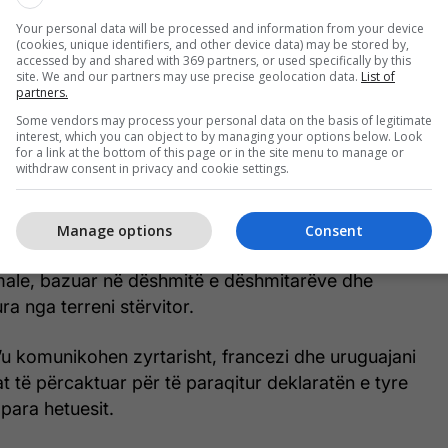
Your personal data will be processed and information from your device
(cookies, unique identifiers, and other device data) may be stored by,
accessed by and shared with 369 partners, or used specifically by this
site. We and our partners may use precise geolocation data.
List of
partners.
Some vendors may process your personal data on the basis of legitimate
interest, which you can object to by managing your options below. Look
for a link at the bottom of this page or in the site menu to manage or
withdraw consent in privacy and cookie settings.
Manage options
Consent
r parashikon që instruktori i sapoemëruar të hartojë
male, bazuar në dëshmitë e dëshmitarëve dhe
a nga terreni stërvitor.
’u komunikohen zyrtarisht, francezi dhe uruguajani
at të përcaktuar për të paraqitur deklaratën e tyre
 para hetuesit.