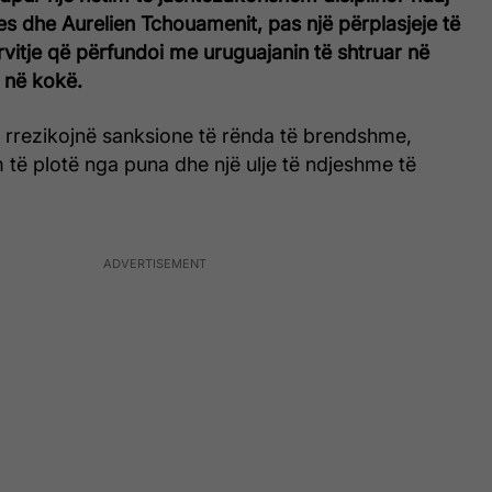
s dhe Aurelien Tchouamenit, pas një përplasjeje të
vitje që përfundoi me uruguajanin të shtruar në
 në kokë.
ni rrezikojnë sanksione të rënda të brendshme,
m të plotë nga puna dhe një ulje të ndjeshme të