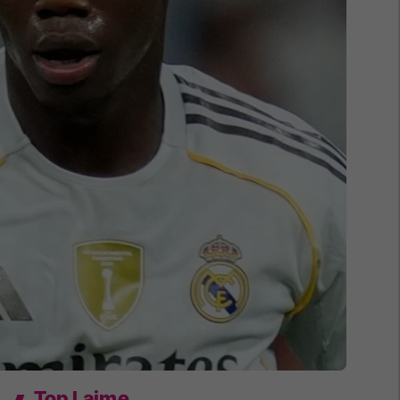
Top Lajme