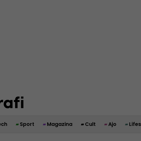
ech
Sport
Magazina
Cult
Ajo
Life