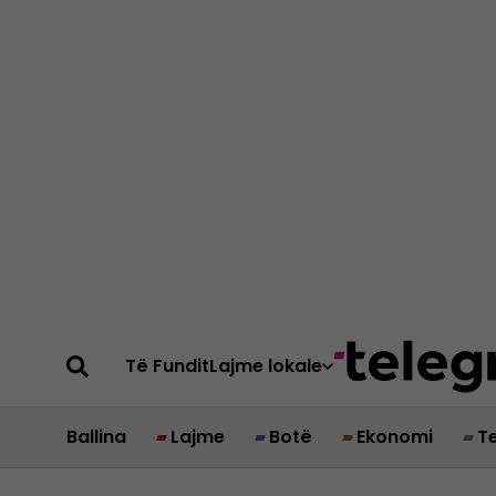
Të Fundit
Lajme lokale
Ballina
Lajme
Botë
Ekonomi
T