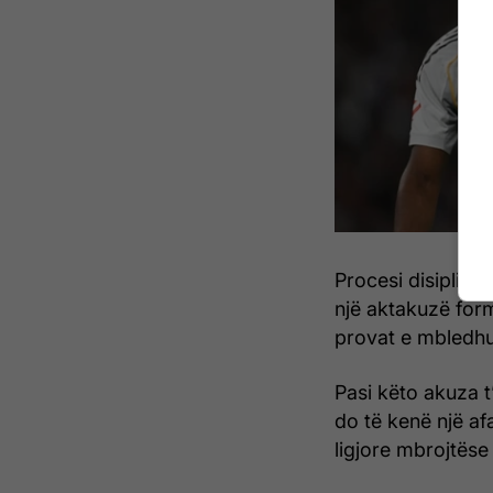
Procesi disiplino
një aktakuzë for
provat e mbledhur
Pasi këto akuza t
do të kenë një af
ligjore mbrojtëse