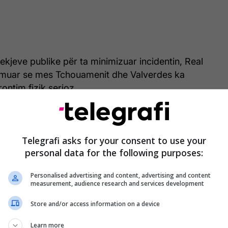
ekjeve publike për ta minimizuar incidentin, Real
rmuar se mes Tchouamenit dhe Valverdes ka
ontim fizik serioz.
m i klubit përqendrohet te një shkelje shumë e
 të sjelljes, e cila e la Valverden në nevojë për
Telegrafi asks for your consent to use your
për shkak të një dëmtimi në kokë, me një periudhë
personal data for the following purposes:
 14 ditë.
Personalised advertising and content, advertising and content
measurement, audience research and services development
Store and/or access information on a device
Learn more