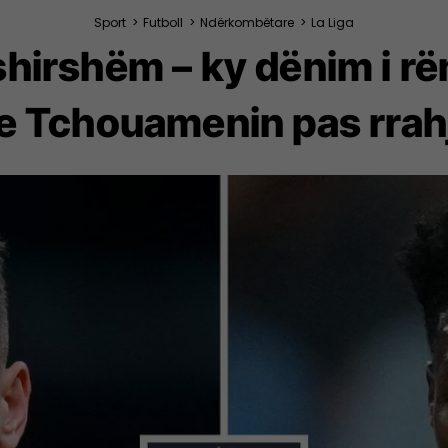
Sport
>
Futboll
>
Ndërkombëtare
>
La Liga
shirshëm – ky dënim i rë
e Tchouamenin pas rrah