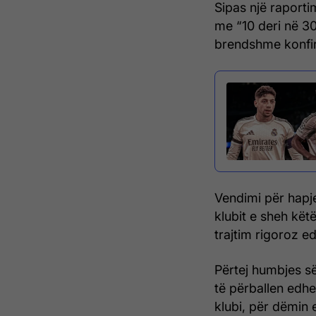
Sipas një raporti
me “10 deri në 3
brendshme konfi
Vendimi për hapje
klubit e sheh kët
trajtim rigoroz ed
Përtej humbjes s
të përballen edhe
klubi, për dëmin 