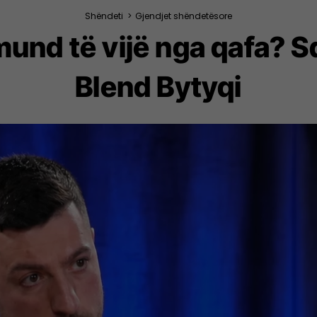
Shëndeti
>
Gjendjet shëndetësore
und të vijë nga qafa? Sq
Blend Bytyqi