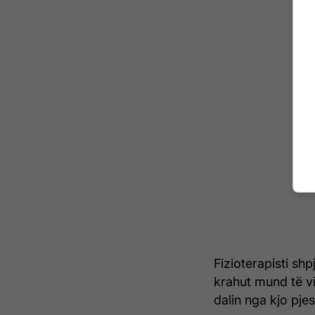
Fizioterapisti sh
krahut mund të vi
dalin nga kjo pje