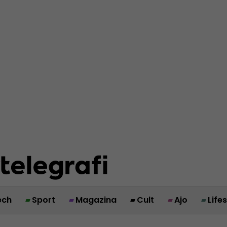
ech
Sport
Magazina
Cult
Ajo
Life