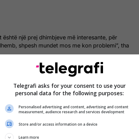
 është një prej dhimbjeve më interesante, për
 dhemb, shpesh mundet mos me kon problemi”, tha
Telegrafi asks for your consent to use your
personal data for the following purposes:
Personalised advertising and content, advertising and content
measurement, audience research and services development
Store and/or access information on a device
Learn more