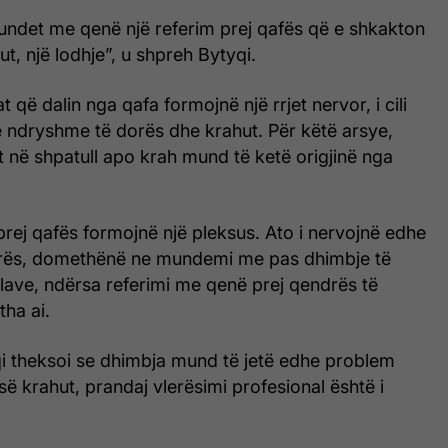
undet me qenë një referim prej qafës që e shkakton
ut, një lodhje”, u shpreh Bytyqi.
t që dalin nga qafa formojnë një rrjet nervor, i cili
ë ndryshme të dorës dhe krahut. Për këtë arsye,
 në shpatull apo krah mund të ketë origjinë nga
prej qafës formojnë një pleksus. Ato i nervojnë edhe
dorës, domethënë ne mundemi me pas dhimbje të
llave, ndërsa referimi me qenë prej qendrës të
tha ai.
qi theksoi se dhimbja mund të jetë edhe problem
 së krahut, prandaj vlerësimi profesional është i