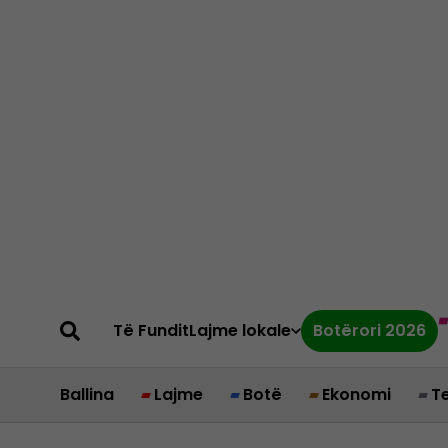
Të Fundit
Lajme lokale
Botërori 2026
Ballina
Lajme
Botë
Ekonomi
T