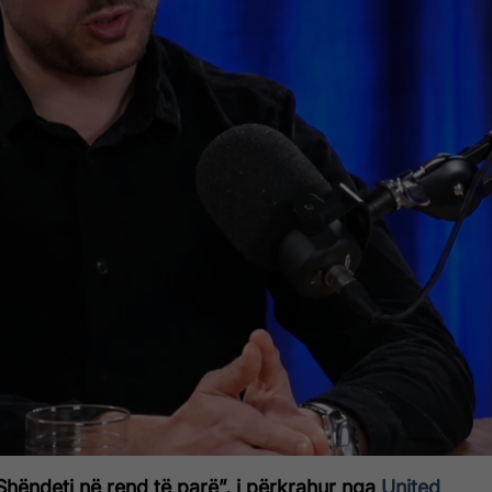
Shëndeti në rend të parë”, i përkrahur nga
United