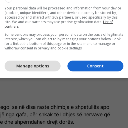
Your personal data will be processed and information from your device
(cookies, unique identifiers, and other device data) may be stored by,
accessed by and shared with 369 partners, or used specifically by this
site. We and our partners may use precise geolocation data.
List of
partners.
Some vendors may process your personal data on the basis of legitimate
interest, which you can object to by managing your options below. Look
for a link at the bottom of this page or in the site menu to manage or
withdraw consent in privacy and cookie settings.
Manage options
Consent
pjegoi se në disa raste dhimbja e shpatullës apo
jë nga qafa, për shkak të lidhjes së nervave që
së dhe shpërndahen drejt dorës.