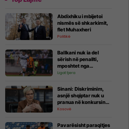
Abdixhiku i mbijetoi
nismës së shkarkimit,
flet Muhaxheri
Politikë
Ballkani nuk ia del
sërish në penallti,
mposhtet nga
Bohemians dhe
Ligat tjera
eliminohet nga garat
evropiane
Sinani: Diskriminim,
asnjë shqiptar nuk u
pranua në konkursin
për zjarrfikës në
Kosovë
Preshevë dhe Bujanoc
Pavarësisht paraqitjes