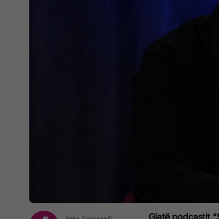
Gjatë podcastit “