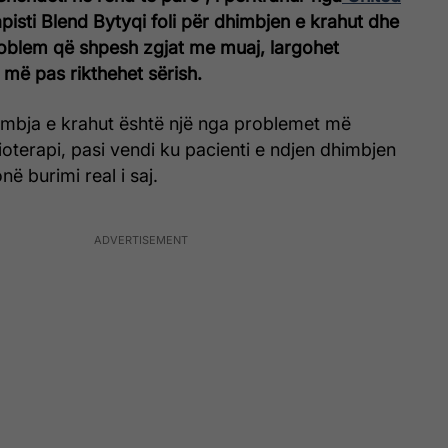
rapisti Blend Bytyqi foli për dhimbjen e krahut dhe
problem që shpesh zgjat me muaj, largohet
më pas rikthehet sërish.
himbja e krahut është një nga problemet më
zioterapi, pasi vendi ku pacienti e ndjen dhimbjen
ë burimi real i saj.