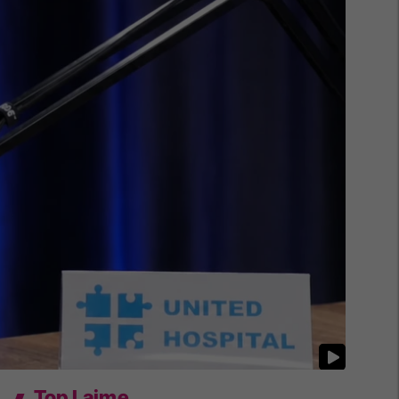
Top Lajme