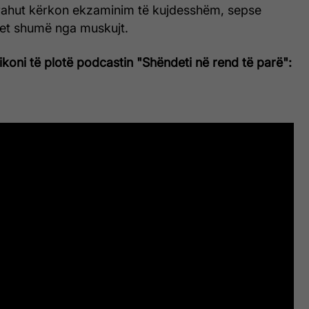
 krahut kërkon ekzaminim të kujdesshëm, sepse
varet shumë nga muskujt.
oni të plotë podcastin "Shëndeti në rend të parë":