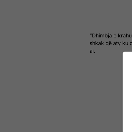
“Dhimbja e krahut
shkak që aty ku
ai.