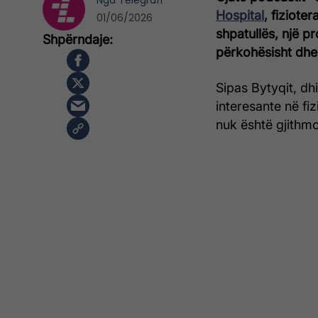
Nga
Telegrafi
Hospital
, fiziote
01/06/2026
shpatullës, një 
përkohësisht dhe 
Sipas Bytyqit, d
interesante në fi
nuk është gjithmon