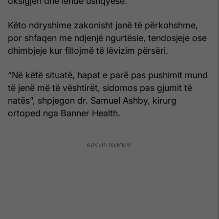
oksigjen dhe lëndë ushqyese.
Këto ndryshime zakonisht janë të përkohshme,
por shfaqen me ndjenjë ngurtësie, tendosjeje ose
dhimbjeje kur fillojmë të lëvizim përsëri.
“Në këtë situatë, hapat e parë pas pushimit mund
të jenë më të vështirët, sidomos pas gjumit të
natës”, shpjegon dr. Samuel Ashby, kirurg
ortoped nga Banner Health.