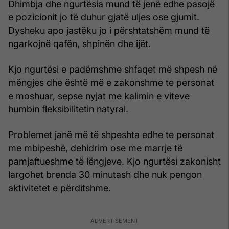
Dhimbja dhe ngurtësia mund të jenë edhe pasojë
e pozicionit jo të duhur gjatë uljes ose gjumit.
Dysheku apo jastëku jo i përshtatshëm mund të
ngarkojnë qafën, shpinën dhe ijët.
Kjo ngurtësi e padëmshme shfaqet më shpesh në
mëngjes dhe është më e zakonshme te personat
e moshuar, sepse nyjat me kalimin e viteve
humbin fleksibilitetin natyral.
Problemet janë më të shpeshta edhe te personat
me mbipeshë, dehidrim ose me marrje të
pamjaftueshme të lëngjeve. Kjo ngurtësi zakonisht
largohet brenda 30 minutash dhe nuk pengon
aktivitetet e përditshme.