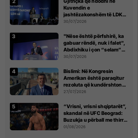
Gjithçka që ndodhi në
Kuvendin e
jashtëzakonshëm të LDK-
së
30/07/2026
"Nëse është përfshirë, ka
gabuar rëndë, nuk i falet",
Abdixhiku i çon “selam”
Përparim Ramës
30/07/2026
Bislimi: Në Kongresin
Amerikan është paraqitur
rezoluta që kundërshton
mbajtjen e Asamblesë
27/07/2026
Parlamentare të OSBE-së
në Beograd
“Vrisni, vrisni shqiptarët”,
skandal në UFC Beograd:
Buzukja u përball me thirrje
anti-shqiptare nga
01/08/2026
tribunat