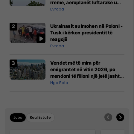
rreme, aeroplanët luftarakë u
ngritën në ajër për të
Evropa
interceptuar fluturaken e Qatar
Airways që po shkonte drejt
Ukrainasit sulmohen në Poloni -
Mançesterit
Tusk i kërkon presidentit të
reagojë
Evropa
Vendet më të mira për
emigrantët në vitin 2026, po
mendoni të filloni një jetë jashtë
vendit?
Nga Bota
Jobs
Real Estate