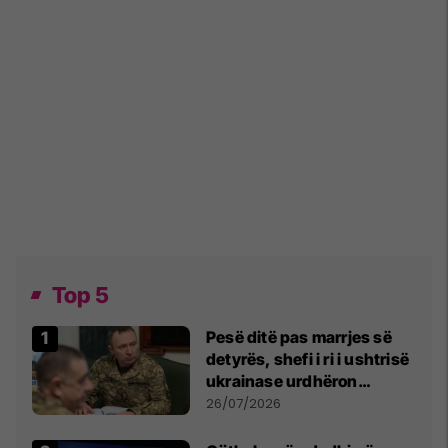
Top 5
Pesë ditë pas marrjes së
detyrës, shefi i ri i ushtrisë
ukrainase urdhëron
kontroll të madh
26/07/2026