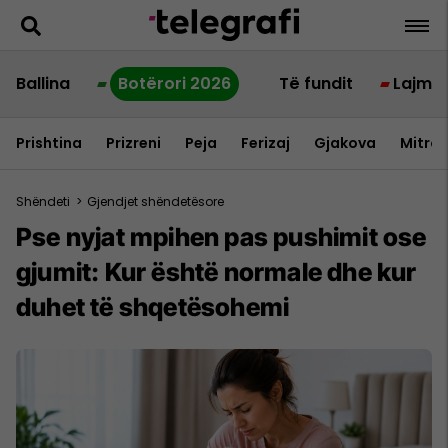
Ballina
Botërori 2026
Të fundit
Lajme
Prishtina
Prizreni
Peja
Ferizaj
Gjakova
Mitrov
Shëndeti
>
Gjendjet shëndetësore
Pse nyjat mpihen pas pushimit ose
gjumit: Kur është normale dhe kur
duhet të shqetësohemi