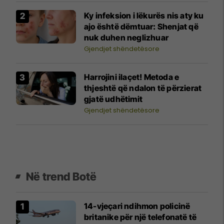
Ky infeksion i lëkurës nis aty ku
ajo është dëmtuar: Shenjat që
nuk duhen neglizhuar
Gjendjet shëndetësore
Harrojini ilaçet! Metoda e
thjeshtë që ndalon të përzierat
gjatë udhëtimit
Gjendjet shëndetësore
Në trend Botë
14-vjeçari ndihmon policinë
britanike për një telefonatë të