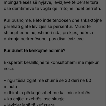
mbingarkesës së nyjave, lëvizjeve të përsëritura
ose dëmtimeve të vogla që irritojnë indet përreth.
Kur pushojmë, këto inde tendosen dhe shkaktojnë
parehati gjatë lëvizjes së përsëritur. Mund të
shfaqet edhe ndjeshmëri ndaj prekjes, ndërsa
dhimbja përkeqësohet pas disa lëvizjeve.
Kur duhet të kërkojmë ndihmë?
Ekspertët këshillojnë të konsultohemi me mjekun
nëse:
• ngurtësia zgjat më shumë se 30 deri në 60
minuta
• dhimbja përkeqësohet me kalimin e kohës
• ka ënjtje, nxehtësi ose skuqje
• lëvizjet janë të kufizuara