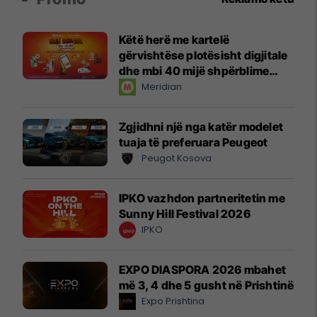
Këtë herë me kartelë
gërvishtëse plotësisht digjitale
dhe mbi 40 mijë shpërblime
instant!
Meridian
Zgjidhni një nga katër modelet
tuaja të preferuara Peugeot
Peugot Kosova
IPKO vazhdon partneritetin me
Sunny Hill Festival 2026
IPKO
EXPO DIASPORA 2026 mbahet
më 3, 4 dhe 5 gusht në Prishtinë
Expo Prishtina