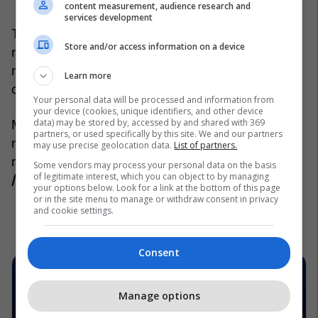
content measurement, audience research and
services development
Te shumica e personave të shëndetshëm,
Store and/or access information on a device
ngurtësia dhe dhimbja janë vetëm reagim ndaj
mungesës së lëvizjes dhe zakonisht largohen pas
Learn more
disa minutash aktivitet.
Your personal data will be processed and information from
your device (cookies, unique identifiers, and other device
data) may be stored by, accessed by and shared with 369
Megjithatë, nëse simptomat përkeqësohen ose
partners, or used specifically by this site. We and our partners
ndikojnë në jetën e përditshme, është e
may use precise geolocation data.
List of partners.
rëndësishme të kërkohet ndihmë profesionale.
Some vendors may process your personal data on the basis
of legitimate interest, which you can object to by managing
/Telegrafi/
your options below. Look for a link at the bottom of this page
or in the site menu to manage or withdraw consent in privacy
and cookie settings.
Consent
Manage options