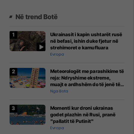
Në trend Botë
Ukrainasit i kapin ushtarët rusë
në befasi, ishin duke fjetur në
strehimoret e kamufluara
Evropa
Meteorologët me parashikime të
reja: Ndryshime ekstreme,
muajt e ardhshëm do të jenë të
pazakontë
Nga Bota
Momenti kur droni ukrainas
godet plazhin në Rusi, pranë
"pallatit të Putinit"
Evropa