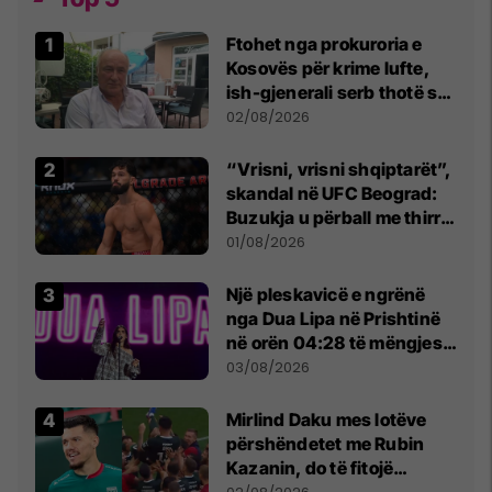
Ftohet nga prokuroria e
Kosovës për krime lufte,
ish-gjenerali serb thotë se
dikush e tradhtoi në
02/08/2026
Beograd
“Vrisni, vrisni shqiptarët”,
skandal në UFC Beograd:
Buzukja u përball me thirrje
anti-shqiptare nga
01/08/2026
tribunat
Një pleskavicë e ngrënë
nga Dua Lipa në Prishtinë
në orën 04:28 të mëngjesit
- dhe bota digjitale serbe
03/08/2026
shpall gjendjen e luftës
Mirlind Daku mes lotëve
përshëndetet me Rubin
Kazanin, do të fitojë
miliona te Spartak Moska