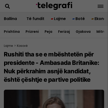
Ballina
Të fundit
Lajme
Botë
Ekono
Prishtina
Prizreni
Peja
Ferizaj
Gjakova
Mitrov
Lajme
>
Kosovë
Rushiti tha se e mbështetën për
presidente - Ambasada Britanike:
Nuk përkrahim asnjë kandidat,
është çështje e partive politike