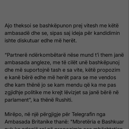
Ajo theksoi se bashkëpunon prej vitesh me këtë
ambasadë dhe se, sipas saj ideja për kandidimin
ishte diskutuar edhe më herët.
“Partnerë ndërkombëtarë nëse mund t’i them janë
ambasada angleze, me të cilët unë bashkëpunoj
dhe më suportojnë tash e sa vite, këtë propozim
e kanë bërë edhe më herët para se me vendos
dhe kam thënë jo se kam mendu që ka me pas
zgjidhje politike me krejt lëvizjet sa janë bërë në
parlament”, ka thënë Rushiti.
Mirëpo, në një përgjigje për Telegrafin nga
Ambasada Britanike thanë: "Mbretëria e Bashkuar