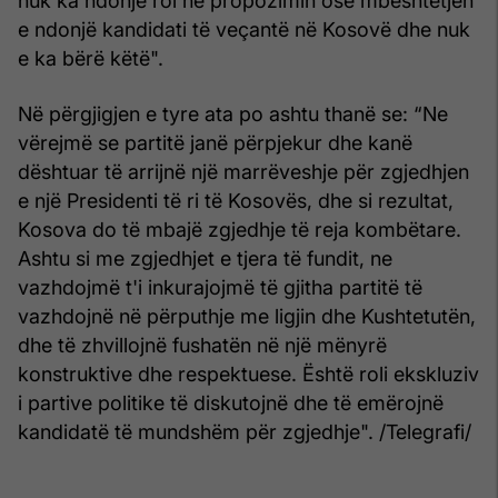
nuk ka ndonjë rol në propozimin ose mbështetjen
e ndonjë kandidati të veçantë në Kosovë dhe nuk
e ka bërë këtë".
Në përgjigjen e tyre ata po ashtu thanë se: “Ne
vërejmë se partitë janë përpjekur dhe kanë
dështuar të arrijnë një marrëveshje për zgjedhjen
e një Presidenti të ri të Kosovës, dhe si rezultat,
Kosova do të mbajë zgjedhje të reja kombëtare.
Ashtu si me zgjedhjet e tjera të fundit, ne
vazhdojmë t'i inkurajojmë të gjitha partitë të
vazhdojnë në përputhje me ligjin dhe Kushtetutën,
dhe të zhvillojnë fushatën në një mënyrë
konstruktive dhe respektuese. Është roli ekskluziv
i partive politike të diskutojnë dhe të emërojnë
kandidatë të mundshëm për zgjedhje". /Telegrafi/