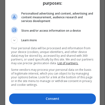
purposes:
Personalised advertising and content, advertising and
content measurement, audience research and
services development
Store and/or access information on a device
Learn more
Your personal data will be processed and information from
your device (cookies, unique identifiers, and other device
data) may be stored by, accessed by and shared with 369
partners, or used specifically by this site. We and our partners
may use precise geolocation data.
List of partners.
Ambasada Britanike Në Kosovë
Pergenjeshtrim
Some vendors may process your personal data on the basis
Presidente
Albin Kurti
Lvv
Feride Rushiti
of legitimate interest, which you can object to by managing
your options below. Look for a link at the bottom of this page
or in the site menu to manage or withdraw consent in privacy
and cookie settings.
Consent