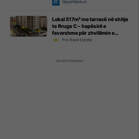
GjejeMjekun
Lokal 517m² me tarracë në shitje
te Rruga C – hapësirë e
favorshme për zhvillimin e
biznesit #15796
Pro Real Estate