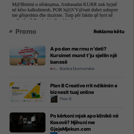
Promo
Reklamo këtu
A po don me rrnu n’deti?
Kursimet mund t’ju sjellin një
banesë
Banka Ekonomike
Plan B Creative rrit ndikimin e
biznesit tuaj online
Plan B
Po kërkoni mjek apo klinikë në
Kosovë? Njihuni me
GjejeMjekun.com