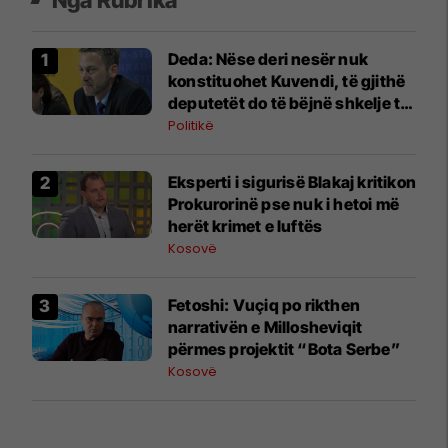
Deda: Nëse deri nesër nuk
konstituohet Kuvendi, të gjithë
deputetët do të bëjnë shkelje të
rëndë kushtetuese
Politikë
Eksperti i sigurisë Blakaj kritikon
Prokurorinë pse nuk i hetoi më
herët krimet e luftës
Kosovë
Fetoshi: Vuçiq po rikthen
narrativën e Millosheviqit
përmes projektit “Bota Serbe”
Kosovë