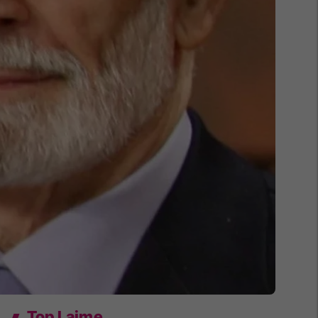
Top Lajme