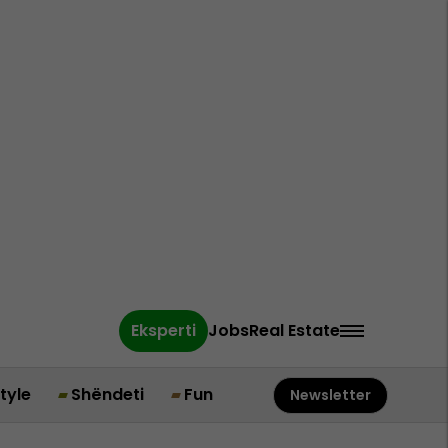
Eksperti
Jobs
Real Estate
style
Shëndeti
Fun
Newsletter