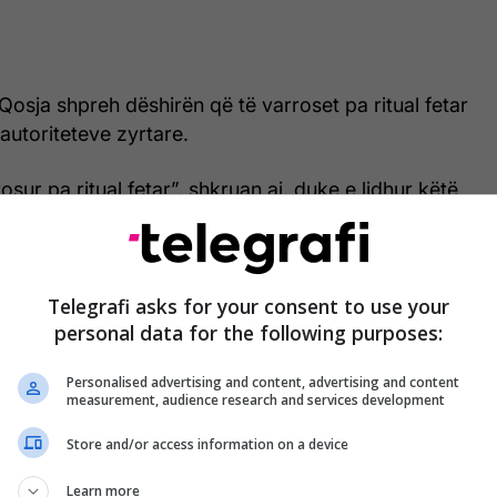
Qosja shpreh dëshirën që të varroset pa ritual fetar
autoriteteve zyrtare.
osur pa ritual fetar”, shkruan ai, duke e lidhur këtë
në mendimin shkencor, ngritjen shpirtërore dhe
ror.
on që varrimi të bëhet vetëm nga familjarët dhe në
Telegrafi asks for your consent to use your
personal data for the following purposes:
, pa fjalime, pa media e pa lule, pranë varrit të
tij, Shpresës.
Personalised advertising and content, advertising and content
measurement, audience research and services development
 ta bëjnë vetëm familjarët e mi… pa fjalime, pa
thuhet në amanet.
Store and/or access information on a device
Learn more