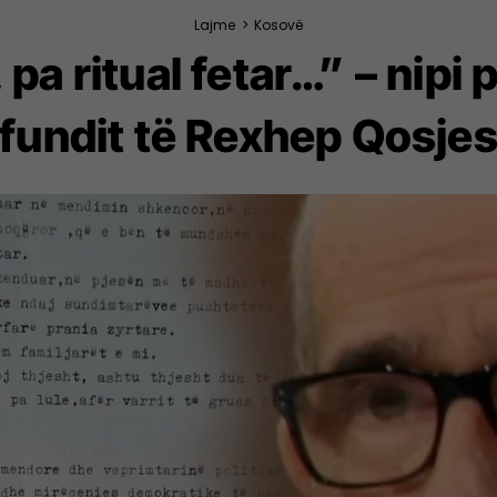
Lajme
>
Kosovë
, pa ritual fetar…” – nip
fundit të Rexhep Qosje