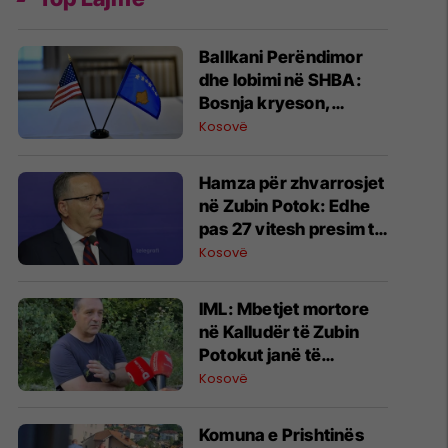
Ballkani Perëndimor
dhe lobimi në SHBA:
Bosnja kryeson,
Kosova e Mali i Zi pa
Kosovë
kontrata aktive
Hamza për zhvarrosjet
në Zubin Potok: Edhe
pas 27 vitesh presim të
vërtetën për të
Kosovë
zhdukurit
IML: Mbetjet mortore
në Kalludër të Zubin
Potokut janë të
njerëzve, puna do të
Kosovë
vazhdojë
Komuna e Prishtinës