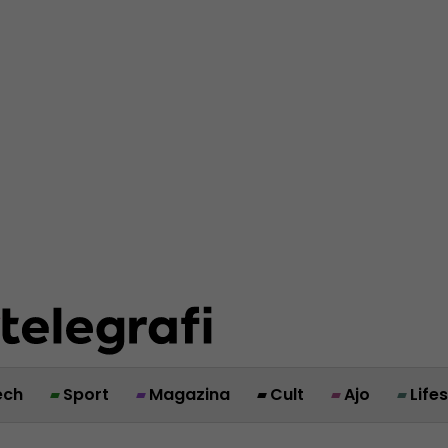
ech
Sport
Magazina
Cult
Ajo
Life