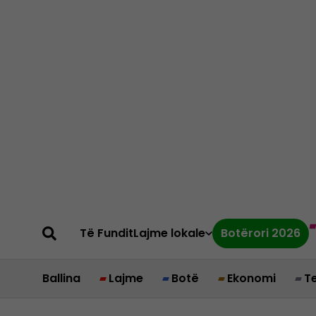
Të Fundit
Lajme lokale
Botërori 2026
Ballina
Lajme
Botë
Ekonomi
T