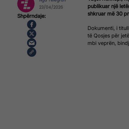
Nga
Telegrafi
publikuar një letë
23/04/2026
shkruar më 30 pri
Dokumenti, i titul
të Qosjes për jetë
mbi veprën, bindj