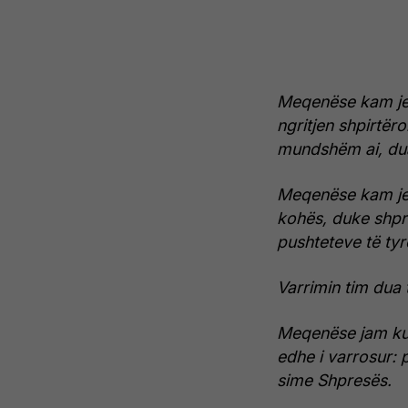
Meqenëse kam je
ngritjen shpirtër
mundshëm ai, dua 
Meqenëse kam je
kohës, duke shpr
pushteteve të tyr
Varrimin tim dua 
Meqenëse jam kujd
edhe i varrosur: p
sime Shpresës.