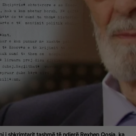
ipi i shkrimtarit tashmë të ndjerë Rexhep Qosja, ka