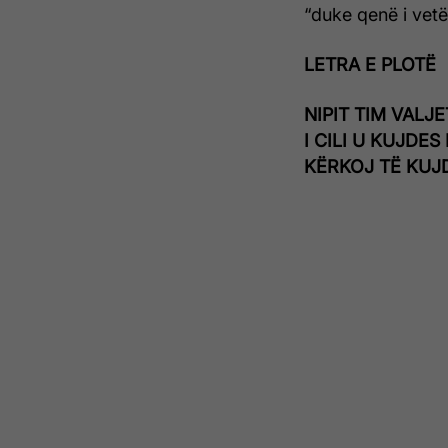
“duke qenë i vet
LETRA E PLOTË
NIPIT TIM VALJE
I CILI U KUJDES
KËRKOJ TË KUJ