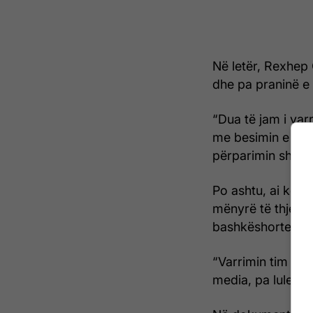
Në letër, Rexhep 
dhe pa praninë e 
“Dua të jam i varr
me besimin e tij 
përparimin shoqë
Po ashtu, ai kërk
mënyrë të thjeshtë
bashkëshortes së 
“Varrimin tim dua
media, pa lule”, 