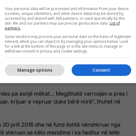
 e paraqet jetën e tij si të kushtuar lirisë,
rëqenies demokratike të shqiptarëve, duke shkruar
Your personal data will be processed and information from your device
(cookies, unique identifiers, and other device data) may be stored by,
ur borxh as Shqipërisë shtetërore e as Kosovës.
accessed by and shared with 369 partners, or used specifically by this
site. We and our partners may use precise geolocation data.
List of
partners.
ova më ka mbetur borxh mua – këtë do të mund ta
Some vendors may process your personal data on the basis of legitimate
 e ardhshëm”, shkruan ai.
interest, which you can object to by managing your options below. Look
for a link at the bottom of this page or in the site menu to manage or
withdraw consent in privacy and cookie settings.
lëse të letrës, Qosja bën edhe një reflektim
pranuar se mund të ketë pasur gjykime të ashpra në
Manage options
Consent
e, por shprehet i bindur se ka jetuar, krijuar dhe
ë mirë.
des pa asnjë mëkat… Megjithatë varrosjen e pres i
uar, krijuar e vepruar duke bërë mirë”, thuhet në
 30 prill 2016 dhe në fund është nënshkruar nga
ili shkruan se këto mendime i ka hedhur në letër