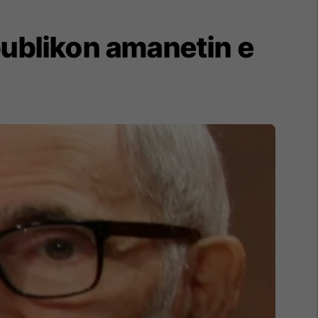
i publikon amanetin e
s