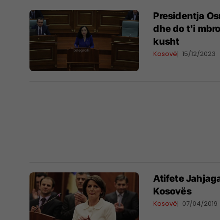
Presidentja O
dhe do t'i mbr
kusht
Kosovë
15/12/2023
Atifete Jahjag
Kosovës
Kosovë
07/04/2019