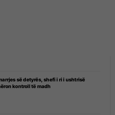
arrjes së detyrës, shefi i ri i ushtrisë
ëron kontroll të madh