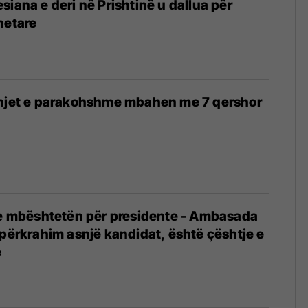
siana e deri në Prishtinë u dallua për
hetare
dhjet e parakohshme mbahen me 7 qershor
6
 e mbështetën për presidente - Ambasada
 përkrahim asnjë kandidat, është çështje e
e
6