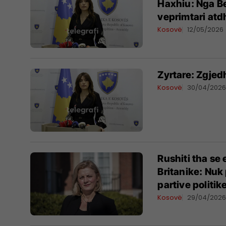
Haxhiu: Nga Be
veprimtari atd
Kosovë
12/05/2026
Zyrtare: Zgje
Kosovë
30/04/202
Rushiti tha se
Britanike: Nuk
partive politik
Kosovë
29/04/202