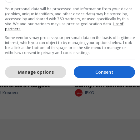
Your personal data will be processed and information from your device
(cookies, unique identifiers, and other device data) may be stored by,
accessed by and shared with 369 partners, or used specifically by this
site. We and our partners may use precise geolocation data.
List of
partners.
Some vendors may process your personal data on the basis of legitimate
interest, which you can object to by managing your options below. Look
for a link at the bottom of this page or in the site menu to manage or
withdraw consent in privacy and cookie settings.
Manage options
Consent
 një nga katër modelet
IPKO vazhdon partnerit
 preferuara Peugeot
Sunny Hill Festival 2026
t Kosova
IPKO