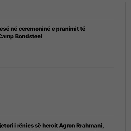
esë në ceremoninë e pranimit të
Camp Bondsteel
etori i rënies së heroit Agron Rrahmani,