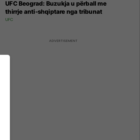
UFC Beograd: Buzukja u përball me
thirrje anti-shqiptare nga tribunat
UFC