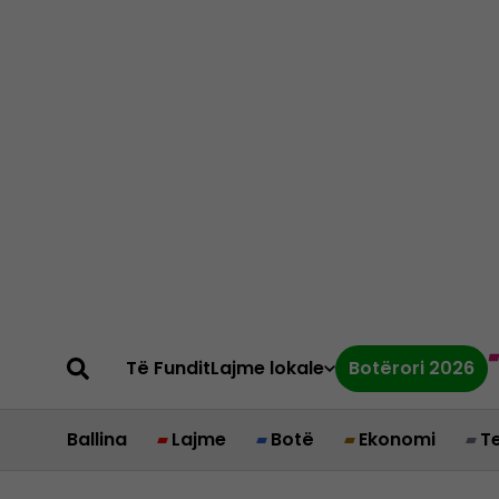
Të Fundit
Lajme lokale
Botërori 2026
Ballina
Lajme
Botë
Ekonomi
T