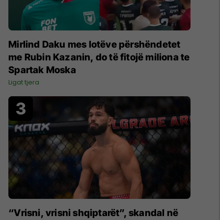
Mirlind Daku mes lotëve përshëndetet
me Rubin Kazanin, do të fitojë miliona te
Spartak Moska
Ligat tjera
“Vrisni, vrisni shqiptarët”, skandal në