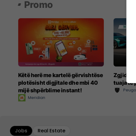
Promo
Këtë herë me kartelë gërvishtëse
Zgjidhni
plotësisht digjitale dhe mbi 40
tuaja të
mijë shpërblime instant!
Peugo
Meridian
Jobs
Real Estate