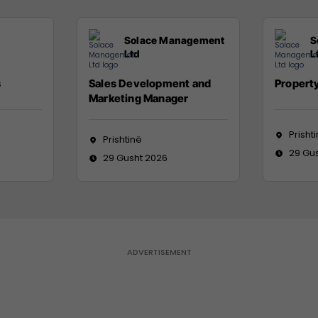
Solace Management
S
Ltd
L
s
Sales Development and
Propert
Marketing Manager
Prisht
Prishtinë
29 Gu
29 Gusht 2026