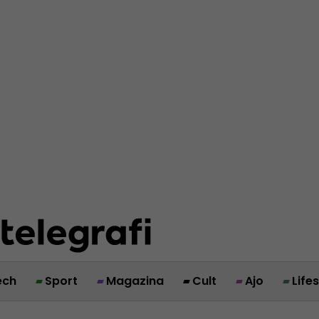
ech
Sport
Magazina
Cult
Ajo
Life