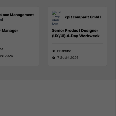
olace Management
cpit comparit GmbH
td
y Manager
Senior Product Designer
(UX/UI) 4-Day Workweek
inë
Prishtinë
sht 2026
7 Gusht 2026