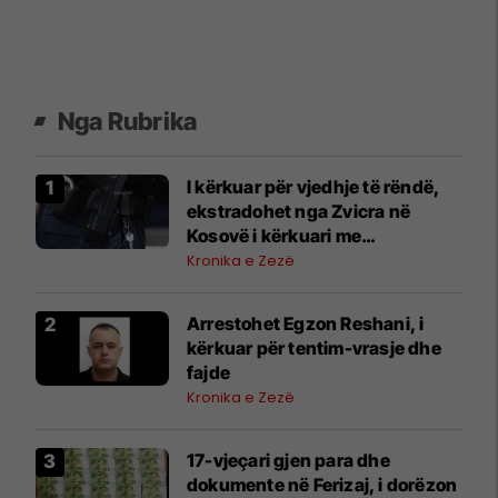
Nga Rubrika
I kërkuar për vjedhje të rëndë,
ekstradohet nga Zvicra në
Kosovë i kërkuari me
letërreshtim ndërkombëtar
Kronika e Zezë
Arrestohet Egzon Reshani, i
kërkuar për tentim-vrasje dhe
fajde
Kronika e Zezë
17-vjeçari gjen para dhe
dokumente në Ferizaj, i dorëzon