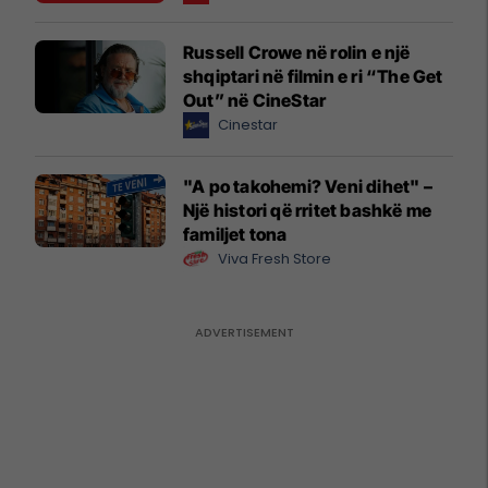
Russell Crowe në rolin e një
shqiptari në filmin e ri “The Get
Out” në CineStar
Cinestar
"A po takohemi? Veni dihet" –
Një histori që rritet bashkë me
familjet tona
Viva Fresh Store