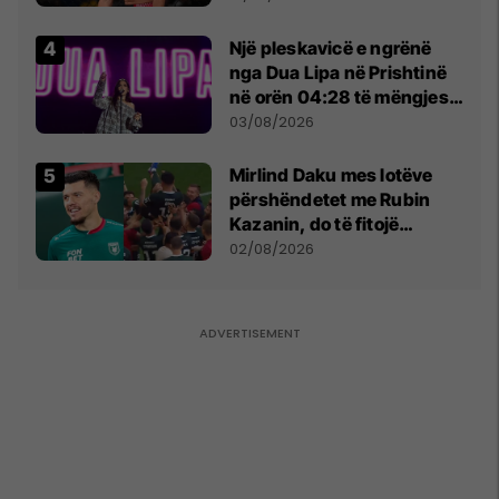
tribunat
Një pleskavicë e ngrënë
nga Dua Lipa në Prishtinë
në orën 04:28 të mëngjesit
- dhe bota digjitale serbe
03/08/2026
shpall gjendjen e luftës
Mirlind Daku mes lotëve
përshëndetet me Rubin
Kazanin, do të fitojë
miliona te Spartak Moska
02/08/2026