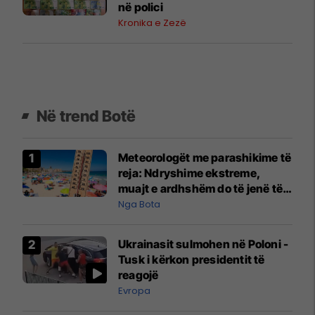
në polici
Kronika e Zezë
Në trend Botë
Meteorologët me parashikime të
reja: Ndryshime ekstreme,
muajt e ardhshëm do të jenë të
pazakontë
Nga Bota
Ukrainasit sulmohen në Poloni -
Tusk i kërkon presidentit të
reagojë
Evropa