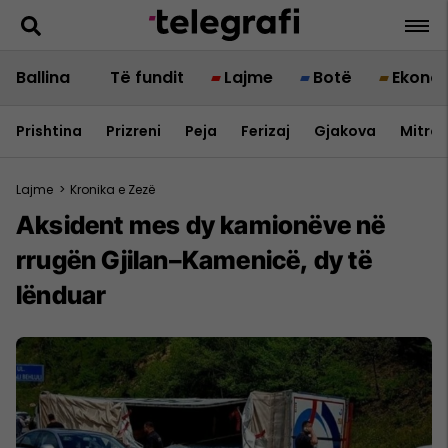
Ballina
Të fundit
Lajme
Botë
Ekono
Prishtina
Prizreni
Peja
Ferizaj
Gjakova
Mitrov
Lajme
>
Kronika e Zezë
Aksident mes dy kamionëve në
rrugën Gjilan–Kamenicë, dy të
lënduar