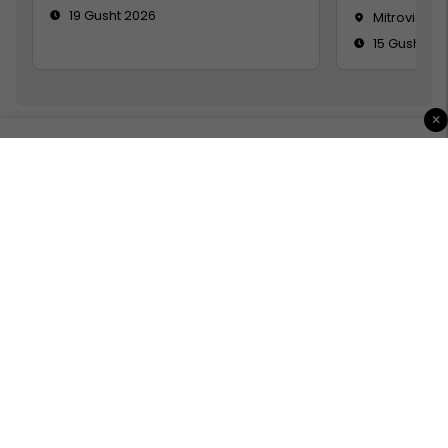
19 Gusht 2026
Mitrovicë
15 Gusht 20
×