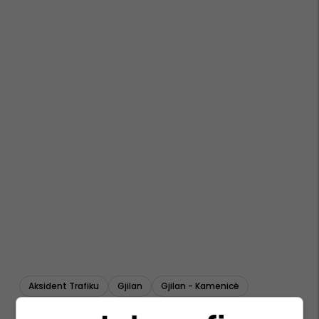
Aksident Trafiku
Gjilan
Gjilan - Kamenicë
Policia E Kosovës