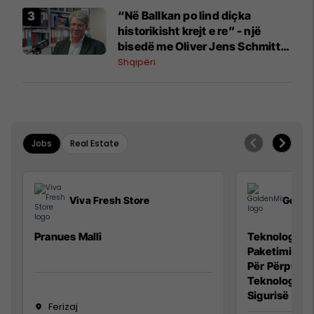
“Në Ballkan po lind diçka
historikisht krejt e re” - një
bisedë me Oliver Jens Schmitt
mbi protestat në Shqipëri dhe të
Shqipëri
kaluarën e rajonit
Jobs
Real Estate
Viva Fresh Store
Golde
Pranues Malli
Teknolog/e p
Paketimin e 
Për Përpunim
Teknolog/e 
Sigurisë së 
Ferizaj