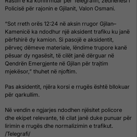
Rastin e ka konfirmuar për Telegrafin, zëdhënësi i
Policisë për rajonin e Gjilanit, Valon Osmani.
“Sot rreth orës 12:24 në aksin rrugor Gjilan–
Kamenicë ka ndodhur një aksident trafiku ku janë
përfshirë dy kamion. Si pasojë e aksidentit,
përveç dëmeve materiale, lëndime trupore kanë
pësuar dy ngasësit, të cilët janë dërguar në
Qendrën Emergjente në Gjilan për trajtim
mjekësor,” thuhet në njoftim.
Pas aksidentit, njëra korsi e rrugës është bllokuar
për qarkullim.
Në vendin e ngjarjes ndodhen njësitet policore
dhe ekipet relevante, të cilat janë duke punuar për
lirimin e rrugës dhe normalizimin e trafikut.
/Telegrafi/