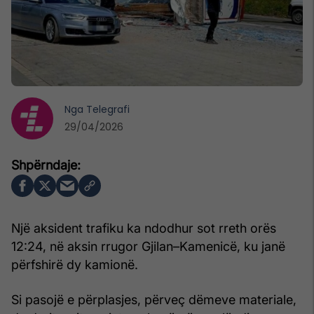
Nga
Telegrafi
29/04/2026
Një aksident trafiku ka ndodhur sot rreth orës
12:24, në aksin rrugor Gjilan–Kamenicë, ku janë
përfshirë dy kamionë.
Si pasojë e përplasjes, përveç dëmeve materiale,