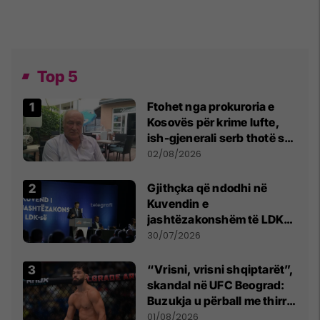
Top 5
Ftohet nga prokuroria e
Kosovës për krime lufte,
ish-gjenerali serb thotë se
dikush e tradhtoi në
02/08/2026
Beograd
Gjithçka që ndodhi në
Kuvendin e
jashtëzakonshëm të LDK-
së
30/07/2026
“Vrisni, vrisni shqiptarët”,
skandal në UFC Beograd:
Buzukja u përball me thirrje
anti-shqiptare nga
01/08/2026