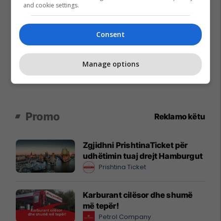
and cookie settings.
Consent
Manage options
Promo
Reklamo këtu
Zgjidhni PrishtinaTicket për
udhëtimin tuaj drejt Hamburgut
Prishtina Ticket
Karburant cilësor dhe shumë
më tepër!
Petrol Company