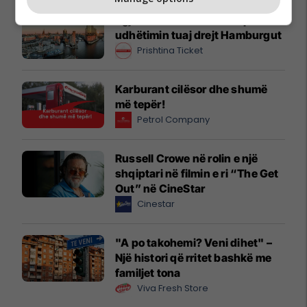
Zgjidhni PrishtinaTicket për
udhëtimin tuaj drejt Hamburgut
Prishtina Ticket
Karburant cilësor dhe shumë
më tepër!
Petrol Company
Russell Crowe në rolin e një
shqiptari në filmin e ri “The Get
Out” në CineStar
Cinestar
"A po takohemi? Veni dihet" –
Një histori që rritet bashkë me
familjet tona
Viva Fresh Store