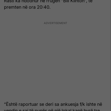
Rasti ka ndodhur në rrugën “Bill Klinton”, të
premten në ora 20:40.
“Është raportuar se deri sa ankuesja f/k ishte në
vendin e saj të punës në një lokal kanë hyrë tre