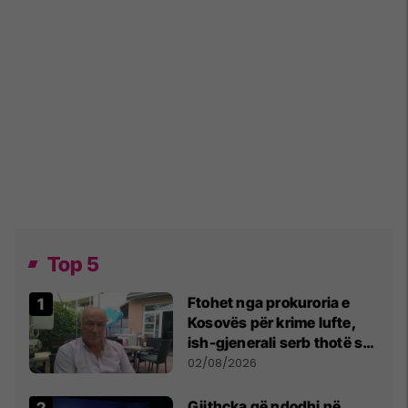
Top 5
Ftohet nga prokuroria e
Kosovës për krime lufte,
ish-gjenerali serb thotë se
dikush e tradhtoi në
02/08/2026
Beograd
Gjithçka që ndodhi në