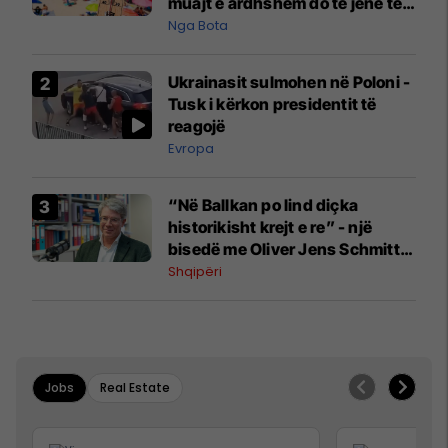
muajt e ardhshëm do të jenë të
pazakontë
Nga Bota
Ukrainasit sulmohen në Poloni -
Tusk i kërkon presidentit të
reagojë
Evropa
“Në Ballkan po lind diçka
historikisht krejt e re” - një
bisedë me Oliver Jens Schmitt
mbi protestat në Shqipëri dhe të
Shqipëri
kaluarën e rajonit
Jobs
Real Estate