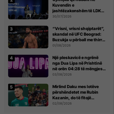
Kuvendin e
jashtëzakonshëm të LDK-
së
30/07/2026
“Vrisni, vrisni shqiptarët”,
skandal në UFC Beograd:
Buzukja u përball me thirrje
anti-shqiptare nga
01/08/2026
tribunat
Një pleskavicë e ngrënë
nga Dua Lipa në Prishtinë
në orën 04:28 të mëngjesit
- dhe bota digjitale serbe
03/08/2026
shpall gjendjen e luftës
Mirlind Daku mes lotëve
përshëndetet me Rubin
Kazanin, do të fitojë
miliona te Spartak Moska
02/08/2026