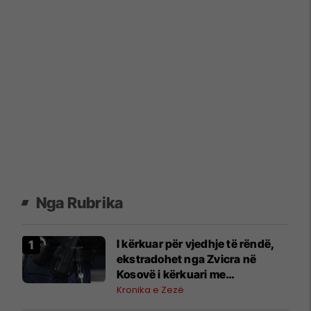
Nga Rubrika
I kërkuar për vjedhje të rëndë,
ekstradohet nga Zvicra në
Kosovë i kërkuari me
letërreshtim ndërkombëtar
Kronika e Zezë