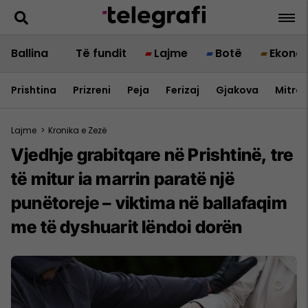
Ballina
Të fundit
Lajme
Botë
Ekono
Prishtina
Prizreni
Peja
Ferizaj
Gjakova
Mitrov
Lajme
>
Kronika e Zezë
Vjedhje grabitqare në Prishtinë, tre
të mitur ia marrin paratë një
punëtoreje – viktima në ballafaqim
me të dyshuarit lëndoi dorën