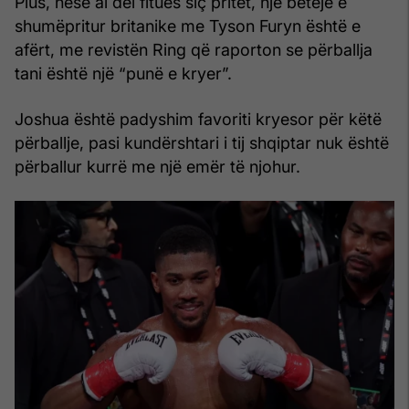
Plus, nëse ai del fitues siç pritet, një betejë e
shumëpritur britanike me Tyson Furyn është e
afërt, me revistën Ring që raporton se përballja
tani është një “punë e kryer”.
Joshua është padyshim favoriti kryesor për këtë
përballje, pasi kundërshtari i tij shqiptar nuk është
përballur kurrë me një emër të njohur.