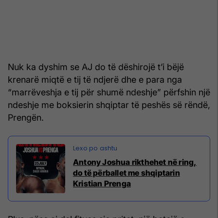
Nuk ka dyshim se AJ do të dëshirojë t’i bëjë
krenarë miqtë e tij të ndjerë dhe e para nga
“marrëveshja e tij për shumë ndeshje” përfshin një
ndeshje me boksierin shqiptar të peshës së rëndë,
Prengën.
Antony Joshua rikthehet në ring,
do të përballet me shqiptarin
Kristian Prenga