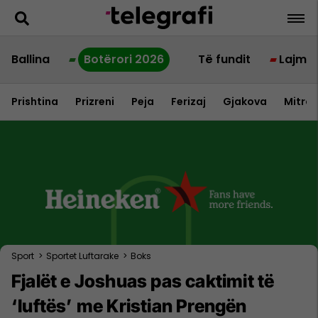
Ballina
Botërori 2026
Të fundit
Lajme
Prishtina
Prizreni
Peja
Ferizaj
Gjakova
Mitrov
Sport
>
Sportet Luftarake
>
Boks
Fjalët e Joshuas pas caktimit të
‘luftës’ me Kristian Prengën