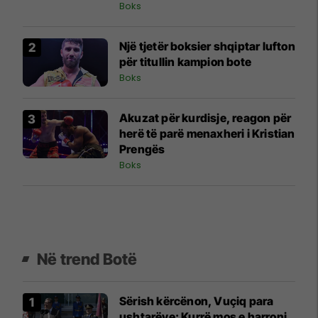
Boks
Një tjetër boksier shqiptar lufton
për titullin kampion bote
Boks
Akuzat për kurdisje, reagon për
herë të parë menaxheri i Kristian
Prengës
Boks
Në trend Botë
Sërish kërcënon, Vuçiq para
ushtarëve: Kurrë mos e harroni,