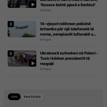
'Kosova është pjesë e Serbisë'
Serbia
14-vjeçari ndihmon policinë
britanike për një telefonatë të
rreme, aeroplanët luftarakë u
ngritën në ajër për të
Evropa
interceptuar fluturaken e Qatar
Airways që po shkonte drejt
Ukrainasit sulmohen në Poloni -
Mançesterit
Tusk i kërkon presidentit të
reagojë
Evropa
Jobs
Real Estate