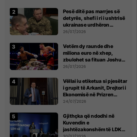
Pesë ditë pas marrjes së
detyrës, shefi i ri i ushtrisë
ukrainase urdhëron
kontroll të madh
26/07/2026
Vetëm dy raunde dhe
miliona euro në xhep,
zbulohet sa fituan Joshua
e Prenga
26/07/2026
Vëllai iu etiketua si pjesëtar
i grupit të Arkanit, Drejtori i
Ekonomisë në Prizren
mohon pretendimet
24/07/2026
Gjithçka që ndodhi në
Kuvendin e
jashtëzakonshëm të LDK-
së
30/07/2026