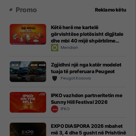
Promo
Reklamo këtu
Këtë herë me kartelë
gërvishtëse plotësisht digjitale
dhe mbi 40 mijë shpërblime
instant!
Meridian
Zgjidhni një nga katër modelet
tuaja të preferuara Peugeot
Peugot Kosova
IPKO vazhdon partneritetin me
Sunny Hill Festival 2026
IPKO
EXPO DIASPORA 2026 mbahet
më 3, 4 dhe 5 gusht në Prishtinë