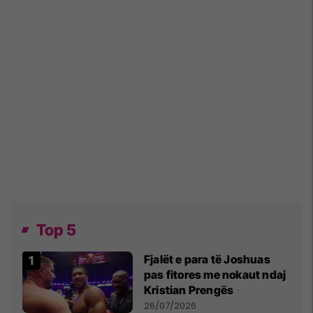
Top 5
Fjalët e para të Joshuas
pas fitores me nokaut ndaj
Kristian Prengës
26/07/2026