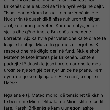
Brikenës dhe e akuzoi se “i ka hyrë vetja në qejf”.
“Isha i pari që kam besuar te marrëdhënia jote.
Nuk arrin të duash dikë nëse nuk uron të njëjtat
arritje që uron për veten. Kam përshtypjen që
sjellja dhe qëndrimet e Brikenës kanë qenë
korrekte. Ajo ka hyrë për veten dhe ka të drejtë të
luajë e të fitojë. Mos u trego mosmirënjohës. Ki
respekt dhe më dëgjo deri në fund. Nuk e shoh
Mateon të ketë interes për Brikenën. Është e
padrejtë të duash të jesh i preferuar dhe të mos
urosh të njëjtën gjë për njeriun që ke pranë. Kam
dyshime që ke ndjenja për Brikenën”, u shpreh
Hajdari.
Nga ana e tij, Mateo mohoi që tensionet të kishin
të bënin me Mirin. “Situata me Mirin ishte e fundit
fare. Karshi Brikenës e kam ulur egon jashtë