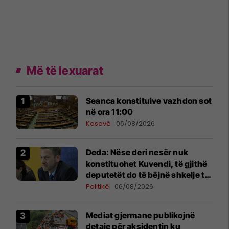
Më të lexuarat
Seanca konstituive vazhdon sot
në ora 11:00
Kosovë
06/08/2026
Deda: Nëse deri nesër nuk
konstituohet Kuvendi, të gjithë
deputetët do të bëjnë shkelje të
rëndë kushtetuese
Politikë
06/08/2026
Mediat gjermane publikojnë
detaje për aksidentin ku