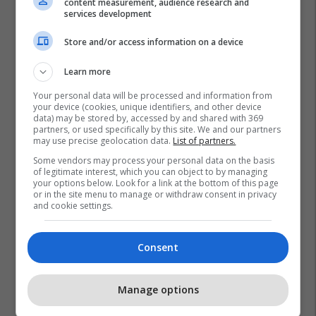
content measurement, audience research and
services development
Mësoni kujdesin shëndetësor
përmes përvojës praktike me
Store and/or access information on a device
EduCare
Edu Care
Learn more
Your personal data will be processed and information from
your device (cookies, unique identifiers, and other device
data) may be stored by, accessed by and shared with 369
partners, or used specifically by this site. We and our partners
may use precise geolocation data.
List of partners.
Some vendors may process your personal data on the basis
of legitimate interest, which you can object to by managing
your options below. Look for a link at the bottom of this page
or in the site menu to manage or withdraw consent in privacy
and cookie settings.
Consent
Manage options