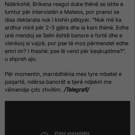
Ndërkohë, Brikena reagoi duke thënë se ishte e
lumtur për intervistën e Mateos, por pranoi se
disa deklarata nuk i kishin pëlqyer. “Nuk më ka
ardhur mirë për 2-3 gjëra dhe ia kam thënë. Edhe
unë mendoj se Selin është banore e fortë dhe e
vlerësoj si vajzë, por pse të mos përmendet edhe
emri im? I thashë: pse lë vend për keqkuptime?”,
u shpreh ajo.
Për momentin, marrëdhënia mes tyre mbetet e
paqartë, ndërsa banorët e tjerë ndjekin me
vëmendje çdo zhvillim.
/Telegrafi/