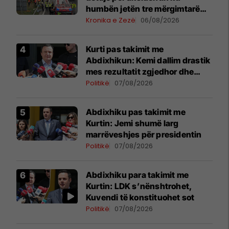
humbën jetën tre mërgimtarë
nga Komogllava e Ferizajt
Kronika e Zezë
06/08/2026
Kurti pas takimit me
Abdixhikun: Kemi dallim drastik
mes rezultatit zgjedhor dhe
kërkesave të LDK-së
Politikë
07/08/2026
Abdixhiku pas takimit me
Kurtin: Jemi shumë larg
marrëveshjes për presidentin
Politikë
07/08/2026
Abdixhiku para takimit me
Kurtin: LDK s’nënshtrohet,
Kuvendi të konstituohet sot
Politikë
07/08/2026