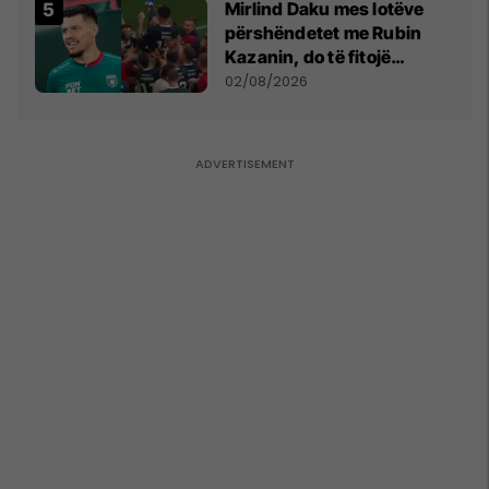
Mirlind Daku mes lotëve
përshëndetet me Rubin
Kazanin, do të fitojë
miliona te Spartak Moska
02/08/2026