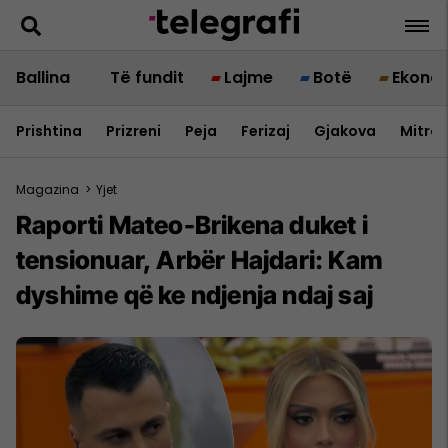
Ballina
Të fundit
Lajme
Botë
Ekono
Prishtina
Prizreni
Peja
Ferizaj
Gjakova
Mitrov
Magazina
>
Yjet
Raporti Mateo-Brikena duket i
tensionuar, Arbër Hajdari: Kam
dyshime që ke ndjenja ndaj saj