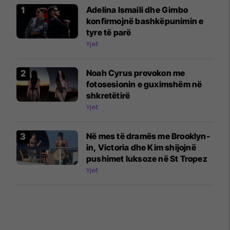
Adelina Ismaili dhe Gimbo
konfirmojnë bashkëpunimin e
tyre të parë
Yjet
Noah Cyrus provokon me
fotosesionin e guximshëm në
shkretëtirë
Yjet
Në mes të dramës me Brooklyn-
in, Victoria dhe Kim shijojnë
pushimet luksoze në St Tropez
Yjet