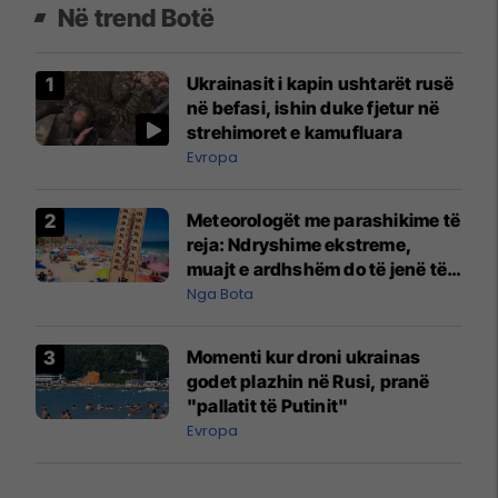
Në trend Botë
Ukrainasit i kapin ushtarët rusë
në befasi, ishin duke fjetur në
strehimoret e kamufluara
Evropa
Meteorologët me parashikime të
reja: Ndryshime ekstreme,
muajt e ardhshëm do të jenë të
pazakontë
Nga Bota
Momenti kur droni ukrainas
godet plazhin në Rusi, pranë
"pallatit të Putinit"
Evropa