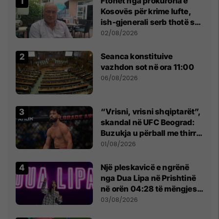
Ftohet nga prokuroria e
Kosovës për krime lufte,
ish-gjenerali serb thotë se
dikush e tradhtoi në
02/08/2026
Beograd
Seanca konstituive
vazhdon sot në ora 11:00
06/08/2026
“Vrisni, vrisni shqiptarët”,
skandal në UFC Beograd:
Buzukja u përball me thirrje
anti-shqiptare nga
01/08/2026
tribunat
Një pleskavicë e ngrënë
nga Dua Lipa në Prishtinë
në orën 04:28 të mëngjesit
- dhe bota digjitale serbe
03/08/2026
shpall gjendjen e luftës