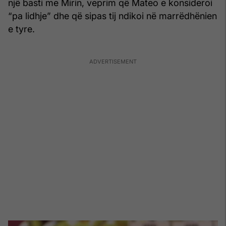
një basti me Mirin, veprim që Mateo e konsideroi
“pa lidhje” dhe që sipas tij ndikoi në marrëdhënien
e tyre.