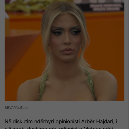
BBVA/YouTube
Në diskutim ndërhyri opinionisti Arbër Hajdari, i
cili hodhi dyshime mbi ndjenjat e Mateos ndaj