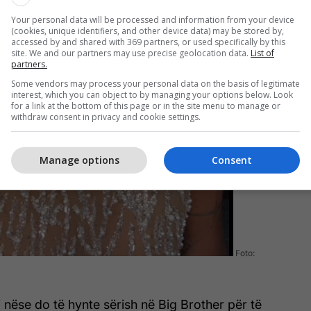
Your personal data will be processed and information from your device
(cookies, unique identifiers, and other device data) may be stored by,
accessed by and shared with 369 partners, or used specifically by this
site. We and our partners may use precise geolocation data.
List of
partners.
Some vendors may process your personal data on the basis of legitimate
interest, which you can object to by managing your options below. Look
for a link at the bottom of this page or in the site menu to manage or
withdraw consent in privacy and cookie settings.
Manage options
Consent
Foto:
i nëse do të hynte sërish në Big Brother për të