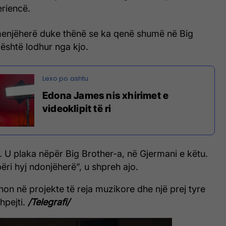
eriencë.
enjëherë duke thënë se ka qenë shumë në Big
është lodhur nga kjo.
Edona James nis xhirimet e
videoklipit të ri
. U plaka nëpër Big Brother-a, në Gjermani e këtu.
ri hyj ndonjëherë”, u shpreh ajo.
on në projekte të reja muzikore dhe një prej tyre
hpejti.
/Telegrafi/