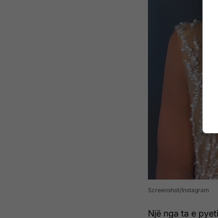
Screenshot/Instagram
Një nga ta e pyet