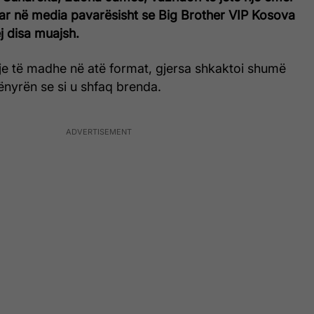
r në media pavarësisht se Big Brother VIP Kosova
j disa muajsh.
e të madhe në atë format, gjersa shkaktoi shumë
nyrën se si u shfaq brenda.