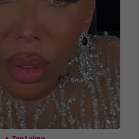
Top Lajme