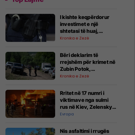
I kishte keqpërdorur
investimet e një
shtetasi të huaj,
arrestohet i dyshuari
Kronika e Zezë
në Prishtinë
​Bëri deklarim të
rrejshëm për krimet në
Zubin Potok,
“dëshmitari” nga
Kronika e Zezë
Zupçi ndalet 48 orë
Rritet në 17 numri i
viktimave nga sulmi
rus në Kiev, Zelensky
kërkon më shumë
Evropa
mbrojtje ajrore
Nis asfaltimi i rrugës