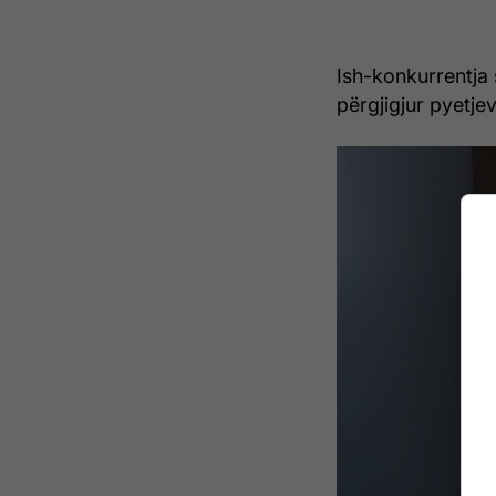
Ish-konkurrentja 
përgjigjur pyetje