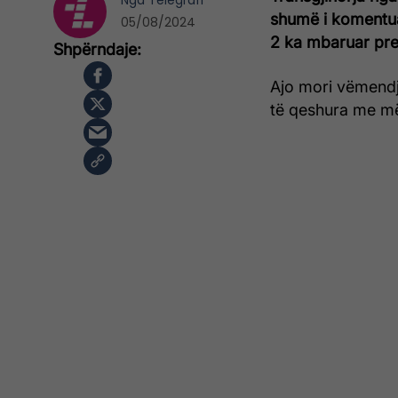
Nga
Telegrafi
shumë i komentua
05/08/2024
2 ka mbaruar pre
Ajo mori vëmendj
të qeshura me më