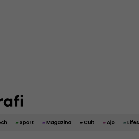
ech
Sport
Magazina
Cult
Ajo
Life