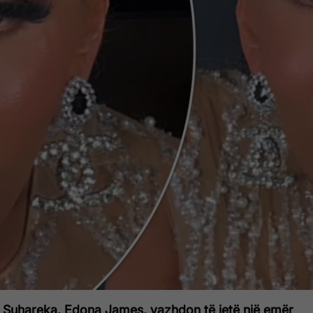
a Suhareka, Edona James, vazhdon të jetë një emër