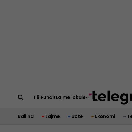
Të Fundit
Lajme lokale
Ballina
Lajme
Botë
Ekonomi
T