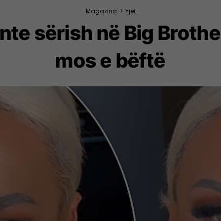
Magazina
>
Yjet
nte sërish në Big Broth
mos e bëftë