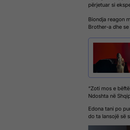
përjetuar si eksp
Biondja reagon m
Brother-a dhe se 
“Zoti mos e bëftë
Ndoshta në Shqipë
Edona tani po pun
do ta lansojë së s