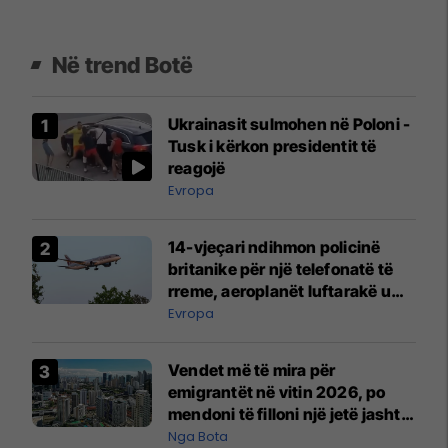
Në trend Botë
Ukrainasit sulmohen në Poloni -
Tusk i kërkon presidentit të
reagojë
Evropa
14-vjeçari ndihmon policinë
britanike për një telefonatë të
rreme, aeroplanët luftarakë u
ngritën në ajër për të
Evropa
interceptuar fluturaken e Qatar
Airways që po shkonte drejt
Vendet më të mira për
Mançesterit
emigrantët në vitin 2026, po
mendoni të filloni një jetë jashtë
vendit?
Nga Bota