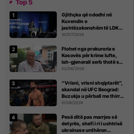
Top 5
Gjithçka që ndodhi në
Kuvendin e
jashtëzakonshëm të LDK-
së
30/07/2026
Ftohet nga prokuroria e
Kosovës për krime lufte,
ish-gjenerali serb thotë se
dikush e tradhtoi në
02/08/2026
Beograd
“Vrisni, vrisni shqiptarët”,
skandal në UFC Beograd:
Buzukja u përball me thirrje
anti-shqiptare nga
01/08/2026
tribunat
Pesë ditë pas marrjes së
detyrës, shefi i ri i ushtrisë
ukrainase urdhëron