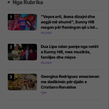
Nga Rubrika
"Vepra arti, ikona dizajni dhe
asgjë më shumë", Sunny Hill
reagon për flamingon që u bë
pjesë e diskutimeve në rrjet
Muzikë
Dua Lipa ndan pamje nga netët
e Sunny Hill, mes muzikës,
familjes dhe miqve
Muzikë
Georgina Rodriguez emocionon
me dedikimin për djalin e
Cristiano Ronaldos
Yjet