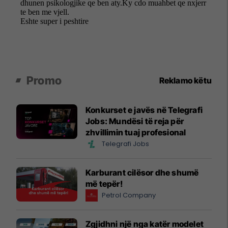
Promo
Reklamo këtu
Konkurset e javës në Telegrafi
Jobs: Mundësi të reja për
zhvillimin tuaj profesional
Telegrafi Jobs
Karburant cilësor dhe shumë
më tepër!
Petrol Company
Zgjidhni një nga katër modelet