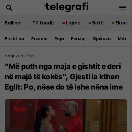
Ballina
Të fundit
Lajme
Botë
Ekono
Prishtina
Prizreni
Peja
Ferizaj
Gjakova
Mitrov
Magazina
>
Yjet
"Më puth nga maja e gishtit e deri
në majë të kokës”, Gjesti ia kthen
Eglit: Po, nëse do të ishe nëna ime