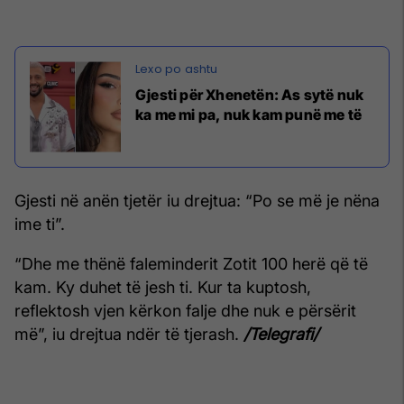
Gjesti për Xhenetën: As sytë nuk
ka me mi pa, nuk kam punë me të
Gjesti në anën tjetër iu drejtua: “Po se më je nëna
ime ti”.
“Dhe me thënë faleminderit Zotit 100 herë që të
kam. Ky duhet të jesh ti. Kur ta kuptosh,
reflektosh vjen kërkon falje dhe nuk e përsërit
më”, iu drejtua ndër të tjerash.
/Telegrafi/