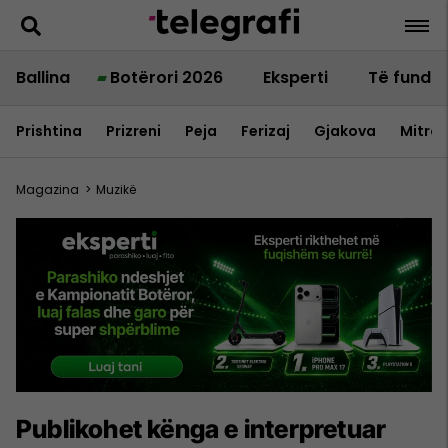
Ballina
Botërori 2026
Eksperti
Të fundit
Prishtina
Prizreni
Peja
Ferizaj
Gjakova
Mitrov
Magazina
>
Muzikë
Publikohet kënga e interpretuar