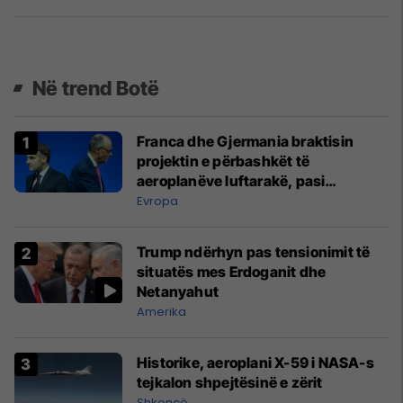
Në trend Botë
Franca dhe Gjermania braktisin
projektin e përbashkët të
aeroplanëve luftarakë, pasi
kompanitë nuk arrijnë marrëveshje
Evropa
Trump ndërhyn pas tensionimit të
situatës mes Erdoganit dhe
Netanyahut
Amerika
Historike, aeroplani X-59 i NASA-s
tejkalon shpejtësinë e zërit
Shkencë