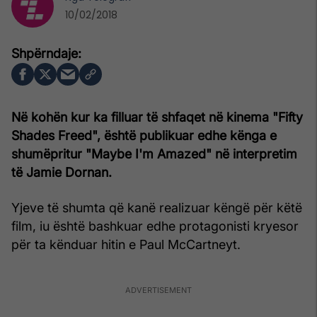
10/02/2018
Në kohën kur ka filluar të shfaqet në kinema "Fifty
Shades Freed", është publikuar edhe kënga e
shumëpritur "Maybe I'm Amazed" në interpretim
të Jamie Dornan.
Yjeve të shumta që kanë realizuar këngë për këtë
film, iu është bashkuar edhe protagonisti kryesor
për ta kënduar hitin e Paul McCartneyt.