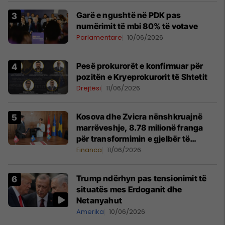
Garë e ngushtë në PDK pas
numërimit të mbi 80% të votave
Parlamentare
10/06/2026
Pesë prokurorët e konfirmuar për
pozitën e Kryeprokurorit të Shtetit
Drejtësi
11/06/2026
Kosova dhe Zvicra nënshkruajnë
marrëveshje, 8.78 milionë franga
për transformimin e gjelbër të
bizneseve
Financa
11/06/2026
Trump ndërhyn pas tensionimit të
situatës mes Erdoganit dhe
Netanyahut
Amerika
10/06/2026