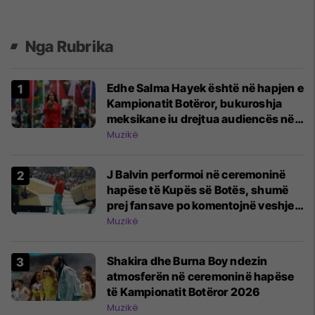
Nga Rubrika
Edhe Salma Hayek është në hapjen e
Kampionatit Botëror, bukuroshja
meksikane iu drejtua audiencës në
stadiumin Azteca
Muzikë
J Balvin performoi në ceremoninë
hapëse të Kupës së Botës, shumë
prej fansave po komentojnë veshjen
e tij
Muzikë
Shakira dhe Burna Boy ndezin
atmosferën në ceremoninë hapëse
të Kampionatit Botëror 2026
Muzikë