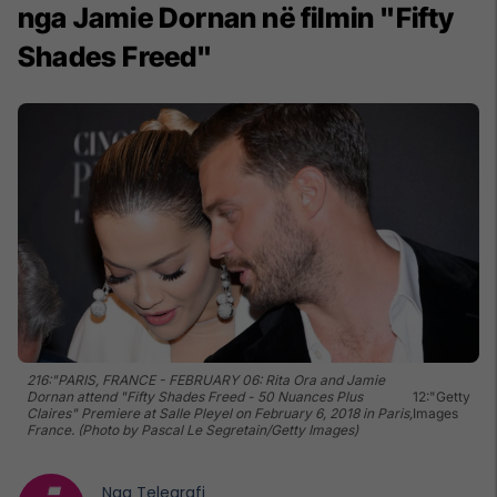
nga Jamie Dornan në filmin "Fifty
Shades Freed"
216:"PARIS, FRANCE - FEBRUARY 06: Rita Ora and Jamie
Dornan attend "Fifty Shades Freed - 50 Nuances Plus
12:"Getty
Claires" Premiere at Salle Pleyel on February 6, 2018 in Paris,
Images
France. (Photo by Pascal Le Segretain/Getty Images)
Nga
Telegrafi