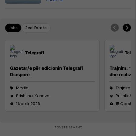
Jobs
Real Estate
Telegrafi
Teleg
Gazetar/e për edicionin Telegrafi
Trajnim: “R
Diasporë
dhe realizim
Media
Trajnim d
Prishtina, Kosovo
Prishtinë
1 Korrik 2026
15 Qersho