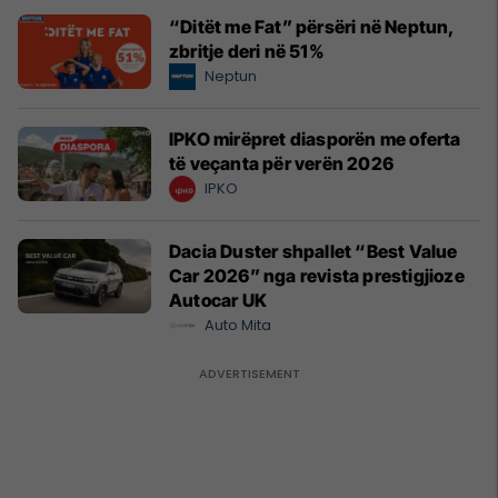
“Ditët me Fat” përsëri në Neptun,
zbritje deri në 51%
Neptun
IPKO mirëpret diasporën me oferta
të veçanta për verën 2026
IPKO
Dacia Duster shpallet “Best Value
Car 2026” nga revista prestigjioze
Autocar UK
Auto Mita