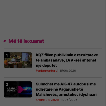
Më të lexuarat
KQZ fillon publikimin e rezultateve
të ambasadave, LVV-së i shtohet
një deputet
Parlamentare
11/06/2026
Sulmohet me AK-47 autobusi me
udhëtarë në Pagarushë të
Malishevës, arrestohet i dyshuari
Kronika e Zezë
11/06/2026