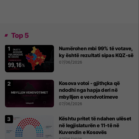
Top 5
Numërohen mbi 99% të votave,
ky është rezultati sipas KQZ-së
07/06/2026
Kosova votoi - gjithçka që
ndodhi nga hapja deri në
mbylljen e vendvotimeve
07/06/2026
Kështu pritet të ndahen ulëset
në legjislaturën e 11-të në
Kuvendin e Kosovës