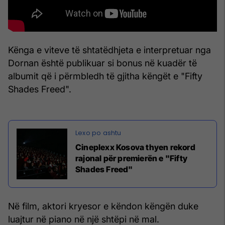
Kënga e viteve të shtatëdhjeta e interpretuar nga
Dornan është publikuar si bonus në kuadër të
albumit që i përmbledh të gjitha këngët e "Fifty
Shades Freed".
Cineplexx Kosova thyen rekord
rajonal për premierën e "Fifty
Shades Freed"
Në film, aktori kryesor e këndon këngën duke
luajtur në piano në një shtëpi në mal.