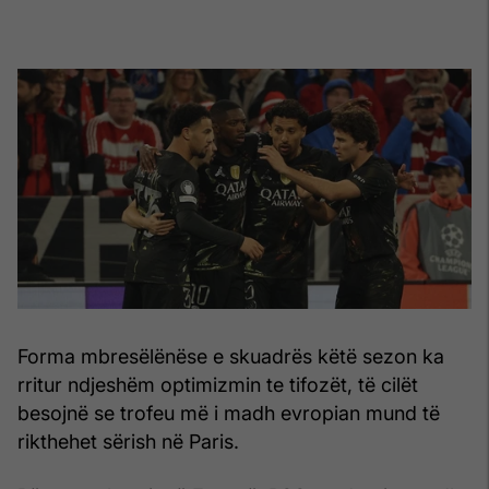
Forma mbresëlënëse e skuadrës këtë sezon ka
rritur ndjeshëm optimizmin te tifozët, të cilët
besojnë se trofeu më i madh evropian mund të
rikthehet sërish në Paris.