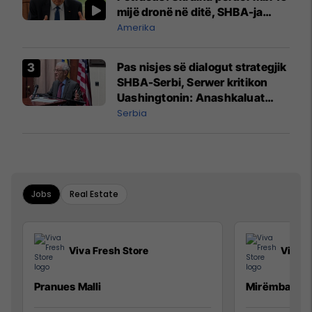
mijë dronë në ditë, SHBA-ja
mbetet shumë prapa në
Amerika
prodhim
Pas nisjes së dialogut strategjik
SHBA-Serbi, Serwer kritikon
Uashingtonin: Anashkaluat
Banjskën, sulmin ndaj KFOR-it
Serbia
dhe rrëmbimin e Policëve të
Kosovës
Jobs
Real Estate
Viva Fresh Store
Viva F
Pranues Malli
Mirëmbajtës