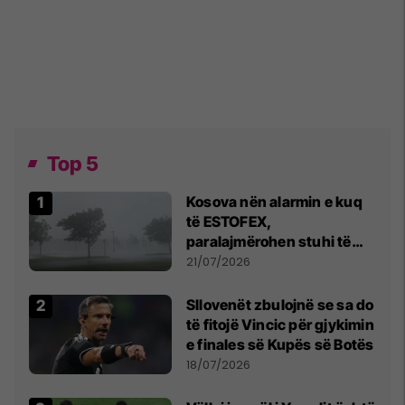
Top 5
Kosova nën alarmin e kuq
të ESTOFEX,
paralajmërohen stuhi të
fuqishme me breshër dhe
21/07/2026
erëra të forta
Sllovenët zbulojnë se sa do
të fitojë Vincic për gjykimin
e finales së Kupës së Botës
18/07/2026