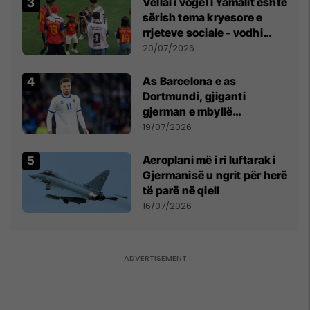
Vëllai i vogël i Yamalit është
sërish tema kryesore e
rrjeteve sociale - vodhi
vëmendjen pas finales së
20/07/2026
Kupës së Botës
As Barcelona e as
Dortmundi, gjiganti
gjerman e mbyllë
marrëveshjen për Fisnik
19/07/2026
Asllanin
Aeroplani më i ri luftarak i
Gjermanisë u ngrit për herë
të parë në qiell
16/07/2026