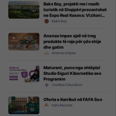
Baks Bay, projekti me i madh
turistik në Shqipëri prezantohet
ne Expo Real Kosova: Vizitoni
shtandin dhe zbuloni
Baks Bay
mundësitë e investimit
Ananas Impex sjell në treg
produkte të reja për çdo shije
dhe gatim
Ananas Impex
Maturant, puno nga shtëpia!
Studio Siguri Kibernetike ose
Programim
Cacttus Education
Oferta e Korrikut në FAFA Sun
Fafa Resorts