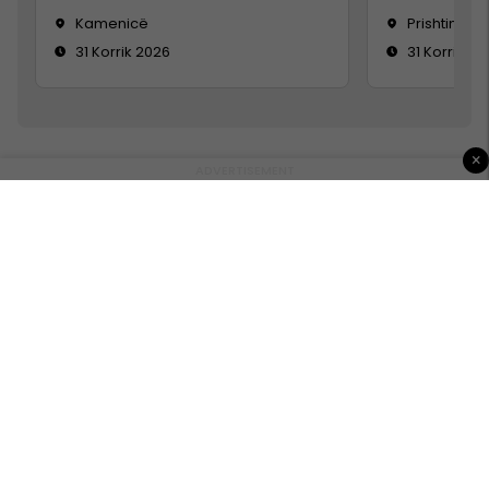
Kamenicë
Prishtinë
31 Korrik 2026
31 Korrik 20
×