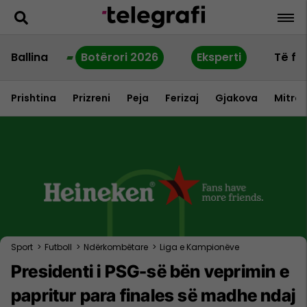
Ballina
Botërori 2026
Eksperti
Të fu
Prishtina
Prizreni
Peja
Ferizaj
Gjakova
Mitrov
Sport
>
Futboll
>
Ndërkombëtare
>
Liga e Kampionëve
Presidenti i PSG-së bën veprimin e
papritur para finales së madhe ndaj