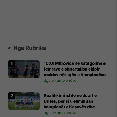
Nga Rubrika
10:0! Mitrovica në kategorinë e
femrave e shpartallon ekipin
moldav në Ligën e Kampionëve
Liga e Kampionëve
Kualifikimi ishte në duart e
Dritës, por si u eliminuan
kampionët e Kosovës dhe
humbën mundësinë për 1.7
Liga e Kampionëve