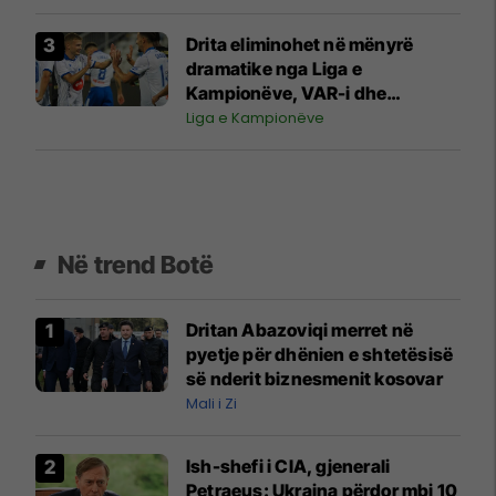
milionë euro?
Drita eliminohet në mënyrë
dramatike nga Liga e
Kampionëve, VAR-i dhe
penalltia në minutat shtesë
Liga e Kampionëve
fatale për gjilanasit
Në trend Botë
Dritan Abazoviqi merret në
pyetje për dhënien e shtetësisë
së nderit biznesmenit kosovar
Mali i Zi
Ish-shefi i CIA, gjenerali
Petraeus: Ukraina përdor mbi 10