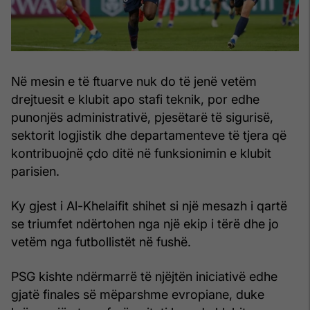
Në mesin e të ftuarve nuk do të jenë vetëm
drejtuesit e klubit apo stafi teknik, por edhe
punonjës administrativë, pjesëtarë të sigurisë,
sektorit logjistik dhe departamenteve të tjera që
kontribuojnë çdo ditë në funksionimin e klubit
parisien.
Ky gjest i Al-Khelaifit shihet si një mesazh i qartë
se triumfet ndërtohen nga një ekip i tërë dhe jo
vetëm nga futbollistët në fushë.
PSG kishte ndërmarrë të njëjtën iniciativë edhe
gjatë finales së mëparshme evropiane, duke