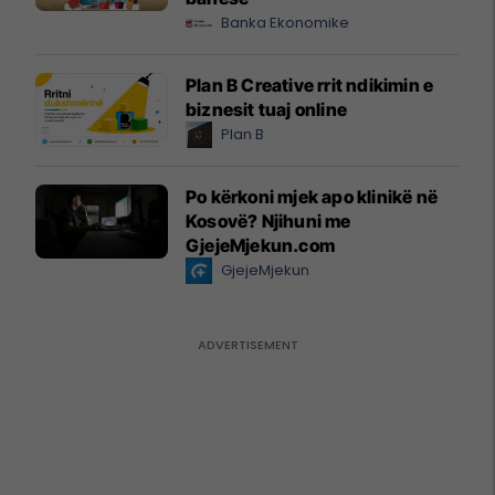
Banka Ekonomike
Plan B Creative rrit ndikimin e
biznesit tuaj online
Plan B
Po kërkoni mjek apo klinikë në
Kosovë? Njihuni me
GjejeMjekun.com
GjejeMjekun