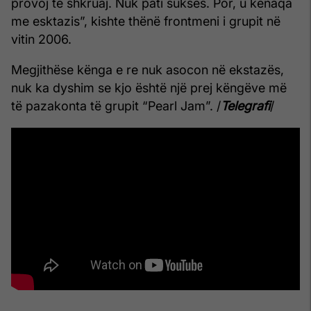
provoj të shkruaj. Nuk pati sukses. Por, u kënaqa
me esktazis”, kishte thënë frontmeni i grupit në
vitin 2006.
Megjithëse kënga e re nuk asocon në ekstazës,
nuk ka dyshim se kjo është një prej këngëve më
të pazakonta të grupit “Pearl Jam”. /
Telegrafi
/