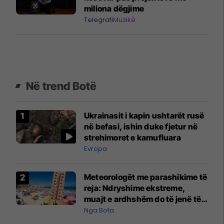
miliona dëgjime
Telegrafi
Muzikë
Në trend Botë
Ukrainasit i kapin ushtarët rusë
në befasi, ishin duke fjetur në
strehimoret e kamufluara
Evropa
Meteorologët me parashikime të
reja: Ndryshime ekstreme,
muajt e ardhshëm do të jenë të
pazakontë
Nga Bota