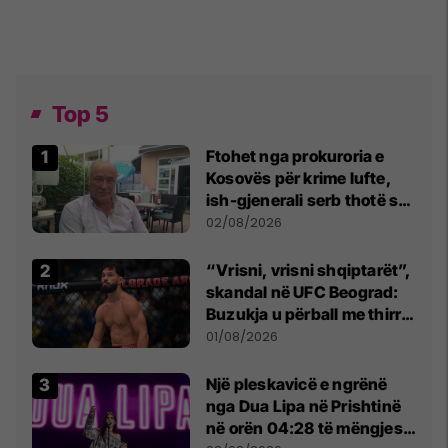
Top 5
Ftohet nga prokuroria e
Kosovës për krime lufte,
ish-gjenerali serb thotë se
dikush e tradhtoi në
02/08/2026
Beograd
“Vrisni, vrisni shqiptarët”,
skandal në UFC Beograd:
Buzukja u përball me thirrje
anti-shqiptare nga
01/08/2026
tribunat
Një pleskavicë e ngrënë
nga Dua Lipa në Prishtinë
në orën 04:28 të mëngjesit