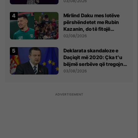
- dhe bota digjitale serbe
03/08/2026
shpall gjendjen e luftës
Mirlind Daku mes lotëve
përshëndetet me Rubin
Kazanin, do të fitojë
miliona te Spartak Moska
02/08/2026
​Deklarata skandaloze e
Daçiqit më 2020: Çka t'u
bëjmë serbëve që tregojnë
ku janë varrosur shqiptarët
03/08/2026
në Serbi