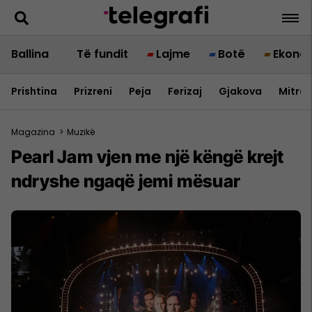
Ballina
Të fundit
Lajme
Botë
Ekono
Prishtina
Prizreni
Peja
Ferizaj
Gjakova
Mitrov
Magazina
>
Muzikë
Pearl Jam vjen me një këngë krejt
ndryshe ngaqë jemi mësuar