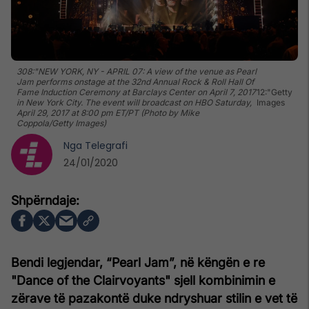
308:"NEW YORK, NY - APRIL 07: A view of the venue as Pearl
Jam performs onstage at the 32nd Annual Rock & Roll Hall Of
Fame Induction Ceremony at Barclays Center on April 7, 2017
12:"Getty
in New York City. The event will broadcast on HBO Saturday,
Images
April 29, 2017 at 8:00 pm ET/PT (Photo by Mike
Coppola/Getty Images)
Nga
Telegrafi
24/01/2020
Bendi legjendar, “Pearl Jam”, në këngën e re
"Dance of the Clairvoyants" sjell kombinimin e
zërave të pazakontë duke ndryshuar stilin e vet të