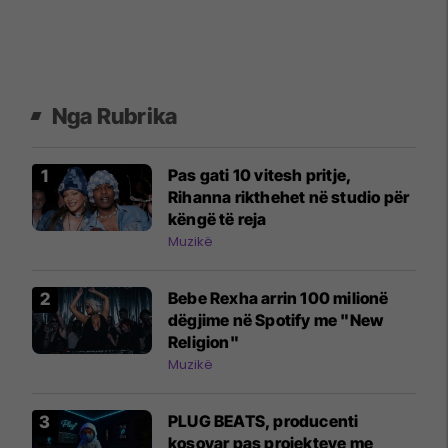
Nga Rubrika
Pas gati 10 vitesh pritje,
Rihanna rikthehet në studio për
këngë të reja
Muzikë
Bebe Rexha arrin 100 milionë
dëgjime në Spotify me "New
Religion"
Muzikë
PLUG BEATS, producenti
kosovar pas projekteve me