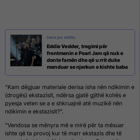
Eddie Vedder, tregimi për
frontmenin e Pearl Jam që nuk e
donte famën dhe që u rrit duke
menduar se njerkun e kishte baba
“Kam dëgjuar materiale derisa isha nën ndikimin e
(drogës) ekstazisit, ndërsa gjatë gjithë kohës e
pyesja veten se a e shkruajnë atë muzikë nën
ndikimin e ekstazisit?”.
“Vendosa se mënyra më e mirë për ta mësuar
ishte që ta provoj kur të marr ekstazis dhe të