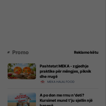
Promo
Reklamo këtu
Pashtetat MEKA - zgjedhje
praktike për mëngjes, piknik
dhe rrugë
MEKA HALAL FOOD
A po don me rrnu n’deti?
Kursimet mund t’ju sjellin një
banesë