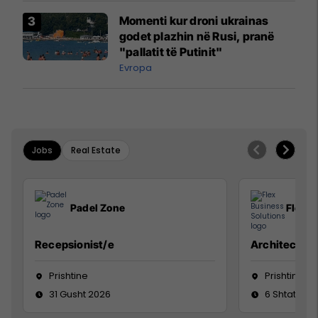
Momenti kur droni ukrainas
godet plazhin në Rusi, pranë
"pallatit të Putinit"
Evropa
Jobs
Real Estate
Padel Zone
Flex B
Recepsionist/e
Architect
Prishtine
Prishtinë
31 Gusht 2026
6 Shtator 2