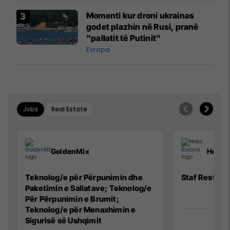
Momenti kur droni ukrainas
godet plazhin në Rusi, pranë
"pallatit të Putinit"
Evropa
Jobs
Real Estate
GoldenMix
Hebs 
Teknolog/e për Përpunimin dhe
Staf Restora
Paketimin e Sallatave; Teknolog/e
Për Përpunimin e Brumit;
Teknolog/e për Menaxhimin e
Sigurisë së Ushqimit