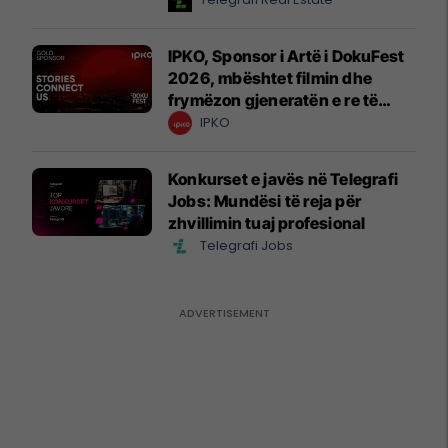
IPKO, Sponsor i Artë i DokuFest
2026, mbështet filmin dhe
frymëzon gjeneratën e re të
krijuesve
IPKO
Konkurset e javës në Telegrafi
Jobs: Mundësi të reja për
zhvillimin tuaj profesional
Telegrafi Jobs