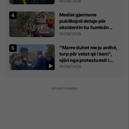
bëjnë shkelje të rëndë
06/08/2026
kushtetuese
Mediat gjermane
publikojnë detaje për
aksidentin ku humbën
jetën tre mërgimtarë nga
06/08/2026
Komogllava e Ferizajt
“Marre duhet me ju ardhë,
turp për votat që i keni”,
njëri nga protestuesit i
drejtohet Bedri Hamzës
06/08/2026