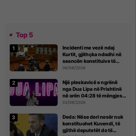
Top 5
Incidenti me vezë ndaj
Kurtit, gjithçka ndodhi në
seancën konstituive të
Kuvendit
06/08/2026
Një pleskavicë e ngrënë
nga Dua Lipa në Prishtinë
në orën 04:28 të mëngjesit
- dhe bota digjitale serbe
03/08/2026
shpall gjendjen e luftës
Deda: Nëse deri nesër nuk
konstituohet Kuvendi, të
gjithë deputetët do të