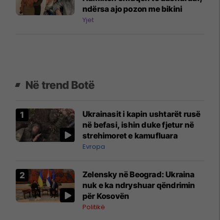
ndërsa ajo pozon me bikini
Yjet
Në trend Botë
Ukrainasit i kapin ushtarët rusë
në befasi, ishin duke fjetur në
strehimoret e kamufluara
Evropa
Zelensky në Beograd: Ukraina
nuk e ka ndryshuar qëndrimin
për Kosovën
Politikë