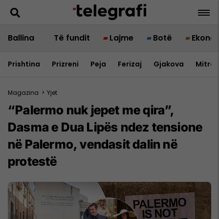
Ballina
Të fundit
Lajme
Botë
Ekono
Prishtina
Prizreni
Peja
Ferizaj
Gjakova
Mitrov
Magazina
>
Yjet
“Palermo nuk jepet me qira”,
Dasma e Dua Lipës ndez tensione
në Palermo, vendasit dalin në
protestë