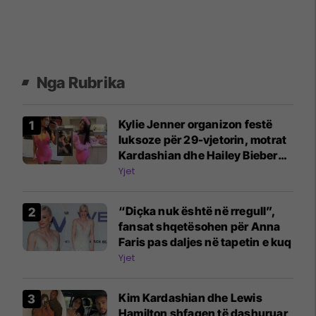
Nga Rubrika
Kylie Jenner organizon festë
luksoze për 29-vjetorin, motrat
Kardashian dhe Hailey Bieber
mes të ftuarve
Yjet
“Diçka nuk është në rregull”,
fansat shqetësohen për Anna
Faris pas daljes në tapetin e kuq
Yjet
Kim Kardashian dhe Lewis
Hamilton shfaqen të dashuruar,