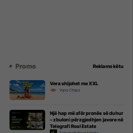
Promo
Reklamo këtu
Vera shijohet me XXL
Vipa Chips
Një hap më afër pronës së duhur
– zbuloni përzgjedhjen javore në
Telegrafi Real Estate
Telegrafi Real Estate