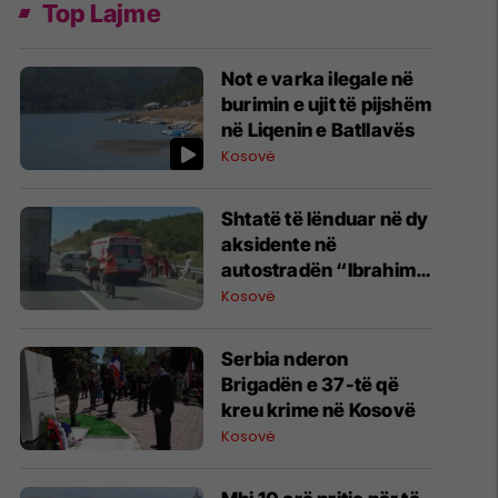
Top Lajme
Not e varka ilegale në
burimin e ujit të pijshëm
në Liqenin e Batllavës
Kosovë
Shtatë të lënduar në dy
aksidente në
autostradën “Ibrahim
Rugova”
Kosovë
​Serbia nderon
Brigadën e 37-të që
kreu krime në Kosovë
Kosovë