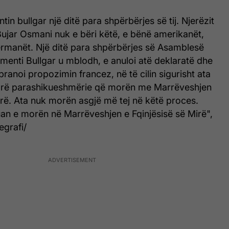
tin bullgar një ditë para shpërbërjes së tij. Njerëzit
Bujar Osmani nuk e bëri këtë, e bënë amerikanët,
ermanët. Një ditë para shpërbërjes së Asamblesë
menti Bullgar u mblodh, e anuloi atë deklaratë dhe
ranoi propozimin francez, në të cilin sigurisht ata
arë parashikueshmërie që morën me Marrëveshjen
irë. Ata nuk morën asgjë më tej në këtë proces.
uan e morën në Marrëveshjen e Fqinjësisë së Mirë",
egrafi/