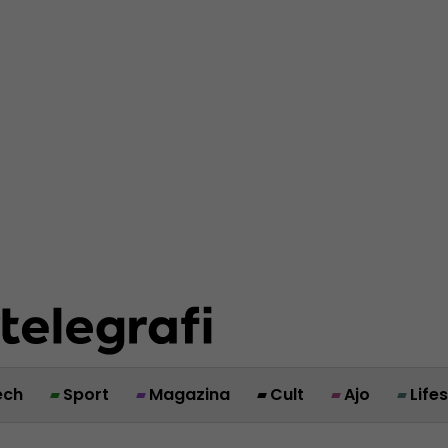
ech
Sport
Magazina
Cult
Ajo
Life