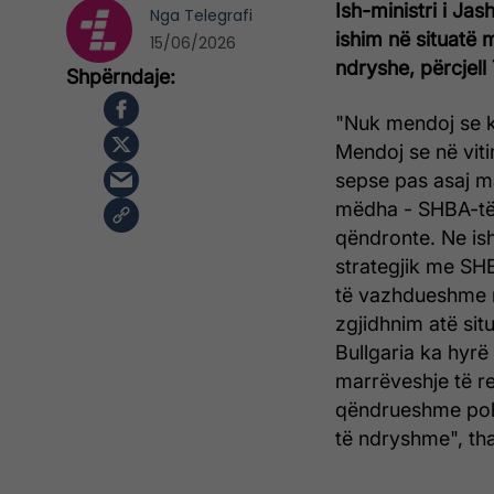
Ish-ministri i Ja
Nga
Telegrafi
ishim në situatë 
15/06/2026
ndryshe, përcjell
"Nuk mendoj se ka
Mendoj se në vit
sepse pas asaj m
mëdha - SHBA-të
qëndronte. Ne ish
strategjik me SHBA
të vazhdueshme m
zgjidhnim atë sit
Bullgaria ka hyrë
marrëveshje të re
qëndrueshme poli
të ndryshme", th