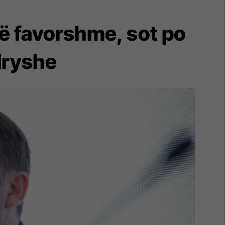
të favorshme, sot po
dryshe