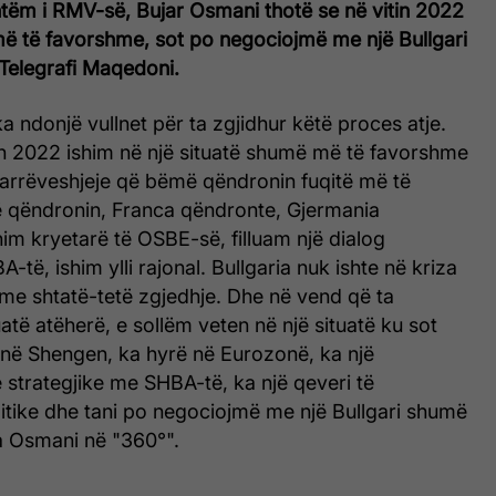
shtëm i RMV-së, Bujar Osmani thotë se në vitin 2022
më të favorshme, sot po negociojmë me një Bullgari
 Telegrafi Maqedoni.
 ndonjë vullnet për ta zgjidhur këtë proces atje.
in 2022 ishim në një situatë shumë më të favorshme
arrëveshjeje që bëmë qëndronin fuqitë më të
 qëndronin, Franca qëndronte, Gjermania
im kryetarë të OSBE-së, filluam një dialog
-të, ishim ylli rajonal. Bullgaria nuk ishte në kriza
e shtatë-tetë zgjedhje. Dhe në vend që ta
uatë atëherë, e sollëm veten në një situatë ku sot
 në Shengen, ka hyrë në Eurozonë, ka një
 strategjike me SHBA-të, ka një qeveri të
tike dhe tani po negociojmë me një Bullgari shumë
a Osmani në "360°".