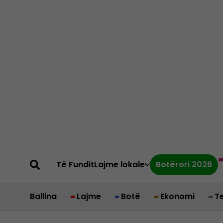
Të Fundit
Lajme lokale
Botërori 2026
Ballina
Lajme
Botë
Ekonomi
T