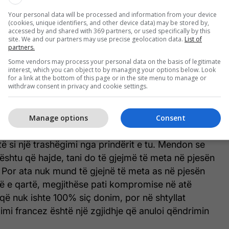
ikës së Maqedonisë së Veriut”.
Your personal data will be processed and information from your device
(cookies, unique identifiers, and other device data) may be stored by,
accessed by and shared with 369 partners, or used specifically by this
e qëndrimi i tyre. Gjuha zyrtare, nuk ka fjalë për
site. We and our partners may use precise geolocation data.
List of
partners.
të fjali. Pastaj ata shkuan si vijë e kuqe 'gjuha
Some vendors may process your personal data on the basis of legitimate
rputhje me Kushtetutën'. Ne po fitonim një situatë
interest, which you can object to by managing your options below. Look
ian do të njihte një formulim pa asnjë shtesë. Dhe
for a link at the bottom of this page or in the site menu to manage or
withdraw consent in privacy and cookie settings.
ën sikur... e merr si të mirëqenë, kështu që ishte
 nuk ishte e lehtë. Sepse kjo ishte 80% e
ullgarinë. Sepse ne i vendosëm të gjitha kartat mbi
Manage options
Consent
ndësishme. Por, kur merr diçka, e di dhe dikush
htë si një trashëgimi nga prindërit e tu. Mendon se
kështu që hajde, tani do të gjejmë të meta në pjesën
t. Por ata nuk mund të gjejnë të meta as në pjesën
të e qartë, megjithëse pati kompromise në atë
 që nuk ishte 100% siç donim, por në shtyllat
mi francez është një zgjidhje që anuloi qëndrimin