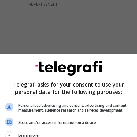
Telegrafi asks for your consent to use your
personal data for the following purposes:
 tij është se Bullgaria ka një qëndrim të deklaruar
Personalised advertising and content, advertising and content
measurement, audience research and services development
njëanshme që bën gjatë gjithë kohës dhe se mund t'i
shtjes, Osmani tha se nëse njerëzit e kanë parë
Store and/or access information on a device
 të qeverisë bullgare nga viti 2019-2020, aty
Learn more
ata nuk do të pranojnë asgjë më shumë se “gjuhën