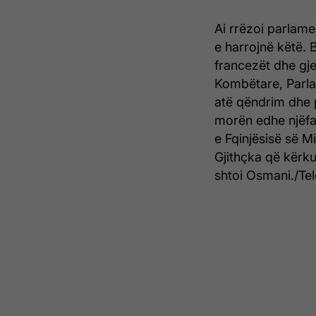
Ai rrëzoi parlamen
e harrojnë këtë. 
francezët dhe gj
Kombëtare, Parla
atë qëndrim dhe p
morën edhe njëf
e Fqinjësisë së M
Gjithçka që kërk
shtoi Osmani./Tel