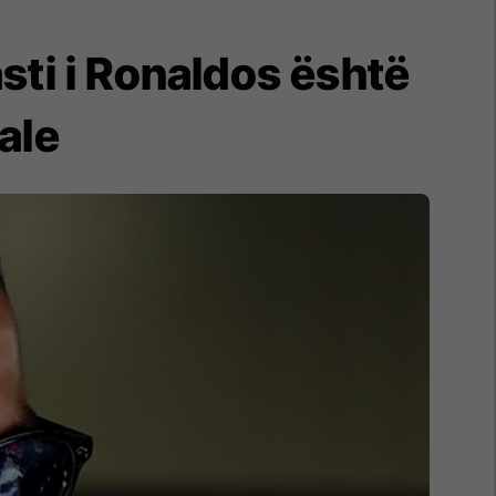
sti i Ronaldos është
ale