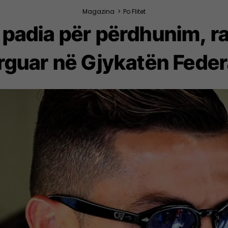
Magazina
>
Po Flitet
padia për përdhunim, ra
rguar në Gjykatën Feder