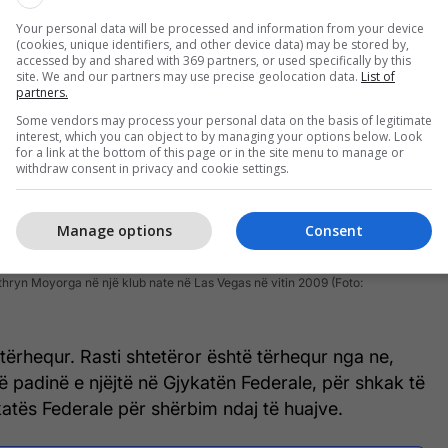
Your personal data will be processed and information from your device
(cookies, unique identifiers, and other device data) may be stored by,
accessed by and shared with 369 partners, or used specifically by this
site. We and our partners may use precise geolocation data.
List of
partners.
Some vendors may process your personal data on the basis of legitimate
interest, which you can object to by managing your options below. Look
for a link at the bottom of this page or in the site menu to manage or
withdraw consent in privacy and cookie settings.
Manage options
Consent
thryn Moyorga në një klub nate në Las Vegas në vitin 2009 (Foto:
tërhequr. Rasti shtetëror është tërhequr nga ne,
 padinë e njëjtë në Gjykatën Federale, për shkak të
katës Federale për shërbim ndaj të huajve.