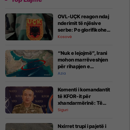
OVL-UÇK reagon ndaj
nderimit të njësive
serbe: Po glorifikohen
mohuesit e krimeve të
Kosovë
luftës
“Nuk e lejojmë”, Irani
mohon marrëveshjen
për rihapjen e
Ngushticës së
Azia
Hormuzit
Komenti i komandantit
të KFOR-it për
xhandarmërinë: Të
shmanget dyfishimi i
Siguri
përpjekjeve
Nxirret trupi i pajetë i