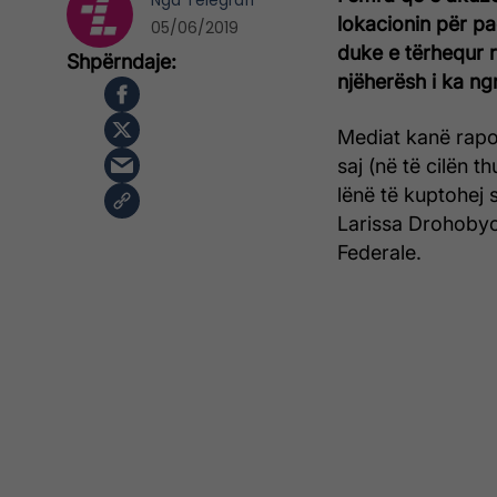
Nga
Telegrafi
lokacionin për pa
05/06/2019
duke e tërhequr 
njëherësh i ka ng
Mediat kanë rapo
saj (në të cilën 
lënë të kuptohej 
Larissa Drohobyc
Federale.