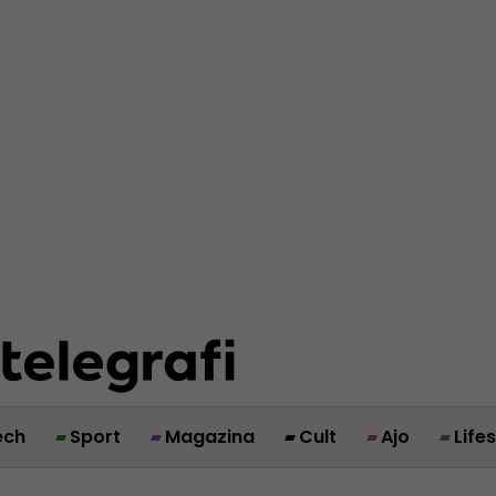
ech
Sport
Magazina
Cult
Ajo
Life