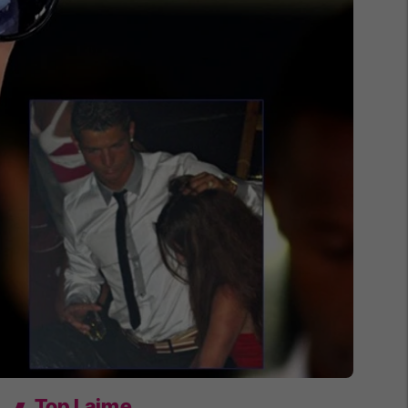
Top Lajme