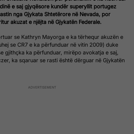
dinë e saj gjyqësore kundër superyllit portugez
rastin nga Gjykata Shtetërore në Nevada, por
ritur akuzat e njëjta në Gjykatën Federale.
rtuar se Kathryn Mayorga e ka tërhequr akuzën e
thuhej se CR7 e ka përfunduar në vitin 2009) duke
se gjithçka ka përfunduar, mirëpo avokatja e saj,
zer, ka sqaruar se rasti është dërguar në Gjykatën