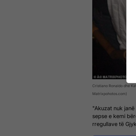
Cristiano Ronaldo dhe Ka
Matrixpohotos.com)
"Akuzat nuk janë 
sepse e kemi bërë
rregullave të Gjy