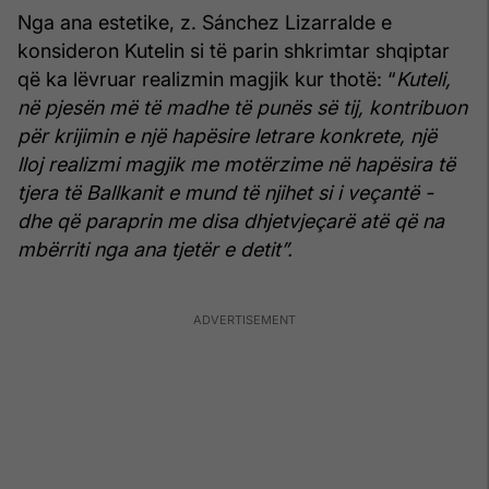
Nga ana estetike, z. Sánchez Lizarralde e
konsideron Kutelin si të parin shkrimtar shqiptar
që ka lëvruar realizmin magjik kur thotë: “
Kuteli,
në pjesën më të madhe të punës së tij, kontribuon
për krijimin e një hapësire letrare konkrete, një
lloj realizmi magjik me motërzime në hapësira të
tjera të Ballkanit e mund të njihet si i veçantë -
dhe që paraprin me disa dhjetvjeçarë atë që na
mbërriti nga ana tjetër e detit”.