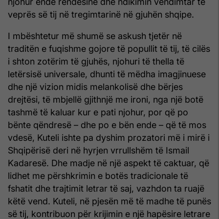
njohur ende rëndësinë dhe ndikimin vendimtar të
veprës së tij në tregimtarinë në gjuhën shqipe.
I mbështetur më shumë se askush tjetër në
traditën e fuqishme gojore të popullit të tij, të cilës
i shton zotërim të gjuhës, njohuri të thella të
letërsisë universale, dhunti të mëdha imagjinuese
dhe një vizion midis melankolisë dhe bërjes
drejtësi, të mbjellë gjithnjë me ironi, nga një botë
tashmë të kaluar kur e pati njohur, por që po
bënte qëndresë – dhe po e bën ende – që të mos
vdesë, Kuteli ishte pa dyshim prozatori më i mirë i
Shqipërisë deri në hyrjen vrrullshëm të Ismail
Kadaresë. Dhe madje në një aspekt të caktuar, që
lidhet me përshkrimin e botës tradicionale të
fshatit dhe trajtimit letrar të saj, vazhdon ta ruajë
këtë vend. Kuteli, në pjesën më të madhe të punës
së tij, kontribuon për krijimin e një hapësire letrare