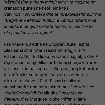
‘
vështirësinë e “konvertimit letrar të tregimeve”
,
krahason punën në këtë lëmë të I.
Calvinos, “
shndritëse dhe të mrekullueshme
…” me
“tregimet e Mitrush Kutelit, e vetmja ndërmarrje
shqiptare që njoh në këtë terren të vështirë të
rikrijimit letrar të tregimit”.
Pas viteve ‘90 edhe në Shqipëri, Kuteli është
cilësuar si shkrimtar i realizmit magjik, i (A.
Plasari, A. Uçi, B. Gjoka, V. Canosinaj, etj.), dhe A.
Uçi e quan madje fillestar të këtij shtegu letrar të
përsosur më pas nga J. L Borges, prej kohës kur
termi “realizëm magjik” përdorej vetëm për
pikturat e viteve ’20. A. Plasari analizon
ngjashmëritë dhe ndryshimet mes ‘
Vjeshtës së
Xheladin beut’
të Kutelit dhe ‘
Vjeshtës së
Patriarkut
’ të Marques-it dhe rrëfen si janë