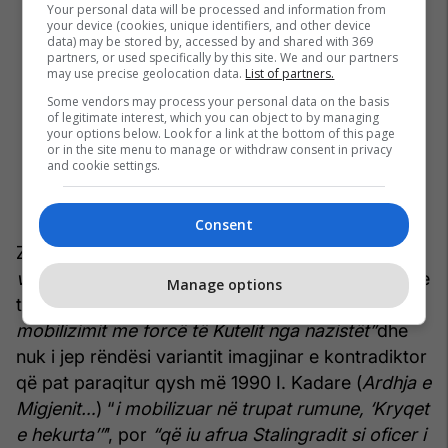
Your personal data will be processed and information from
your device (cookies, unique identifiers, and other device
data) may be stored by, accessed by and shared with 369
partners, or used specifically by this site. We and our partners
may use precise geolocation data.
List of partners.
Some vendors may process your personal data on the basis
of legitimate interest, which you can object to by managing
your options below. Look for a link at the bottom of this page
or in the site menu to manage or withdraw consent in privacy
and cookie settings.
Consent
Z. Sánchez Lizarralde zbret edhe në terrenin e
vështirë dhe të vështirësuar
të aspekteve jetësore
Manage options
të Kutelit. Ai kupton fort mirë “
tragjedinë e
mobilizimit me forcë të Kutelit nga nazistët”
dhe
nuk i jep rëndësi variantit imagjinar e kontradiktor
që pat paraqitur qysh më 1990 I. Kadare (
Ardhja e
Migjenit…
) “
i mobilizuar në trupat rumune, ‘Kryqet
e hekurta’”
’, por
“që iu afrua Stalingradit si oficer i