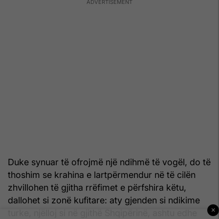
Duke synuar të ofrojmë një ndihmë të vogël, do të
thoshim se krahina e lartpërmendur në të cilën
zhvillohen të gjitha rrëfimet e përfshira këtu,
dallohet si zonë kufitare: aty gjenden si ndikime
×
turke, njëlloj si në gjithë Shqipërinë, ashtu edhe