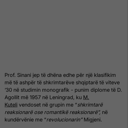
Prof. Sinani jep të dhëna edhe për një klasifikim
më të ashpër të shkrimtarëve shqiptarë të viteve
‘30 në studimin monografik - punim diplome të D.
Agollit më 1957 në Leningrad, ku
M.
Kuteli
vendoset në grupin me “
shkrimtarë
reaksionarë ose romantikë reaksionarë”,
në
kundërvënie me “
revolucionarin”
Migjeni.