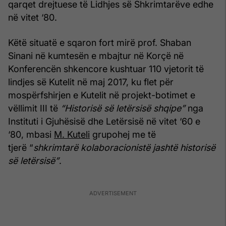
qarqet drejtuese të Lidhjes së Shkrimtarëve edhe
në vitet ‘80.
Këtë situatë e sqaron fort mirë prof. Shaban
Sinani në kumtesën e mbajtur në Korçë në
Konferencën shkencore kushtuar 110 vjetorit të
lindjes së Kutelit në maj 2017, ku flet për
mospërfshirjen e Kutelit në projekt-botimet e
vëllimit III të
“Historisë së letërsisë shqipe”
nga
Instituti i Gjuhësisë dhe Letërsisë në vitet ‘60 e
‘80, mbasi
M. Kuteli
grupohej me të
tjerë “
shkrimtarë kolaboracionistë jashtë historisë
së letërsisë”
.