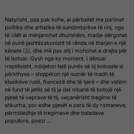
Natyrisht, pas pak kohe, ai përballet me parimet
politike dhe artistike të sundimtarëve të rinj, nga
të cilët ai mënjanohet dhunshëm, madje dërgohet
në punë jashtëzakonisht të rënda në tharjen e një
kënete
[3]
, dhe më pas atij i mohohet e drejta për
të botuar. Qysh nga ky moment, i dënuar
rreptësisht, mbijeton falë punës së tij kolosale si
përkthyes – shqipëron një numër të madh të
klasikëve rusë, francezë dhe të tjerë – dhe vetëm
në fund të jetës së tij ja del mbanë të botojë një
pjesë të veprave të tij, veçanërisht tregime të
shkurtra, por edhe pjesët e para të dy romaneve,
përmbledhje të tregimeve dhe baladave
popullore, poezi …