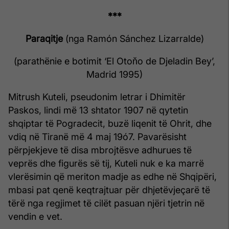
***
Paraqitje
(nga Ramón Sánchez Lizarralde)
(parathënie e botimit ‘El Otoňo de Djeladin Bey’,
Madrid 1995)
Mitrush Kuteli, pseudonim letrar i Dhimitër
Paskos, lindi më 13 shtator 1907 në qytetin
shqiptar të Pogradecit, buzë liqenit të Ohrit, dhe
vdiq në Tiranë më 4 maj 19ó7. Pavarësisht
përpjekjeve të disa mbrojtësve adhurues të
veprës dhe figurës së tij, Kuteli nuk e ka marrë
vlerësimin që meriton madje as edhe në Shqipëri,
mbasi pat qenë keqtrajtuar për dhjetëvjeçarë të
tërë nga regjimet të cilët pasuan njëri tjetrin në
vendin e vet.