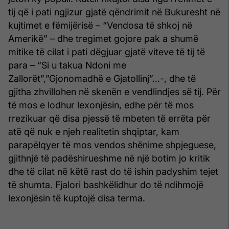
tij që i pati ngjizur gjatë qëndrimit në Bukuresht në
kujtimet e fëmijërisë – “Vendosa të shkoj në
Amerikë” – dhe tregimet gojore pak a shumë
mitike të cilat i pati dëgjuar gjatë viteve të tij të
para – “Si u takua Ndoni me
Zallorët”,”Gjonomadhë e Gjatollinj”…-, dhe të
gjitha zhvillohen në skenën e vendlindjes së tij. Për
të mos e lodhur lexonjësin, edhe për të mos
rrezikuar që disa pjessë të mbeten të errëta për
atë që nuk e njeh realitetin shqiptar, kam
parapëlqyer të mos vendos shënime shpjeguese,
gjithnjë të padëshirueshme në një botim jo kritik
dhe të cilat në këtë rast do të ishin padyshim tejet
të shumta. Fjalori bashkëlidhur do të ndihmojë
lexonjësin të kuptojë disa terma.