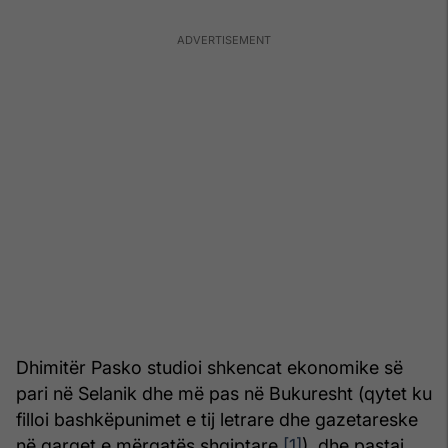
Dhimitër Pasko studioi shkencat ekonomike së
pari në Selanik dhe më pas në Bukuresht (qytet ku
filloi bashkëpunimet e tij letrare dhe gazetareske
në qarqet e mërgatës shqiptare
[1]
), dhe pastaj