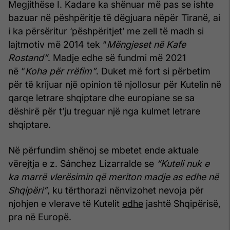
Megjithëse I. Kadare ka shënuar më pas se ishte
bazuar në pëshpëritje të dëgjuara nëpër Tiranë, ai
i ka përsëritur ‘pëshpëritjet’ me zell të madh si
lajtmotiv më 2014 tek “
Mëngjeset në Kafe
Rostand”
. Madje edhe së fundmi më 2021
në “
Koha për rrëfim”
. Duket më fort si përbetim
për të krijuar një opinion të njollosur për Kutelin në
qarqe letrare shqiptare dhe europiane se sa
dëshirë për t’ju treguar një nga kulmet letrare
shqiptare.
Në përfundim shënoj se mbetet ende aktuale
vërejtja e z. Sánchez Lizarralde se
“Kuteli nuk e
ka marrë vlerësimin që meriton madje as edhe në
Shqipëri”
, ku tërthorazi nënvizohet nevoja për
njohjen e vlerave të Kutelit
edhe
jashtë Shqipërisë,
pra në Europë.