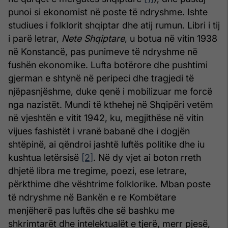
punoi si ekonomist në poste të ndryshme. Ishte
studiues i folklorit shqiptar dhe atij rumun. Libri i tij
i parë letrar,
Nete Shqiptare
, u botua në vitin 1938
në Konstancë, pas punimeve të ndryshme në
fushën ekonomike. Lufta botërore dhe pushtimi
gjerman e shtynë në peripeci dhe tragjedi të
njëpasnjëshme, duke qenë i mobilizuar me forcë
nga nazistët. Mundi të kthehej në Shqipëri vetëm
në vjeshtën e vitit 1942, ku, megjithëse në vitin
vijues fashistët i vranë babanë dhe i dogjën
shtëpinë, ai qëndroi jashtë luftës politike dhe iu
kushtua letërsisë
[2]
. Në dy vjet ai boton rreth
dhjetë libra me tregime, poezi, ese letrare,
përkthime dhe vështrime folklorike. Mban poste
të ndryshme në Bankën e re Kombëtare
menjëherë pas luftës dhe së bashku me
shkrimtarët dhe intelektualët e tjerë, merr pjesë,