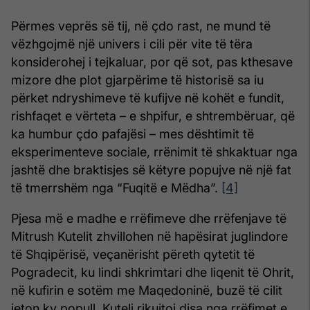
Përmes veprës së tij, në çdo rast, ne mund të
vëzhgojmë një univers i cili për vite të tëra
konsiderohej i tejkaluar, por që sot, pas kthesave
mizore dhe plot gjarpërime të historisë sa iu
përket ndryshimeve të kufijve në kohët e fundit,
rishfaqet e vërteta – e shpifur, e shtrembëruar, që
ka humbur çdo pafajësi – mes dështimit të
eksperimenteve sociale, rrënimit të shkaktuar nga
jashtë dhe braktisjes së këtyre popujve në një fat
të tmerrshëm nga “Fuqitë e Mëdha”.
[4]
Pjesa më e madhe e rrëfimeve dhe rrëfenjave të
Mitrush Kutelit zhvillohen në hapësirat juglindore
të Shqipërisë, veçanërisht përeth qytetit të
Pogradecit, ku lindi shkrimtari dhe liqenit të Ohrit,
në kufirin e sotëm me Maqedoninë, buzë të cilit
jeton ky popull. Kuteli rikujtoi disa nga rrëfimet e