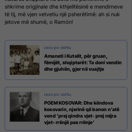
shkrime origjinale dhe kthjelltësinë e mendimeve
të tij, më vjen vetvetiu një psherëtimë: ah si nuk
jetove më shumë, o Ramón!
Amaneti i Kutelit, për gruan,
fëmijët, shqiptarët: Ta doni vendin
dhe gjuhën, gjer në vuajtje
POEM KOSOVAR: Dhe këndova
kosovarin, njerinë që banon n’atë
vend ‘prej qindra vjet- prej mijra
vjet- rrënjë pas rrënje’