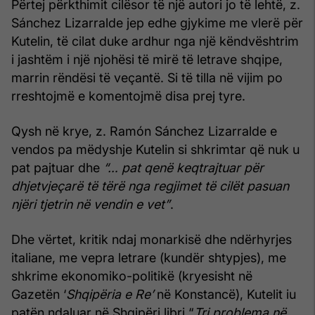
Përtej përkthimit cilësor të një autori jo të lehtë, z.
Sánchez Lizarralde jep edhe gjykime me vlerë për
Kutelin, të cilat duke ardhur nga një këndvështrim
i jashtëm i një njohësi të mirë të letrave shqipe,
marrin rëndësi të veçantë. Si të tilla në vijim po
rreshtojmë e komentojmë disa prej tyre.
Qysh në krye, z. Ramón Sánchez Lizarralde e
vendos pa mëdyshje Kutelin si shkrimtar që nuk u
pat pajtuar dhe
“… pat qenë keqtrajtuar për
dhjetvjeçarë të tërë nga regjimet të cilët pasuan
njëri tjetrin në vendin e vet”
.
Dhe vërtet, kritik ndaj monarkisë dhe ndërhyrjes
italiane, me vepra letrare (kundër shtypjes), me
shkrime ekonomiko-politikë (kryesisht në
Gazetën ‘
Shqipëria e Re’
në Konstancë), Kutelit iu
patën ndaluar në Shqipëri libri “
Tri problema në