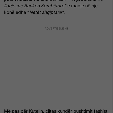
lidhje me Bankën Kombëtare”
e madje në një
kohë edhe “
Netët shqiptare”
.
Më pas për Kutelin, çiltas kundër pushtimit fashist