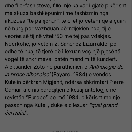
dhe filo-fashistëve, filloi një kalvar i gjatë pikërisht
me akuza bashkëpunimi me fashizmin nga
akuzues “të panjohur”, të cilët jo vetëm që e çuan
në burg por vazhduan përndjekien ndaj tij e
veprës së tij në vitet ’50 më tej pas vdekjes.
Ndërkohë, jo vetëm z. Sánchez Lizarralde, po
edhe të huaj të tjerë që i lexuan veç një pjesë të
vogël të shkrimeve, patën mendim të kundërt.
Aleksandër Zoto në parathënien e
‘Anthologie de
la prose albanaise’
(Fayard, 1984) e vendos
Kutelin përkrah Migjenit, ndërsa shkrimtari Pierre
Gamarra e nis paraqitjen e kësaj antologjie në
revistën “Europe” po më 1984, pikërisht me një
pasazh nga Kuteli, duke e cilësuar
“quel grand
écrivain!
”.