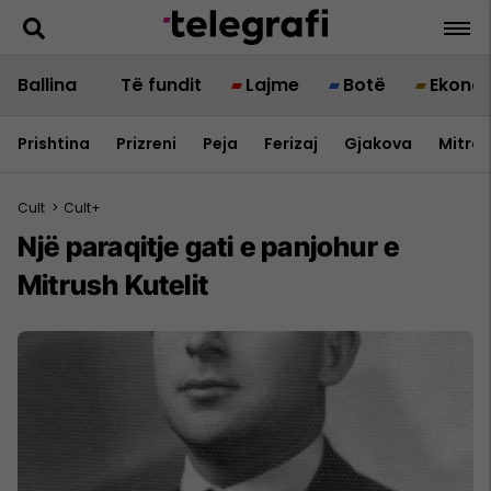
Ballina
Të fundit
Lajme
Botë
Ekono
Prishtina
Prizreni
Peja
Ferizaj
Gjakova
Mitrov
Cult
>
Cult+
Një paraqitje gati e panjohur e
Mitrush Kutelit