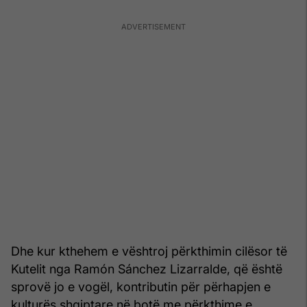
Dhe kur kthehem e vështroj përkthimin cilësor të
Kutelit nga Ramón Sánchez Lizarralde, që është
sprovë jo e vogël, kontributin për përhapjen e
kulturës shqiptare në botë me përkthime e