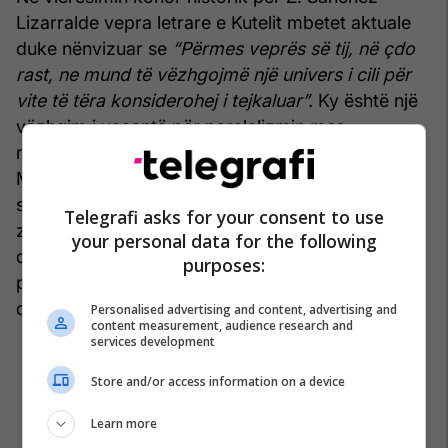
Lizarralde vepra letrare e Kutelit mbetet aktuale
duke nënvizuar se
“Përmes veprës së tij, në çdo
rast, ne mund të vëzhgojmë një univers i cili për
vite të tëra konsiderohej i tejkaluar”.
Ky është një
vëzhgim i veçantë për paralelizmin mes
ndryshimeve të kufijve në Europë pas rënies së
Murit të Berlinit dhe trajtimit që iu bën Kuteli
situatave në Shqipëri në tregime të ndryshme që
Telegrafi asks for your consent to use
zhvillohen në periudhën e shpalljes së pavarësisë
your personal data for the following
dhe luftrave ballkanike, të cilat pasuan këtë
purposes:
pavarësi, duke iu mëshuar padrejtësive ndaj të
drejtave të popullit shqiptar.
Personalised advertising and content, advertising and
content measurement, audience research and
services development
Store and/or access information on a device
Learn more