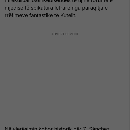
mrekulluar bashkëbisedues të tij në forume e
mjedise të spikatura letrare nga paraqitja e
rrëfimeve fantastike të Kutelit.
Në vlerësimin kohor historik për Z. Sánchez