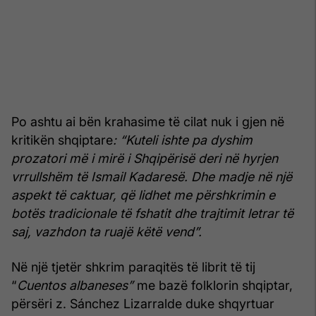
Po ashtu ai bën krahasime të cilat nuk i gjen në
kritikën shqiptare
: “Kuteli ishte pa dyshim
prozatori më i mirë i Shqipërisë deri në hyrjen
vrrullshëm të Ismail Kadaresë. Dhe madje në një
aspekt të caktuar, që lidhet me përshkrimin e
botës tradicionale të fshatit dhe trajtimit letrar të
saj, vazhdon ta ruajë këtë vend”.
Në një tjetër shkrim paraqitës të librit të tij
“
Cuentos albaneses”
me bazë folklorin shqiptar,
përsëri z. Sánchez Lizarralde duke shqyrtuar