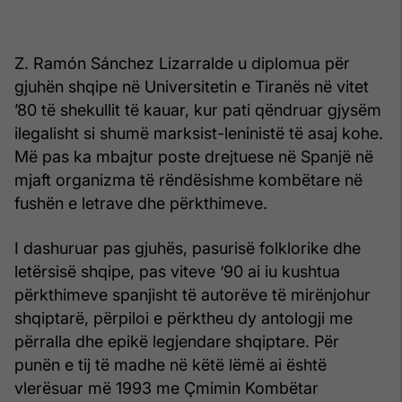
Z. Ramón Sánchez Lizarralde u diplomua për
gjuhën shqipe në Universitetin e Tiranës në vitet
’80 të shekullit të kauar, kur pati qëndruar gjysëm
ilegalisht si shumë marksist-leninistë të asaj kohe.
Më pas ka mbajtur poste drejtuese në Spanjë në
mjaft organizma të rëndësishme kombëtare në
fushën e letrave dhe përkthimeve.
I dashuruar pas gjuhës, pasurisë folklorike dhe
letërsisë shqipe, pas viteve ‘90 ai iu kushtua
përkthimeve spanjisht të autorëve të mirënjohur
shqiptarë, përpiloi e përktheu dy antologji me
përralla dhe epikë legjendare shqiptare. Për
punën e tij të madhe në këtë lëmë ai është
vlerësuar më 1993 me Çmimin Kombëtar