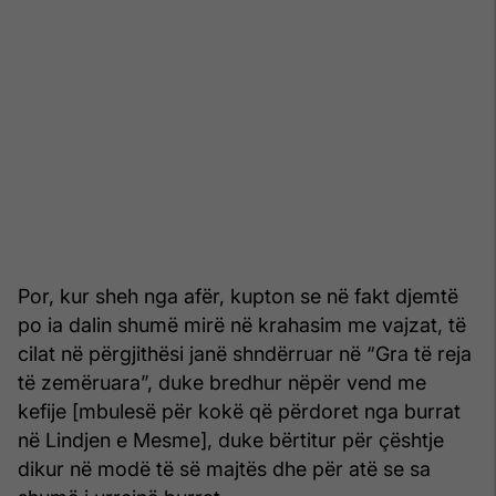
Por, kur sheh nga afër, kupton se në fakt djemtë
po ia dalin shumë mirë në krahasim me vajzat, të
cilat në përgjithësi janë shndërruar në “Gra të reja
të zemëruara”, duke bredhur nëpër vend me
kefije [mbulesë për kokë që përdoret nga burrat
në Lindjen e Mesme], duke bërtitur për çështje
dikur në modë të së majtës dhe për atë se sa