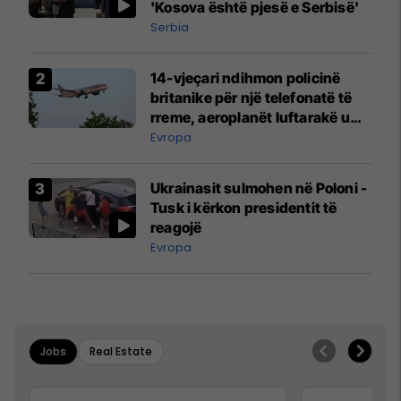
'Kosova është pjesë e Serbisë'
Serbia
14-vjeçari ndihmon policinë
britanike për një telefonatë të
rreme, aeroplanët luftarakë u
ngritën në ajër për të
Evropa
interceptuar fluturaken e Qatar
Airways që po shkonte drejt
Ukrainasit sulmohen në Poloni -
Mançesterit
Tusk i kërkon presidentit të
reagojë
Evropa
Jobs
Real Estate