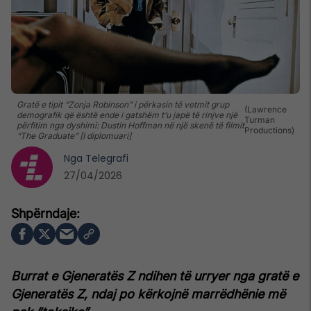
Gratë e tipit “Zonja Robinson” i përkasin të vetmit grup
(Lawrence
demografik që është ende i gatshëm t’u japë të rinjve një
Turman
përfitim nga dyshimi: Dustin Hoffman në një skenë të filmit
Productions)
“The Graduate” [I diplomuari]
Nga
Telegrafi
27/04/2026
Burrat e Gjeneratës Z ndihen të urryer nga gratë e
Gjeneratës Z, ndaj po kërkojnë marrëdhënie më