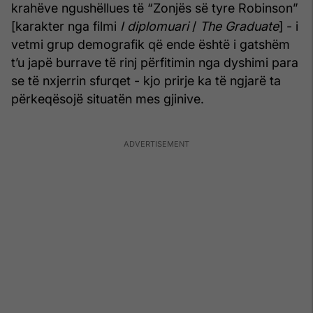
krahëve ngushëllues të “Zonjës së tyre Robinson”
[karakter nga filmi
I diplomuari
/
The Graduate
] - i
vetmi grup demografik që ende është i gatshëm
t’u japë burrave të rinj përfitimin nga dyshimi para
se të nxjerrin sfurqet - kjo prirje ka të ngjarë ta
përkeqësojë situatën mes gjinive.