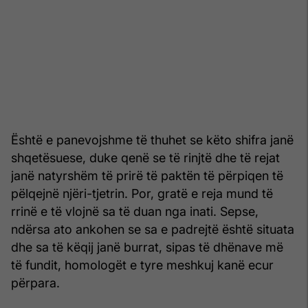
Është e panevojshme të thuhet se këto shifra janë
shqetësuese, duke qenë se të rinjtë dhe të rejat
janë natyrshëm të prirë të paktën të përpiqen të
pëlqejnë njëri-tjetrin. Por, gratë e reja mund të
rrinë e të vlojnë sa të duan nga inati. Sepse,
ndërsa ato ankohen se sa e padrejtë është situata
dhe sa të këqij janë burrat, sipas të dhënave më
të fundit, homologët e tyre meshkuj kanë ecur
përpara.