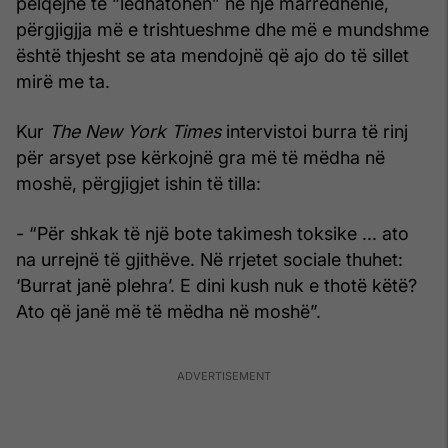
pëlqejnë të “ledhatohen” në një marrëdhënie,
përgjigjja më e trishtueshme dhe më e mundshme
është thjesht se ata mendojnë që ajo do të sillet
mirë me ta.
Kur
The New York Times
intervistoi burra të rinj
për arsyet pse kërkojnë gra më të mëdha në
moshë, përgjigjet ishin të tilla:
- “Për shkak të një bote takimesh toksike ... ato
na urrejnë të gjithëve. Në rrjetet sociale thuhet:
‘Burrat janë plehra’. E dini kush nuk e thotë këtë?
Ato që janë më të mëdha në moshë”.