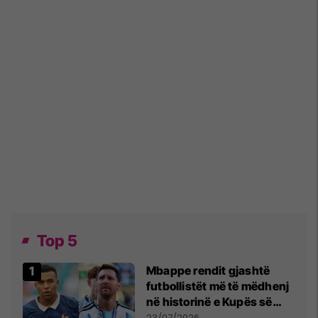
Top 5
Mbappe rendit gjashtë
futbollistët më të mëdhenj
në historinë e Kupës së
Botës, Messi mbetet i dyti
23/07/2026