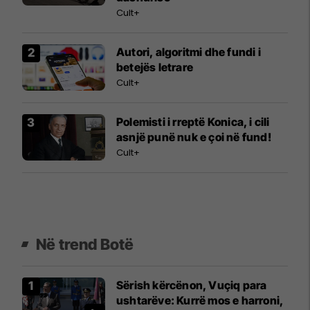
Cult+
Autori, algoritmi dhe fundi i
betejës letrare
Cult+
Polemisti i rreptë Konica, i cili
asnjë punë nuk e çoi në fund!
Cult+
Në trend Botë
Sërish kërcënon, Vuçiq para
ushtarëve: Kurrë mos e harroni,