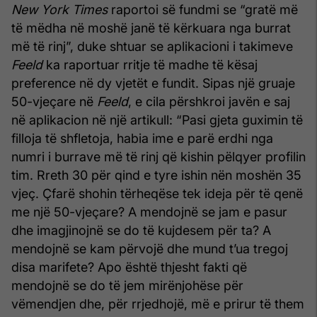
New York Times
raportoi së fundmi se “gratë më
të mëdha në moshë janë të kërkuara nga burrat
më të rinj”, duke shtuar se aplikacioni i takimeve
Feeld
ka raportuar rritje të madhe të kësaj
preference në dy vjetët e fundit. Sipas një gruaje
50-vjeçare në
Feeld
, e cila përshkroi javën e saj
në aplikacion në një artikull: “Pasi gjeta guximin të
filloja të shfletoja, habia ime e parë erdhi nga
numri i burrave më të rinj që kishin pëlqyer profilin
tim. Rreth 30 për qind e tyre ishin nën moshën 35
vjeç. Çfarë shohin tërheqëse tek ideja për të qenë
me një 50-vjeçare? A mendojnë se jam e pasur
dhe imagjinojnë se do të kujdesem për ta? A
mendojnë se kam përvojë dhe mund t’ua tregoj
disa marifete? Apo është thjesht fakti që
mendojnë se do të jem mirënjohëse për
vëmendjen dhe, për rrjedhojë, më e prirur të them