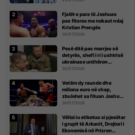
Fjalët e para të Joshuas
pas fitores me nokaut ndaj
Kristian Prengës
26/07/2026
Pesë ditë pas marrjes së
detyrës, shefi i ri i ushtrisë
ukrainase urdhëron
kontroll të madh
26/07/2026
Vetëm dy raunde dhe
miliona euro në xhep,
zbulohet sa fituan Joshua
e Prenga
26/07/2026
Vëllai iu etiketua si pjesëtar
i grupit të Arkanit, Drejtori i
Ekonomisë në Prizren