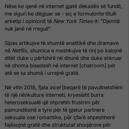
Nëse ke qenë në internet gjatë dekadës së fundit,
me siguri ke dëgjuar se - siç e formulonte titulli
arketip i opinionit të
New York Times
-it: “Djemtë
nuk janë në rregull”.
Sipas artikujve të shumtë analitikë dhe dramave
në
Netflix
, shumica e meshkujve të rinj po kalojnë
ditët duke u përfshirë në dhunë dhe duke shkruar
në dhoma bisedash në internet [chatroom] për
atë se sa shumë i urrejnë gratë.
Në vitin 2018, fjala
incel
[beqarë të pavullnetshëm
të një nënkulture interneti, kryesisht burra
heteroseksualë që shprehin frustrim për
pamundësinë e tyre për të gjetur partnere
seksuale ose romantike, për çfarë shpeshherë
fajësojnë gratë dhe strukturat shoqërore për