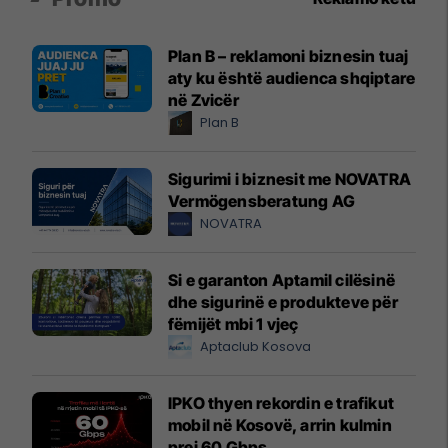
Plan B – reklamoni biznesin tuaj
aty ku është audienca shqiptare
në Zvicër
Plan B
Sigurimi i biznesit me NOVATRA
Vermögensberatung AG
NOVATRA
Si e garanton Aptamil cilësinë
dhe sigurinë e produkteve për
fëmijët mbi 1 vjeç
Aptaclub Kosova
IPKO thyen rekordin e trafikut
mobil në Kosovë, arrin kulmin
prej 60 Gbps