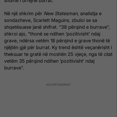
shumë i urrejnë burrat.
Në një shkrim për
New Statesman
, analistja e
sondazheve, Scarlett Maguire, zbuloi se sa
shqetësuese janë shifrat. “38 përqind e burrave”,
shkroi ajo, “thonë se ndihen ‘pozitivisht’ ndaj
grave, ndërsa vetëm 18 përqind e grave thonë të
njëjtën gjë për burrat. Ky trend është veçanërisht i
theksuar te gratë në moshën 25 vjeçe, nga të cilat
vetëm 35 përqind ndihen ‘pozitivisht’ ndaj
burrave”.