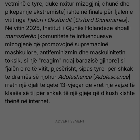
vetminë e tyre, duke nxitur mizogjini, dhunë dhe
pikëpamje ekstremiste] ishte në finale për fjalën e
vitit nga
Fjalori i Oksfordit
[
Oxford Dictionaries
].
Në vitin 2025, Instituti i Gjuhës Holandeze shpalli
manosferën
[komunitete të influencuesve
mizogjenë që promovojnë supremacinë
mashkullore, antifeminizmin dhe maskulinitetin
toksik, si një "reagim" ndaj barazisë gjinore] si
fjalën e re të vitit, pjesërisht, sipas tyre, për shkak
të dramës së njohur
Adoleshenca
[
Adolescence
]
rreth një djali të qetë 13-vjeçar që vret një vajzë të
klasës së tij për shkak të një gjëje që dikush kishte
thënë në internet.