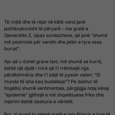
Të rinjtë dhe të rejat në këtë vend janë
jashtëzakonisht të përçarë - me gratë e
Gjeneratës Z, sipas sondazheve, që janë “shumë
më pesimiste për vendin dhe jetën e tyre sesa
burrat”.
Ajo që u duhet grave tani, më shumë se kurrë,
është një djalë i mirë që t’i rrëmbejë nga
përditshmëria dhe t’i bëjë të pyesin veten: “Si
munda të isha kaq budallaqe”? Pa dashur të
tingëlloj shumë sentimentale, përgjigjja ndaj kësaj
“epidemie” gjithnjë e më shqetësuese frike dhe
mjerimi është dashuria e vërtetë.
Por, si mund ta gjejnë gratë e reja Princin e tyre të