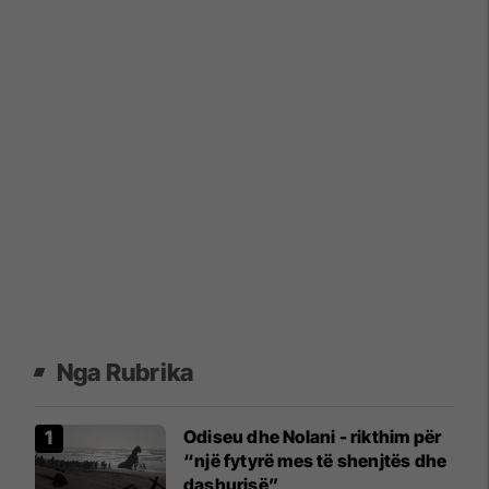
Nga Rubrika
Odiseu dhe Nolani - rikthim për
“një fytyrë mes të shenjtës dhe
dashurisë”