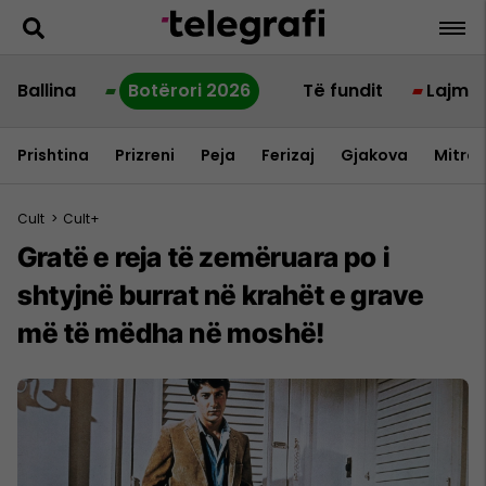
Ballina
Botërori 2026
Të fundit
Lajme
Prishtina
Prizreni
Peja
Ferizaj
Gjakova
Mitrov
Cult
>
Cult+
Gratë e reja të zemëruara po i
shtyjnë burrat në krahët e grave
më të mëdha në moshë!