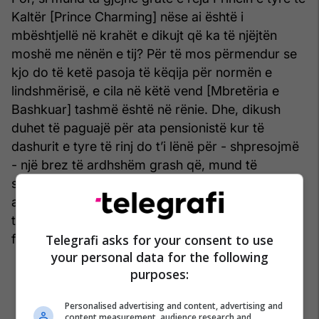
Kaltër [Prince Charming] nëse ai është i
mbështjellë në krahët e dikujt që ka të njëjtën
moshë me nënën e tij? Për të mos përmendur se
kjo do të ketë pasoja të këqija për normën e
lindshmërisë, e cila në këtë vend [Mbretëria e
Bashkuar] tashmë është në rënie. Dhe, dikush
duhet të paguajë për ata pensionistë kur të
dashurit e tyre të rinj do t’i lënë për - shpresojmë
- një brez të ardhshëm grash që, mund të
shpresohet, nuk janë aq të varura nga mjerimi
algoritmik sa të mos duan as gëzimet themelore
të jetës si dashuria, romanca, martesa dhe
fëmijët. /Telegrafi/
Telegrafi asks for your consent to use
your personal data for the following
purposes:
Personalised advertising and content, advertising and
content measurement, audience research and