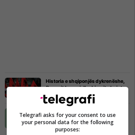
Historia e shqiponjës dykrenëshe,
flamurit kuqezi dhe himnit shqiptar
Histori
28/11/2021
Përkthimi si problem: Shtëpitë
Telegrafi asks for your consent to use
botuese duhet t’i paguajnë më
your personal data for the following
shumë shqipëruesit
purposes:
Cult+
24/11/2021