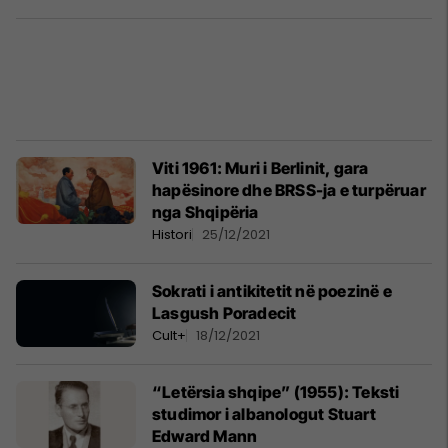
Viti 1961: Muri i Berlinit, gara
hapësinore dhe BRSS-ja e turpëruar
nga Shqipëria
Histori
25/12/2021
Sokrati i antikitetit në poezinë e
Lasgush Poradecit
Cult+
18/12/2021
“Letërsia shqipe” (1955): Teksti
studimor i albanologut Stuart
Edward Mann