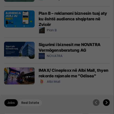
Plan B – reklamoni biznesin tuaj aty
ku është audienca shqiptare në
Zvicër
Plan B
Sigurimi i biznesit me NOVATRA
Vermögensberatung AG
NOVATRA
IMAX/ Cineplexx në Albi Mall, thyen
rekorde rajonale me "Odisea"
Albi Mall
Jobs
Real Estate