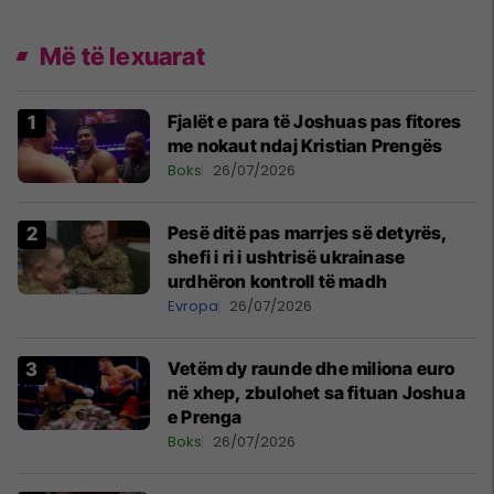
Më të lexuarat
Fjalët e para të Joshuas pas fitores
me nokaut ndaj Kristian Prengës
Boks
26/07/2026
Pesë ditë pas marrjes së detyrës,
shefi i ri i ushtrisë ukrainase
urdhëron kontroll të madh
Evropa
26/07/2026
Vetëm dy raunde dhe miliona euro
në xhep, zbulohet sa fituan Joshua
e Prenga
Boks
26/07/2026