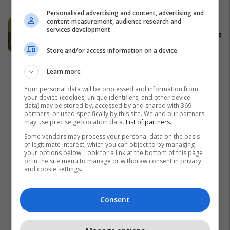
Personalised advertising and content, advertising and
content measurement, audience research and
Kuteli: Shuteriqi i vodhi e përlau
services development
veprat e Lef Nosit, në Beograd tha se
rrjedh nga një familje e “Stara
Store and/or access information on a device
Serbisë” në Elbasan!
Fakte
02/11/2021
Learn more
Your personal data will be processed and information from
1
your device (cookies, unique identifiers, and other device
data) may be stored by, accessed by and shared with 369
partners, or used specifically by this site. We and our partners
may use precise geolocation data.
List of partners.
Some vendors may process your personal data on the basis
of legitimate interest, which you can object to by managing
your options below. Look for a link at the bottom of this page
or in the site menu to manage or withdraw consent in privacy
and cookie settings.
Consent