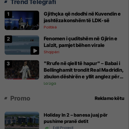
Trend Telegrafi
Gjithçka që ndodhi në Kuvendin e
jashtëzakonshëm të LDK-së
Politikë
Fenomen i çuditshëm në Gjirin e
Lalzit, pamjet bëhen virale
Shqipëri
"Rrufe në qiell të hapur" – Babai i
Bellinghamit trondit Real Madridin,
zbulon dëshirën e yllit anglez për
largim
La Liga
Promo
Reklamo këtu
Holiday In 2 – banesa juaj për
pushime pranë detit
Edil Project