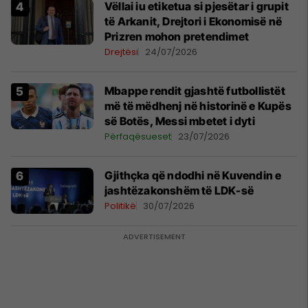
Vëllai iu etiketua si pjesëtar i grupit
të Arkanit, Drejtori i Ekonomisë në
Prizren mohon pretendimet
Drejtësi
24/07/2026
Mbappe rendit gjashtë futbollistët
më të mëdhenj në historinë e Kupës
së Botës, Messi mbetet i dyti
Përfaqësueset
23/07/2026
Gjithçka që ndodhi në Kuvendin e
jashtëzakonshëm të LDK-së
Politikë
30/07/2026