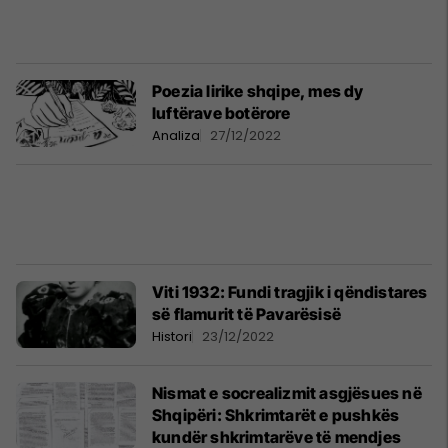
Poezia lirike shqipe, mes dy
luftërave botërore
Analiza
27/12/2022
Viti 1932: Fundi tragjik i qëndistares
së flamurit të Pavarësisë
Histori
23/12/2022
Nismat e socrealizmit asgjësues në
Shqipëri: Shkrimtarët e pushkës
kundër shkrimtarëve të mendjes