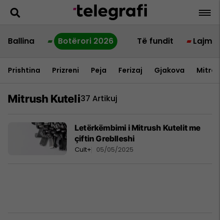
Ballina
Botërori 2026
Të fundit
Lajme
Prishtina
Prizreni
Peja
Ferizaj
Gjakova
Mitrov
Mitrush Kuteli
37 Artikuj
Letërkëmbimi i Mitrush Kutelit me
çiftin Greblleshi
Cult+
05/05/2025