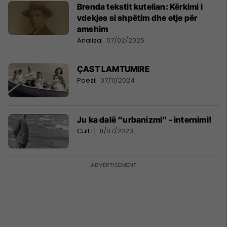
Brenda tekstit kutelian: Kërkimi i
vdekjes si shpëtim dhe etje për
amshim
Analiza
07/02/2025
ÇAST LAMTUMIRE
Poezi
07/11/2024
Ju ka dalë “urbanizmi” - internimi!
Cult+
11/07/2023