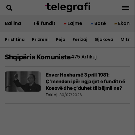
Ballina
Të fundit
Lajme
Botë
Ekono
Prishtina
Prizreni
Peja
Ferizaj
Gjakova
Mitrov
Shqipëria Komuniste
475 Artikuj
Enver Hoxha më 3 prill 1981:
Ç’mendoni për ngjarjet e fundit në
Kosovë dhe ç’duhet të bëjmë ne?
Fakte
30/07/2026