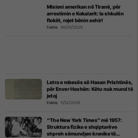
Misioni amerikan në Tiranë, për
arrestimin e Kokalarit: Ia shkulën
flokët, rojet bënin sehir!
Fakte
06/01/2026
Letra e mbesës së Hasan Prishtinës,
për Enver Hoxhën: Këtu nuk mund të
jetoj
Fakte
11/12/2025
“The New York Times” më 1957:
Struktura fizike e shqiptarëve
shpreh sëmundjen kronike të