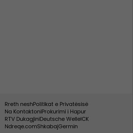
Rreth nesh
Politikat e Privatësisë
Na Kontaktoni
Prokurimi i Hapur
RTV Dukagjini
Deutsche Welle
ICK
Ndreqe.com
Shkabaj
Germin