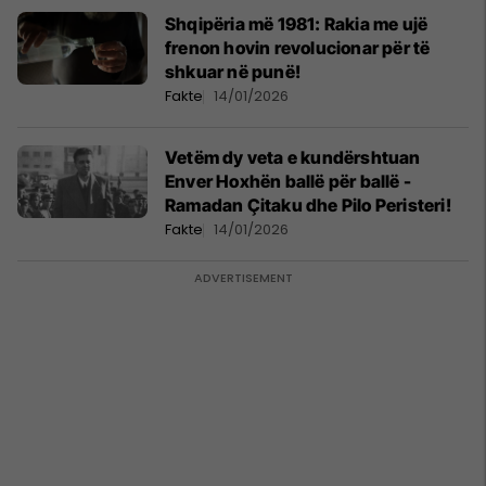
Shqipëria më 1981: Rakia me ujë
frenon hovin revolucionar për të
shkuar në punë!
Fakte
14/01/2026
Vetëm dy veta e kundërshtuan
Enver Hoxhën ballë për ballë -
Ramadan Çitaku dhe Pilo Peristeri!
Fakte
14/01/2026