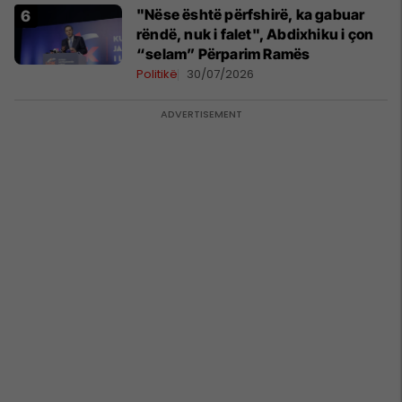
"Nëse është përfshirë, ka gabuar
rëndë, nuk i falet", Abdixhiku i çon
“selam” Përparim Ramës
Politikë
30/07/2026