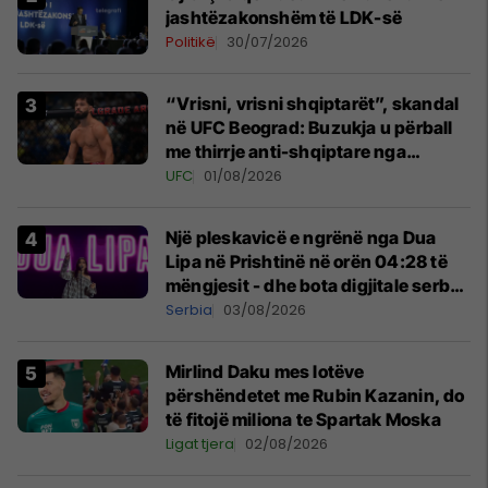
jashtëzakonshëm të LDK-së
Politikë
30/07/2026
“Vrisni, vrisni shqiptarët”, skandal
në UFC Beograd: Buzukja u përball
me thirrje anti-shqiptare nga
tribunat
UFC
01/08/2026
Një pleskavicë e ngrënë nga Dua
Lipa në Prishtinë në orën 04:28 të
mëngjesit - dhe bota digjitale serbe
shpall gjendjen e luftës
Serbia
03/08/2026
Mirlind Daku mes lotëve
përshëndetet me Rubin Kazanin, do
të fitojë miliona te Spartak Moska
Ligat tjera
02/08/2026