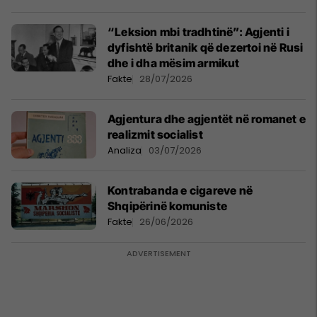
“Leksion mbi tradhtinë”: Agjenti i
dyfishtë britanik që dezertoi në Rusi
dhe i dha mësim armikut
Fakte
28/07/2026
Agjentura dhe agjentët në romanet e
realizmit socialist
Analiza
03/07/2026
Kontrabanda e cigareve në
Shqipërinë komuniste
Fakte
26/06/2026