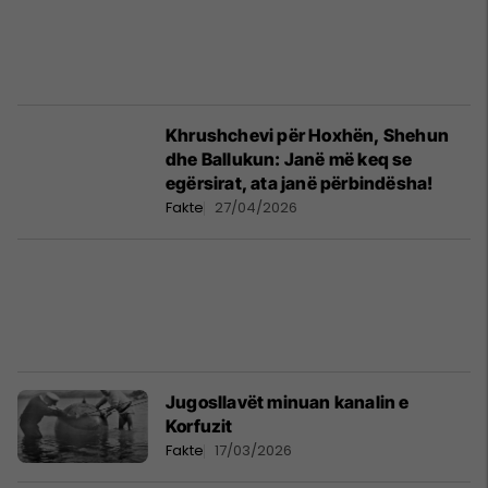
Khrushchevi për Hoxhën, Shehun
dhe Ballukun: Janë më keq se
egërsirat, ata janë përbindësha!
Fakte
27/04/2026
Jugosllavët minuan kanalin e
Korfuzit
Fakte
17/03/2026