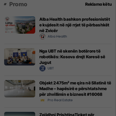
Promo
Reklamo këtu
Alba Health bashkon profesionistët
e kujdesit në një rrjet të përbashkët
në Zvicër
Alba Health
Nga UBT në skenën botërore të
robotikës: Kosova drejt Koresë së
Jugut
UBT
Objekt 2475m² me qira në Sllatinë të
Madhe – hapësirë e përshtatshme
për zhvillimin e biznesit #16068
Pro Real Estate
Zgjidhni PrishtinaTicket për