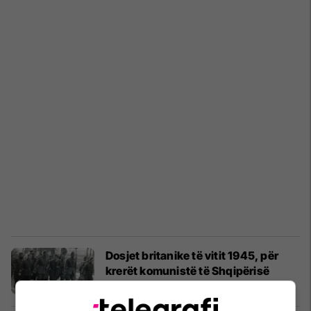
Dosjet britanike të vitit 1945, për
krerët komunistë të Shqipërisë
Histori
16/10/2025