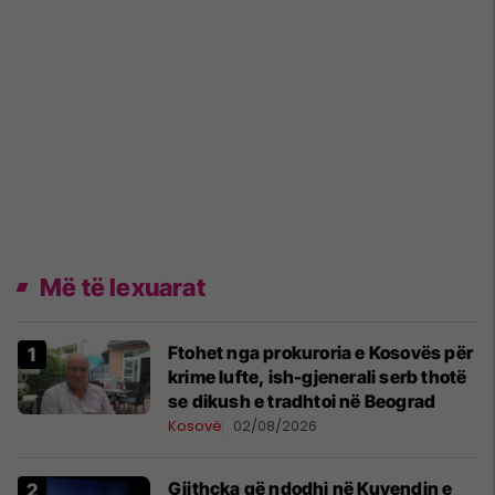
Më të lexuarat
Ftohet nga prokuroria e Kosovës për
krime lufte, ish-gjenerali serb thotë
se dikush e tradhtoi në Beograd
Kosovë
02/08/2026
Gjithçka që ndodhi në Kuvendin e