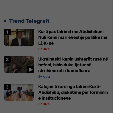
Trend Telegrafi
Kurti pas takimit me Abdixhikun:
Nuk kemi marrëveshje politike me
LDK-në
Politikë
Ukrainasit i kapin ushtarët rusë në
befasi, ishin duke fjetur në
strehimoret e kamufluara
Evropa
Kalojnë tri orë nga takimi Kurti-
Abdixhiku, diskutime për formimin
e institucioneve
Politikë