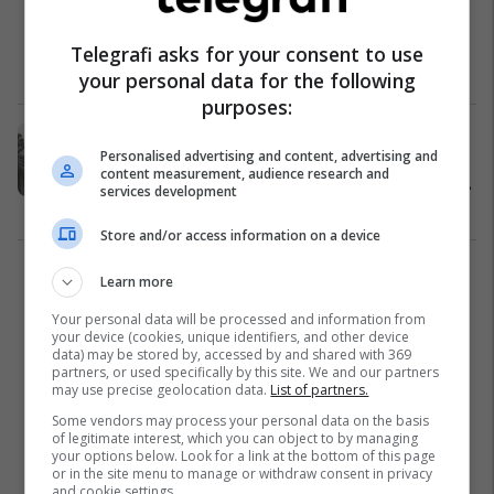
Enver Hoxha, biri i llastuar i një
tregtari të mirë
Telegrafi asks for your consent to use
Fakte
20/08/2025
your personal data for the following
purposes:
Hrushovi për Shqipërinë: Hoxha,
Personalised advertising and content, advertising and
Shehu dhe Balluku përdornin
content measurement, audience research and
metodat e Stalinit për asgjësimin e
services development
njerëzve të ndershëm
Fakte
04/08/2025
Store and/or access information on a device
1
Learn more
Your personal data will be processed and information from
your device (cookies, unique identifiers, and other device
data) may be stored by, accessed by and shared with 369
partners, or used specifically by this site. We and our partners
may use precise geolocation data.
List of partners.
Some vendors may process your personal data on the basis
of legitimate interest, which you can object to by managing
your options below. Look for a link at the bottom of this page
or in the site menu to manage or withdraw consent in privacy
and cookie settings.