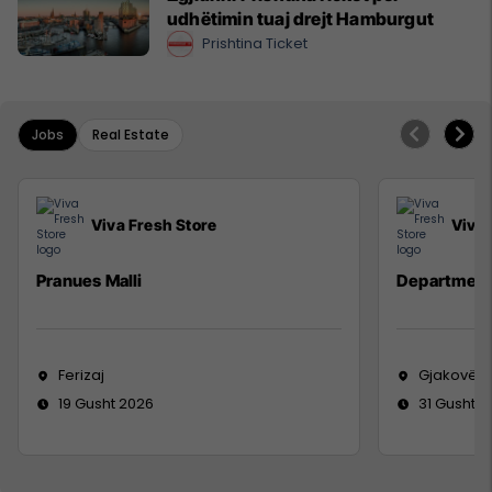
udhëtimin tuaj drejt Hamburgut
Prishtina Ticket
Jobs
Real Estate
Viva Fresh Store
Viva 
Pranues Malli
Department
Ferizaj
Gjakovë
19 Gusht 2026
31 Gusht 2