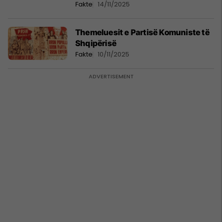
dorëzimit
Fakte
14/11/2025
Themeluesit e Partisë Komuniste të
Shqipërisë
Fakte
10/11/2025