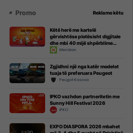
Promo
Reklamo këtu
Këtë herë me kartelë
gërvishtëse plotësisht digjitale
dhe mbi 40 mijë shpërblime
instant!
Meridian
Zgjidhni një nga katër modelet
tuaja të preferuara Peugeot
Peugot Kosova
IPKO vazhdon partneritetin me
Sunny Hill Festival 2026
IPKO
EXPO DIASPORA 2026 mbahet
më 3, 4 dhe 5 gusht në Prishtinë