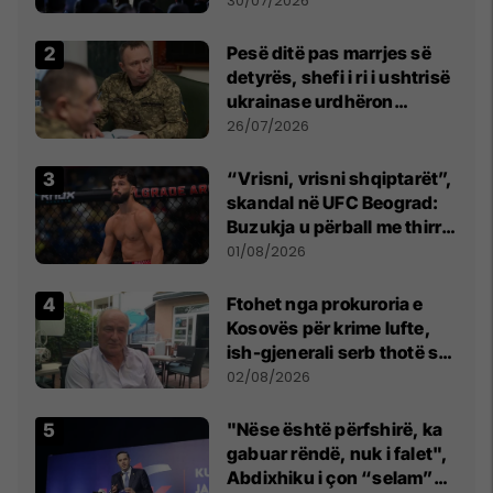
30/07/2026
Pesë ditë pas marrjes së
detyrës, shefi i ri i ushtrisë
ukrainase urdhëron
kontroll të madh
26/07/2026
“Vrisni, vrisni shqiptarët”,
skandal në UFC Beograd:
Buzukja u përball me thirrje
anti-shqiptare nga
01/08/2026
tribunat
Ftohet nga prokuroria e
Kosovës për krime lufte,
ish-gjenerali serb thotë se
dikush e tradhtoi në
02/08/2026
Beograd
"Nëse është përfshirë, ka
gabuar rëndë, nuk i falet",
Abdixhiku i çon “selam”