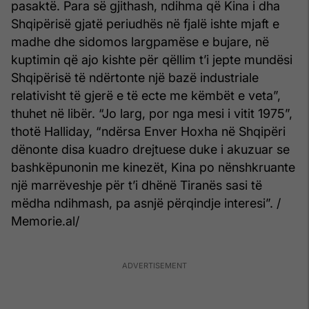
pasaktë. Para së gjithash, ndihma që Kina i dha
Shqipërisë gjatë periudhës në fjalë ishte mjaft e
madhe dhe sidomos largpamëse e bujare, në
kuptimin që ajo kishte për qëllim t’i jepte mundësi
Shqipërisë të ndërtonte një bazë industriale
relativisht të gjerë e të ecte me këmbët e veta”,
thuhet në libër. “Jo larg, por nga mesi i vitit 1975”,
thotë Halliday, “ndërsa Enver Hoxha në Shqipëri
dënonte disa kuadro drejtuese duke i akuzuar se
bashkëpunonin me kinezët, Kina po nënshkruante
një marrëveshje për t’i dhënë Tiranës sasi të
mëdha ndihmash, pa asnjë përqindje interesi”. /
Memorie.al/