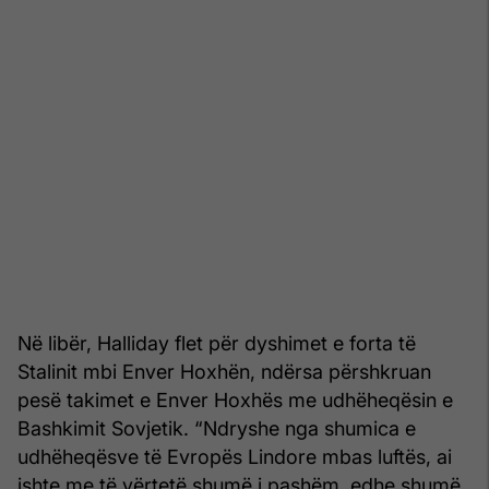
Në libër, Halliday flet për dyshimet e forta të
Stalinit mbi Enver Hoxhën, ndërsa përshkruan
pesë takimet e Enver Hoxhës me udhëheqësin e
Bashkimit Sovjetik. “Ndryshe nga shumica e
udhëheqësve të Evropës Lindore mbas luftës, ai
ishte me të vërtetë shumë i pashëm, edhe shumë