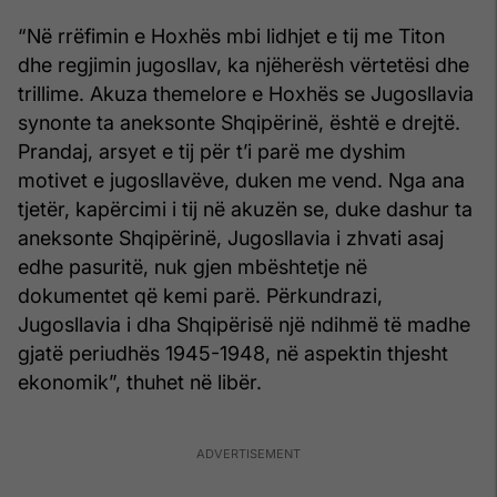
“Në rrëfimin e Hoxhës mbi lidhjet e tij me Titon
dhe regjimin jugosllav, ka njëherësh vërtetësi dhe
trillime. Akuza themelore e Hoxhës se Jugosllavia
synonte ta aneksonte Shqipërinë, është e drejtë.
Prandaj, arsyet e tij për t’i parë me dyshim
motivet e jugosllavëve, duken me vend. Nga ana
tjetër, kapërcimi i tij në akuzën se, duke dashur ta
aneksonte Shqipërinë, Jugosllavia i zhvati asaj
edhe pasuritë, nuk gjen mbështetje në
dokumentet që kemi parë. Përkundrazi,
Jugosllavia i dha Shqipërisë një ndihmë të madhe
gjatë periudhës 1945-1948, në aspektin thjesht
ekonomik”, thuhet në libër.