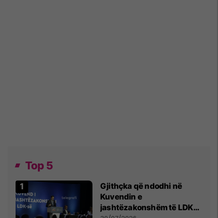
Top 5
Gjithçka që ndodhi në
Kuvendin e
jashtëzakonshëm të LDK-
së