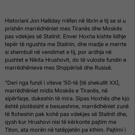
Historiani Jon Halliday rrëfen në librin e tij se si u
prishën marrëdhëniet mes Tiranës dhe Moskës
pas vdekjes së Stalinit. Enver Hoxha kishte lidhje
tepër të ngushta me Stalinin, dhe madje e merrte
si shembull në vendimet e tij, por ardhja në
pushtet e Nikita Hrushovit, do të vuloste fundin e
marrëdhënieve mes Shqipërisë dhe Rusisë.
“Deri nga fundi i viteve ’50-të [të shekullit XX],
marrëdhëniet midis Moskës e Tiranës, në
sipërfaqe, dukeshin të mira. Sipas Hoxhës dhe kjo
është plotësisht e besueshme, marrëdhëniet zunë
të ftoheshin pak kohë pas vdekjes së Stalinit dhe,
qysh kur Hrushovi nisi të kërkonte pajtim me
Titon, ata morën në tatëpjetën pa kthim. Pajtimi i