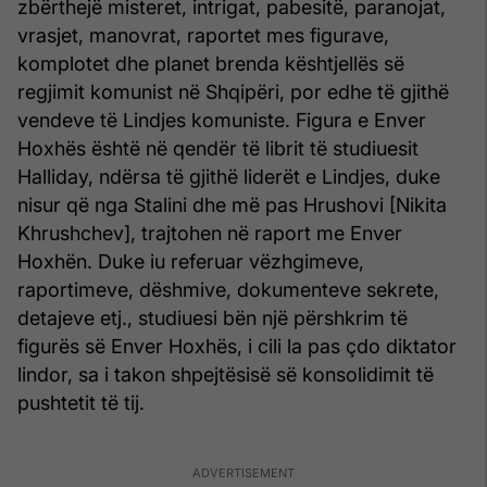
zbërthejë misteret, intrigat, pabesitë, paranojat,
vrasjet, manovrat, raportet mes figurave,
komplotet dhe planet brenda kështjellës së
regjimit komunist në Shqipëri, por edhe të gjithë
vendeve të Lindjes komuniste. Figura e Enver
Hoxhës është në qendër të librit të studiuesit
Halliday, ndërsa të gjithë liderët e Lindjes, duke
nisur që nga Stalini dhe më pas Hrushovi [Nikita
Khrushchev], trajtohen në raport me Enver
Hoxhën. Duke iu referuar vëzhgimeve,
raportimeve, dëshmive, dokumenteve sekrete,
detajeve etj., studiuesi bën një përshkrim të
figurës së Enver Hoxhës, i cili la pas çdo diktator
lindor, sa i takon shpejtësisë së konsolidimit të
pushtetit të tij.