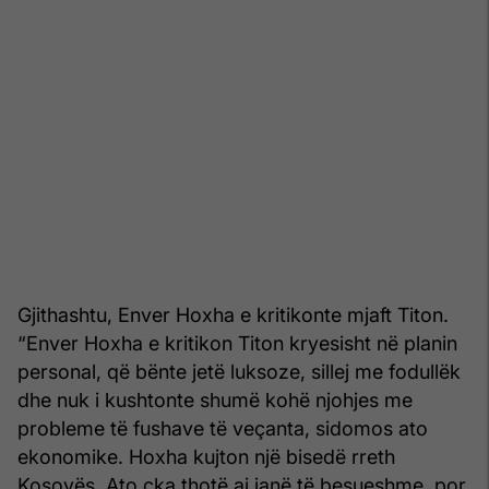
Gjithashtu, Enver Hoxha e kritikonte mjaft Titon.
“Enver Hoxha e kritikon Titon kryesisht në planin
personal, që bënte jetë luksoze, sillej me fodullëk
dhe nuk i kushtonte shumë kohë njohjes me
probleme të fushave të veçanta, sidomos ato
ekonomike. Hoxha kujton një bisedë rreth
Kosovës. Ato çka thotë ai janë të besueshme, por