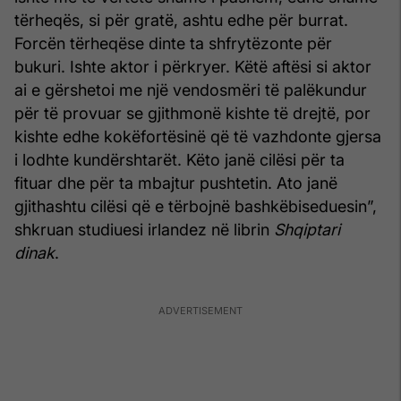
tërheqës, si për gratë, ashtu edhe për burrat.
Forcën tërheqëse dinte ta shfrytëzonte për
bukuri. Ishte aktor i përkryer. Këtë aftësi si aktor
ai e gërshetoi me një vendosmëri të palëkundur
për të provuar se gjithmonë kishte të drejtë, por
kishte edhe kokëfortësinë që të vazhdonte gjersa
i lodhte kundërshtarët. Këto janë cilësi për ta
fituar dhe për ta mbajtur pushtetin. Ato janë
gjithashtu cilësi që e tërbojnë bashkëbiseduesin”,
shkruan studiuesi irlandez në librin
Shqiptari
dinak
.