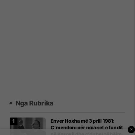
Nga Rubrika
Enver Hoxha më 3 prill 1981:
Ç’mendoni për ngjarjet e fundit
×
në Kosovë dhe ç’duhet të bëjmë