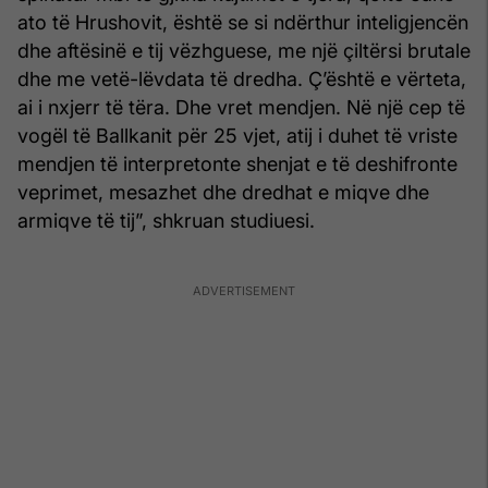
ato të Hrushovit, është se si ndërthur inteligjencën
dhe aftësinë e tij vëzhguese, me një çiltërsi brutale
dhe me vetë-lëvdata të dredha. Ç’është e vërteta,
ai i nxjerr të tëra. Dhe vret mendjen. Në një cep të
vogël të Ballkanit për 25 vjet, atij i duhet të vriste
mendjen të interpretonte shenjat e të deshifronte
veprimet, mesazhet dhe dredhat e miqve dhe
armiqve të tij”, shkruan studiuesi.