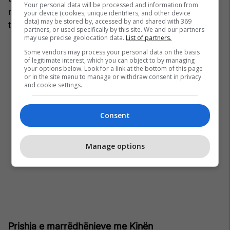
Your personal data will be processed and information from
ngaqë shqiptarët i trembeshin demokratizimit’”,
your device (cookies, unique identifiers, and other device
data) may be stored by, accessed by and shared with 369
thotë Halliday në librin e tij.
partners, or used specifically by this site. We and our partners
may use precise geolocation data.
List of partners.
Some vendors may process your personal data on the basis
of legitimate interest, which you can object to by managing
your options below. Look for a link at the bottom of this page
or in the site menu to manage or withdraw consent in privacy
and cookie settings.
Consent
Manage options
Prishja e marrëdhënieve me Kinën