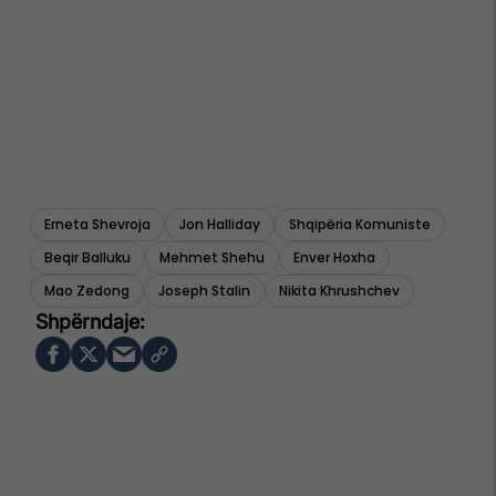
Erneta Shevroja
Jon Halliday
Shqipëria Komuniste
Beqir Balluku
Mehmet Shehu
Enver Hoxha
Mao Zedong
Joseph Stalin
Nikita Khrushchev