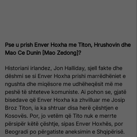
Pse u prish Enver Hoxha me Titon, Hrushovin dhe
Mao Ce Dunin [Mao Zedong]?
Historiani irlandez, Jon Halliday, sjell fakte dhe
dëshmi se si Enver Hoxha prishi marrëdhëniet e
ngushta dhe miqësore me udhëheqësit më me
peshë të shteteve komuniste. Ai pohon se, gjatë
bisedave që Enver Hoxha ka zhvilluar me Josip
Broz Titon, ia ka shtruar disa herë çështjen e
Kosovës. Por, jo vetëm që Tito nuk e merrte
përsipër këtë çështje, sipas Enver Hoxhës, por
Beogradi po përgatiste aneksimin e Shqipërisë.