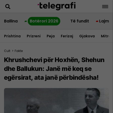
Ballina
Botërori 2026
Të fundit
Lajme
Prishtina
Prizreni
Peja
Ferizaj
Gjakova
Mitrov
Cult
>
Fakte
Khrushchevi për Hoxhën, Shehun
dhe Ballukun: Janë më keq se
egërsirat, ata janë përbindësha!