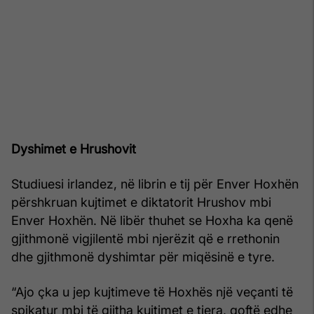
Dyshimet e Hrushovit
Studiuesi irlandez, në librin e tij për Enver Hoxhën
përshkruan kujtimet e diktatorit Hrushov mbi
Enver Hoxhën. Në libër thuhet se Hoxha ka qenë
gjithmonë vigjilentë mbi njerëzit që e rrethonin
dhe gjithmonë dyshimtar për miqësinë e tyre.
“Ajo çka u jep kujtimeve të Hoxhës një veçanti të
spikatur mbi të gjitha kujtimet e tjera, qoftë edhe