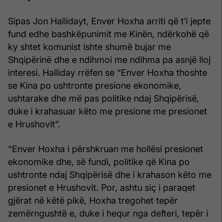
Sipas Jon Hallidayt, Enver Hoxha arriti që t’i jepte
fund edhe bashkëpunimit me Kinën, ndërkohë që
ky shtet komunist ishte shumë bujar me
Shqipërinë dhe e ndihmoi me ndihma pa asnjë lloj
interesi. Halliday rrëfen se “Enver Hoxha thoshte
se Kina po ushtronte presione ekonomike,
ushtarake dhe më pas politike ndaj Shqipërisë,
duke i krahasuar këto me presione me presionet
e Hrushovit”.
“Enver Hoxha i përshkruan me hollësi presionet
ekonomike dhe, së fundi, politike që Kina po
ushtronte ndaj Shqipërisë dhe i krahason këto me
presionet e Hrushovit. Por, ashtu siç i paraqet
gjërat në këtë pikë, Hoxha tregohet tepër
zemërngushtë e, duke i hequr nga defteri, tepër i