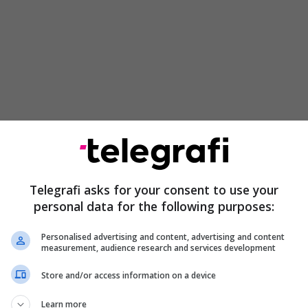
katër vjet më vonë, ka më pak shpresë për atë që
iciale mund të bëjë për brezin tim. Në fakt, jam e
Telegrafi asks for your consent to use your
personal data for the following purposes:
tu nga Esme Gordon Craig:
ç dhe beqare - pse ka kaq shumë djem që
Personalised advertising and content, advertising and content
measurement, audience research and services development
a të moshës së nënës sime?
 tani po synon miqësitë e Brezit Z!
Store and/or access information on a device
ligjenca artificiale filloi të dominojë jetën time.
Learn more