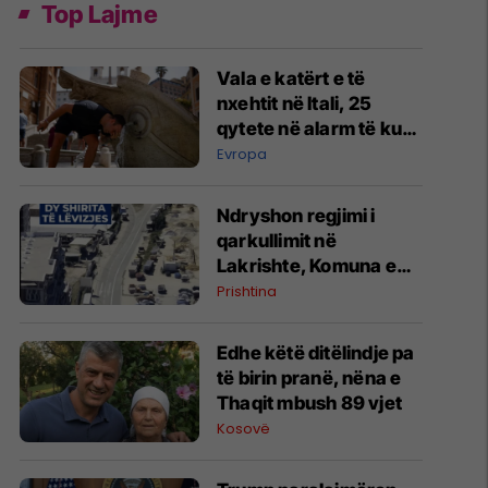
Top Lajme
Vala e katërt e të
nxehtit në Itali, 25
qytete në alarm të kuq
- probleme me
Evropa
mungesën e ujit
Ndryshon regjimi i
qarkullimit në
Lakrishte, Komuna e
Prishtinës ofron
Prishtina
shpjegime
Edhe këtë ditëlindje pa
të birin pranë, nëna e
Thaqit mbush 89 vjet
Kosovë