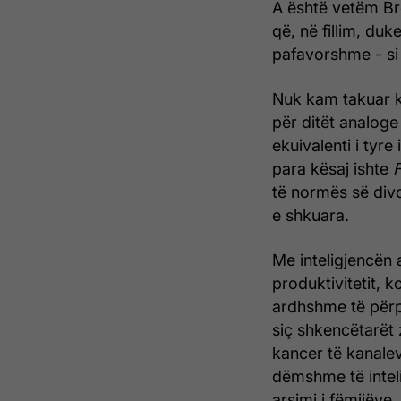
A është vetëm Bre
që, në fillim, duk
pafavorshme - si 
Nuk kam takuar ku
për ditët analoge
ekuivalenti i tyre
para kësaj ishte
F
të normës së divo
e shkuara.
Me inteligjencën ar
produktivitetit, k
ardhshme të përpa
siç shkencëtarët 
kancer të kanale
dëmshme të intelig
arsimi i fëmijëve,