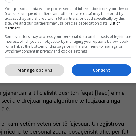
ë e pashmangshme: qoftë ndihmë akademike,
Your personal data will be processed and information from your device
(cookies, unique identifiers, and other device data) may be stored by,
istrative apo udhëzim emocional, inteligjenca
accessed by and shared with 369 partners, or used specifically by this
e ishte aty për t’i zgjidhur të gjitha. Dhe, edhe kur
site. We and our partners may use precise geolocation data.
List of
partners.
ri në mënyrë aktive ndihmë prej saj - pasaktësitë e
Some vendors may process your personal data on the basis of legitimate
të lodhshme sa stili i saj monoton - përsëri nuk
interest, which you can object to by managing your options below. Look
sha.
ChatGPT
-ja ishte ngulitur si një anëtar i grupit
for a link at the bottom of this page or in the site menu to manage or
withdraw consent in privacy and cookie settings.
dimi i të cilit duhej marrë parasysh para gjithë të
le
prezantoi përgjigje të gjeneruara nga inteligjenca
a t’i përdorja ato në vend që të klikoja në faqet e
Manage options
Consent
 gjeneruar artificialisht pushton faqet [feed] e mia
, secila e drejtuar nga algoritme të fuqizuara nga
iale.
e, kam vetëm veten për të fajësuar. U regjistrova
joj rrjedha të personalizuara posaçërisht dhe, për fat