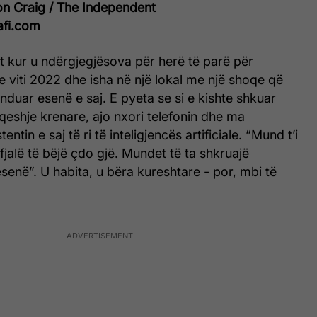
n Craig / The Independent
afi.com
et kur u ndërgjegjësova për herë të parë për
te viti 2022 dhe isha në një lokal me një shoqe që
nduar esenë e saj. E pyeta se si e kishte shkuar
eshje krenare, ajo nxori telefonin dhe ma
ntin e saj të ri të inteligjencës artificiale. “Mund t’i
fjalë të bëjë çdo gjë. Mundet të ta shkruajë
esenë”. U habita, u bëra kureshtare - por, mbi të