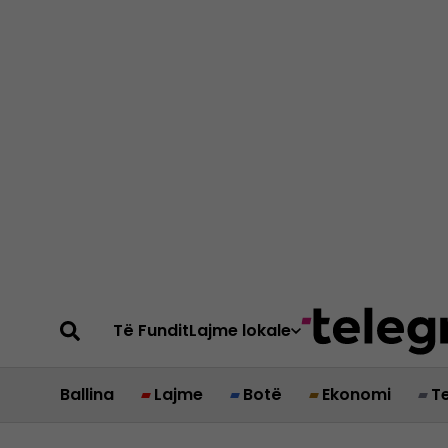
Të Fundit
Lajme lokale
Ballina
Lajme
Botë
Ekonomi
T