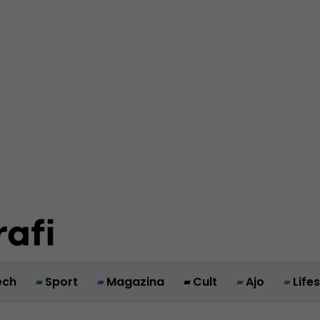
ech
Sport
Magazina
Cult
Ajo
Life