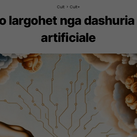
Cult
>
Cult+
po largohet nga dashuria
artificiale