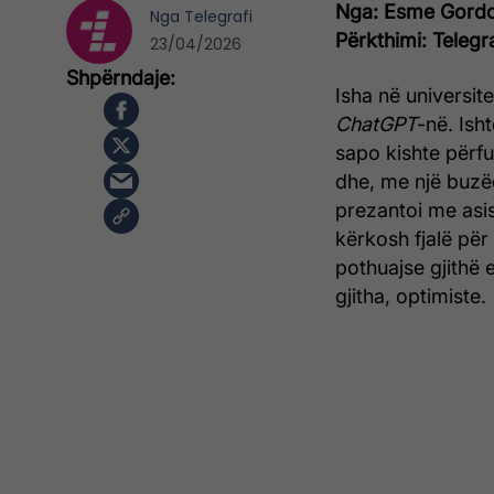
Nga: Esme Gordo
Nga
Telegrafi
Përkthimi: Telegr
23/04/2026
Isha në universit
ChatGPT
-në. Ish
sapo kishte përfu
dhe, me një buzëq
prezantoi me asiste
kërkosh fjalë për 
pothuajse gjithë 
gjitha, optimiste.