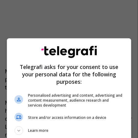
Telegrafi asks for your consent to use
Megjithatë, seria u ndal nga Arsenal dhe një
your personal data for the following
periudhë e dobët në prill i nxori jashtë garës për
purposes:
titull.
Personalised advertising and content, advertising and
content measurement, audience research and
Manchester United, pas një fillimi të dobët, nuk
services development
humbi më pas humbjes ndaj Middlesbrough në
Store and/or access information on a device
dhjetor dhe e mbylli sezonin fuqishëm, duke fituar
Ligën Premier, FA Cup dhe Ligën e Kampionëve
Learn more
në një sezon historik.