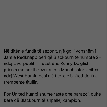
Në ditën e fundit të sezonit, një gol i vonshëm i
Jamie Redknapp bëri që Blackburn të humbte 2–1
ndaj Liverpoolit. Tifozët dhe Kenny Dalglish
prisnin me ankth rezultatin e Manchester United
ndaj West Hamit, pasi një fitore e United do t’ua
rrëmbente titullin.
Por United humbi shumë raste dhe barazoi, duke
bërë që Blackburn të shpallej kampion.