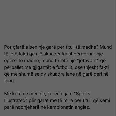
Por çfarë e bën një garë për titull të madhe? Mund
të jetë fakti që një skuadër ka shpërdoruar një
epërsi të madhe, mund të jetë një “jofavorit” që
përballet me gjigantët e futbollit, ose thjesht fakti
që më shumë se dy skuadra janë në garë deri në
fund.
Me këtë në mendje, ja renditja e “Sports
Illustrated” për garat më të mira për titull që kemi
parë ndonjëherë në kampionatin anglez.