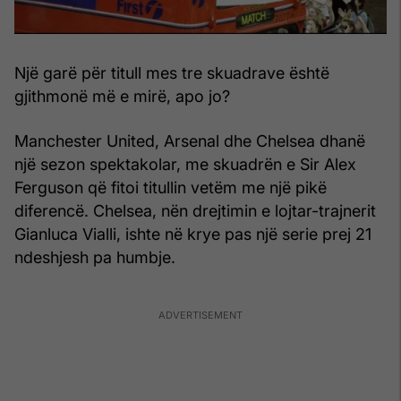
Një garë për titull mes tre skuadrave është
gjithmonë më e mirë, apo jo?
Manchester United, Arsenal dhe Chelsea dhanë
një sezon spektakolar, me skuadrën e Sir Alex
Ferguson që fitoi titullin vetëm me një pikë
diferencë. Chelsea, nën drejtimin e lojtar-trajnerit
Gianluca Vialli, ishte në krye pas një serie prej 21
ndeshjesh pa humbje.