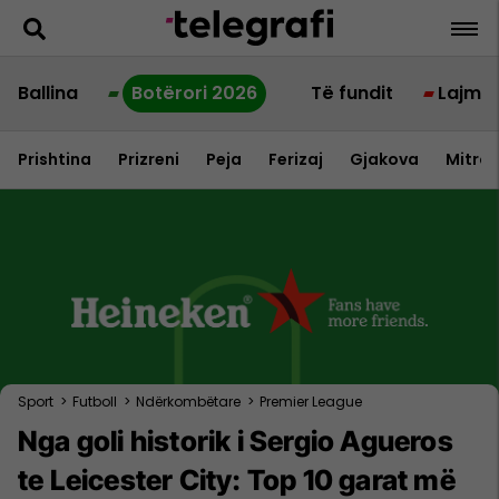
Ballina
Botërori 2026
Të fundit
Lajme
Prishtina
Prizreni
Peja
Ferizaj
Gjakova
Mitrov
Sport
>
Futboll
>
Ndërkombëtare
>
Premier League
Nga goli historik i Sergio Agueros
te Leicester City: Top 10 garat më