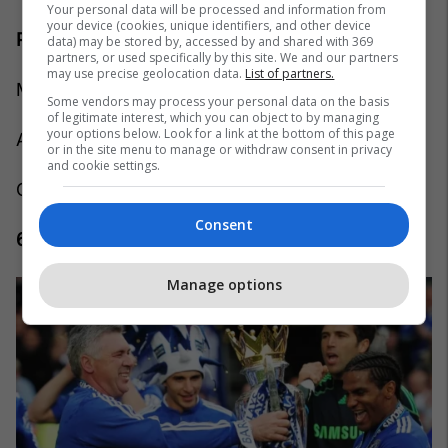
Your personal data will be processed and information from
your device (cookies, unique identifiers, and other device
Pozitat përfundimtare:
data) may be stored by, accessed by and shared with 369
partners, or used specifically by this site. We and our partners
may use precise geolocation data.
List of partners.
Man Utd 79 pikë
Some vendors may process your personal data on the basis
of legitimate interest, which you can object to by managing
your options below. Look for a link at the bottom of this page
Arsenal 78 pikë
or in the site menu to manage or withdraw consent in privacy
and cookie settings.
Chelsea 75 pikë
Consent
6. Chelsea – 2009/10
Manage options