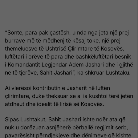
“Sonte, para pak çastësh, u nda nga jeta një prej
burrave më të mëdhenj të kësaj toke, një prej
themeluesve të Ushtrisë Çlirimtare të Kosovës,
luftëtari i orëve të para dhe bashkëluftëtari besnik
i Komandantit Legjendar Adem Jashari dhe i gjithë
ne të tjerëve, Sahit Jashari”, ka shkruar Lushtaku.
Ai vlerësoi kontributin e Jasharit në luftën
çlirimtare, duke theksuar se ai ia kushtoi tërë jetën
atdheut dhe idealit të lirisë së Kosovës.
Sipas Lushtakut, Sahit Jashari ishte ndër ata që
nuk u dorëzuan asnjëherë përballë regjimit serb,
pavarësisht përndjekjeve dhe dënimeve që kishte