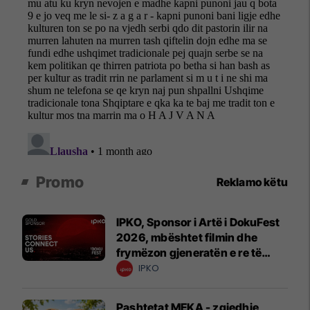
Promo
Reklamo këtu
IPKO, Sponsor i Artë i DokuFest
2026, mbështet filmin dhe
frymëzon gjeneratën e re të
krijuesve
IPKO
Pashtetat MEKA - zgjedhje