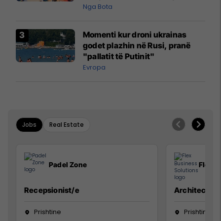
pazakontë
Nga Bota
Momenti kur droni ukrainas
godet plazhin në Rusi, pranë
"pallatit të Putinit"
Evropa
Jobs
Real Estate
Padel Zone
Flex B
Recepsionist/e
Architect
Prishtine
Prishtinë