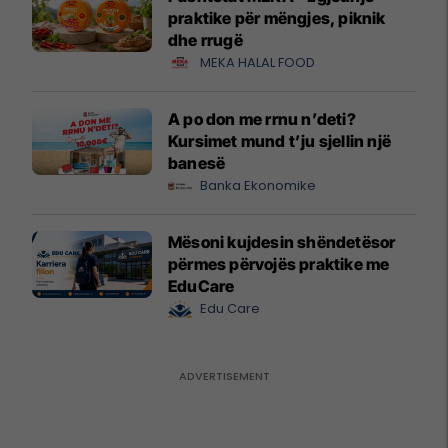
praktike për mëngjes, piknik
dhe rrugë
MEKA HALAL FOOD
A po don me rrnu n’deti?
Kursimet mund t’ju sjellin një
banesë
Banka Ekonomike
Mësoni kujdesin shëndetësor
përmes përvojës praktike me
EduCare
Edu Care