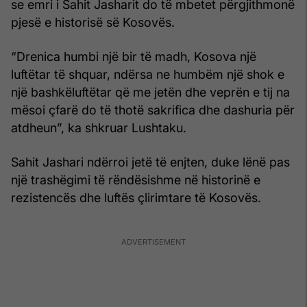
se emri i Sahit Jasharit do të mbetet përgjithmonë
pjesë e historisë së Kosovës.
“Drenica humbi një bir të madh, Kosova një
luftëtar të shquar, ndërsa ne humbëm një shok e
një bashkëluftëtar që me jetën dhe veprën e tij na
mësoi çfarë do të thotë sakrifica dhe dashuria për
atdheun”, ka shkruar Lushtaku.
Sahit Jashari ndërroi jetë të enjten, duke lënë pas
një trashëgimi të rëndësishme në historinë e
rezistencës dhe luftës çlirimtare të Kosovës.