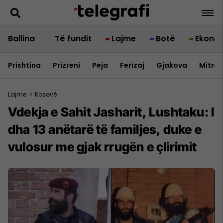
Ballina
Të fundit
Lajme
Botë
Ekono
Prishtina
Prizreni
Peja
Ferizaj
Gjakova
Mitrov
Lajme
>
Kosovë
Vdekja e Sahit Jasharit, Lushtaku: I
dha 13 anëtarë të familjes, duke e
vulosur me gjak rrugën e çlirimit