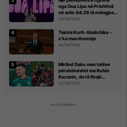
nga Dua Lipa në Prishtinë
në orën 04:28 të mëngjesit
- dhe bota digjitale serbe
03/08/2026
shpall gjendjen e luftës
Takimi Kurti-Abdixhiku -
s'ka marrëveshje
06/08/2026
Mirlind Daku mes lotëve
përshëndetet me Rubin
Kazanin, do të fitojë
miliona te Spartak Moska
02/08/2026