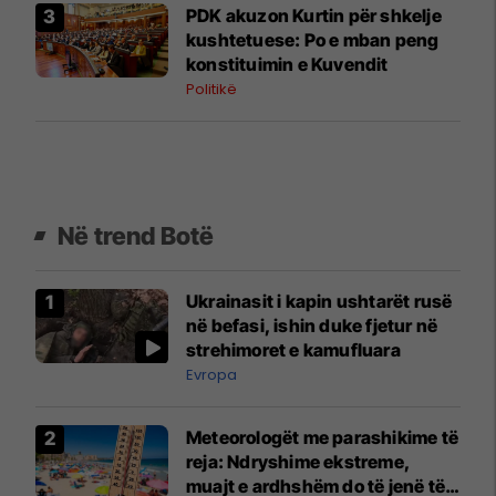
PDK akuzon Kurtin për shkelje
kushtetuese: Po e mban peng
konstituimin e Kuvendit
Politikë
Në trend Botë
Ukrainasit i kapin ushtarët rusë
në befasi, ishin duke fjetur në
strehimoret e kamufluara
Evropa
Meteorologët me parashikime të
reja: Ndryshime ekstreme,
muajt e ardhshëm do të jenë të