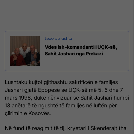
Vdes ish-komandanti i UÇK-së,
Sahit Jashari nga Prekazi
Lushtaku kujtoi gjithashtu sakrificën e familjes
Jashari gjatë Epopesë së UÇK-së më 5, 6 dhe 7
mars 1998, duke nënvizuar se Sahit Jashari humbi
13 anëtarë të ngushtë të familjes në luftën për
çlirimin e Kosovës.
Në fund të reagimit të tij, kryetari i Skenderajt tha