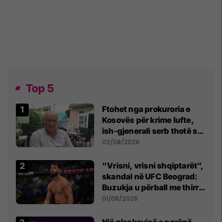
Top 5
Ftohet nga prokuroria e
Kosovës për krime lufte,
ish-gjenerali serb thotë se
dikush e tradhtoi në
02/08/2026
Beograd
“Vrisni, vrisni shqiptarët”,
skandal në UFC Beograd:
Buzukja u përball me thirrje
anti-shqiptare nga
01/08/2026
tribunat
Një pleskavicë e ngrënë