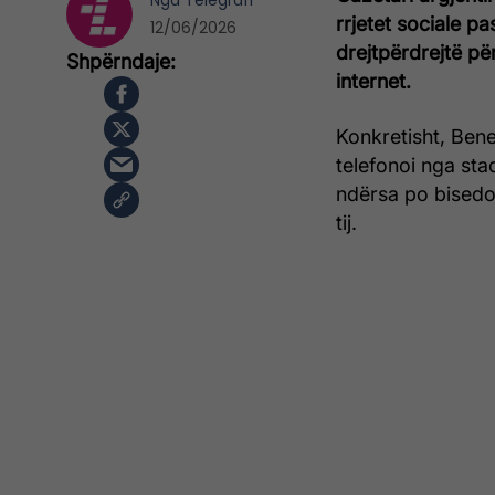
Nga
Telegrafi
rrjetet sociale pa
12/06/2026
drejtpërdrejtë për
internet.
Konkretisht, Bened
telefonoi nga st
ndërsa po bisedon
tij.