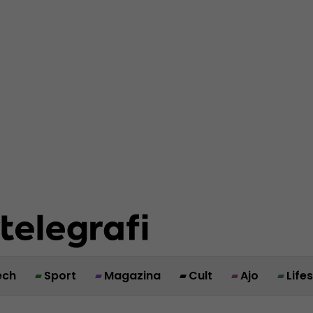
ech
Sport
Magazina
Cult
Ajo
Life