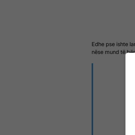
Edhe pse ishte lar
nëse mund të bën