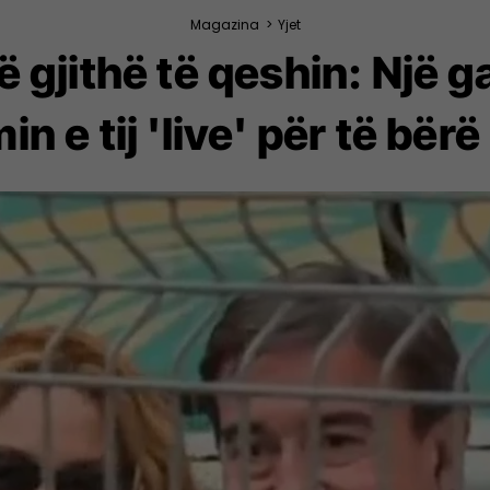
Magazina
>
Yjet
të gjithë të qeshin: Një 
 e tij 'live' për të bër