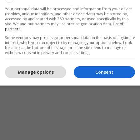
Your personal data will be processed and information from your device
(cookies, unique identifiers, and other device data) may be stored by,
accessed by and shared with 369 partners, or used specifically by this
site. We and our partners may use precise geolocation data.
List of
partners.
Some vendors may process your personal data on the basis of legitimate
interest, which you can object to by managing your options below. Look
for a link at the bottom of this page or in the site menu to manage or
withdraw consent in privacy and cookie settings.
Manage options
Consent