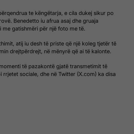
ërqendrua te këngëtarja, e cila dukej sikur po
rovë. Benedetto iu afrua asaj dhe gruaja
 me gatishmëri për një foto me të.
himit, atij iu desh të priste që një koleg tjetër të
in drejtpërdrejt, në mënyrë që ai të kalonte.
ij momenti të pazakontë gjatë transmetimit të
oi rrjetet sociale, dhe në Twitter (X.com) ka disa