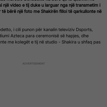
si një video e tij duke u larguar nga një transmetim i
 të bërë një foto me Shakirën filloi të qarkullonte në
etto, i cili punon për kanalin televiziv Dsports,
adiumi Azteca para ceremonisë së hapjes, dhe
te me kolegët e tij në studio - Shakira u shfaq pas