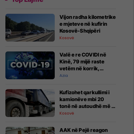
​Vijon radha kilometrike
e mjeteve në kufirin
Kosovë-Shqipëri
Kosovë
Valë e re COVIDI në
Kinë, 79 mijë raste
vetëm në korrik,
autoritetet: Nuk ka
Azia
arsye për alarm
Kufizohet qarkullimi i
kamionëve mbi 20
tonë në autoudhë më 1
gusht
Kosovë
AAK në Pejë reagon