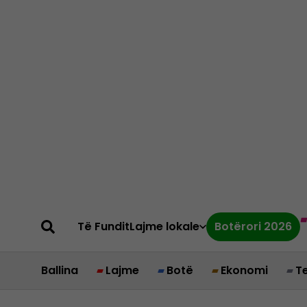
Të Fundit
Lajme lokale
Botërori 2026
Ballina
Lajme
Botë
Ekonomi
T