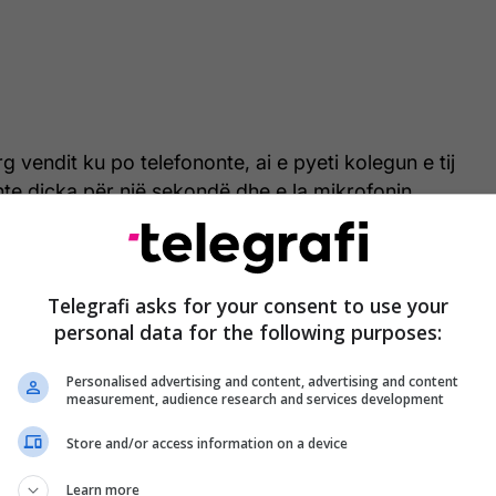
g vendit ku po telefononte, ai e pyeti kolegun e tij
te diçka për një sekondë dhe e la mikrofonin.
Telegrafi asks for your consent to use your
personal data for the following purposes:
Personalised advertising and content, advertising and content
measurement, audience research and services development
Store and/or access information on a device
Learn more