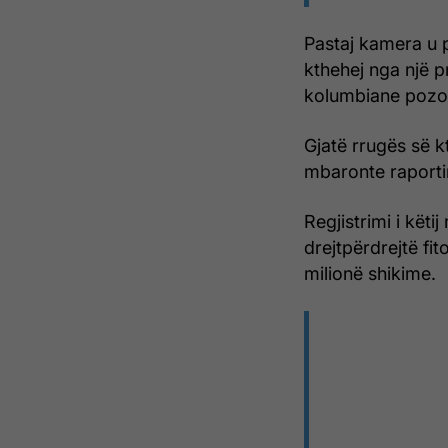
Pastaj kamera u p
kthehej nga një p
kolumbiane pozoi
Gjatë rrugës së kt
mbaronte raportim
Regjistrimi i kët
drejtpërdrejtë fit
milionë shikime.