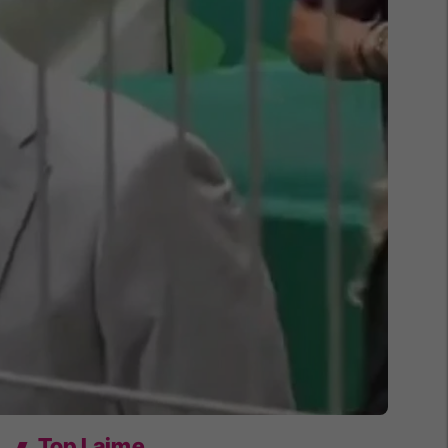
Top Lajme