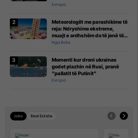
Evropa
Meteorologët me parashikime të
reja: Ndryshime ekstreme,
muajt e ardhshëm do të jenë të
pazakontë
Nga Bota
Momenti kur droni ukrainas
godet plazhin në Rusi, pranë
"pallatit të Putinit"
Evropa
Jobs
Real Estate