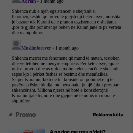
Promo
Reklamo këtu
A po don me rrnu n’deti?