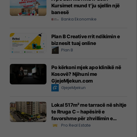
Kursimet mund t’ju sjellin një
banesë
Banka Ekonomike
Plan B Creative rrit ndikimin e
biznesit tuaj online
Plan B
Po kërkoni mjek apo klinikë në
Kosovë? Njihuni me
GjejeMjekun.com
GjejeMjekun
Lokal 517m² me tarracë në shitje
te Rruga C – hapësirë e
favorshme për zhvillimin e
biznesit #15796
Pro Real Estate