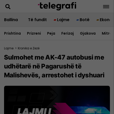
Ballina
Të fundit
Lajme
Botë
Ekono
Prishtina
Prizreni
Peja
Ferizaj
Gjakova
Mitrov
Lajme
>
Kronika e Zezë
Sulmohet me AK-47 autobusi me
udhëtarë në Pagarushë të
Malishevës, arrestohet i dyshuari