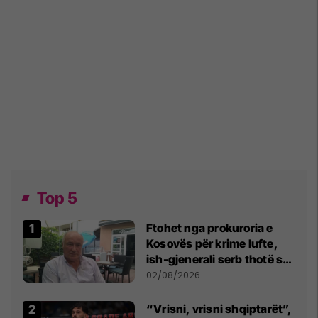
Top 5
Ftohet nga prokuroria e
Kosovës për krime lufte,
ish-gjenerali serb thotë se
dikush e tradhtoi në
02/08/2026
Beograd
“Vrisni, vrisni shqiptarët”,