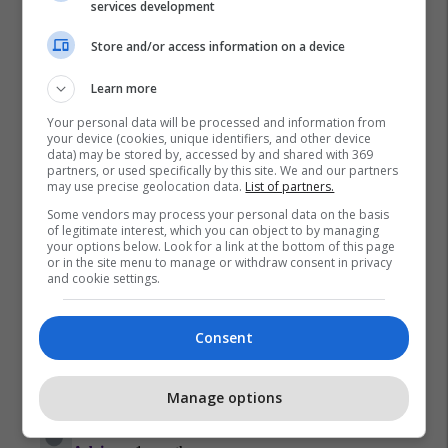
services development
Store and/or access information on a device
Learn more
Malishevë
Pagarushë
Policia E Kosovës
Your personal data will be processed and information from
Vlera Krasniqi
your device (cookies, unique identifiers, and other device
data) may be stored by, accessed by and shared with 369
partners, or used specifically by this site. We and our partners
may use precise geolocation data.
List of partners.
Some vendors may process your personal data on the basis
of legitimate interest, which you can object to by managing
your options below. Look for a link at the bottom of this page
or in the site menu to manage or withdraw consent in privacy
and cookie settings.
Consent
Manage options