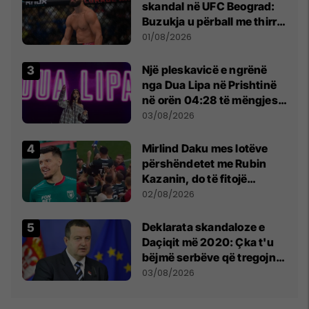
skandal në UFC Beograd:
Buzukja u përball me thirrje
anti-shqiptare nga
01/08/2026
tribunat
Një pleskavicë e ngrënë
nga Dua Lipa në Prishtinë
në orën 04:28 të mëngjesit
- dhe bota digjitale serbe
03/08/2026
shpall gjendjen e luftës
Mirlind Daku mes lotëve
përshëndetet me Rubin
Kazanin, do të fitojë
miliona te Spartak Moska
02/08/2026
​Deklarata skandaloze e
Daçiqit më 2020: Çka t'u
bëjmë serbëve që tregojnë
ku janë varrosur shqiptarët
03/08/2026
në Serbi