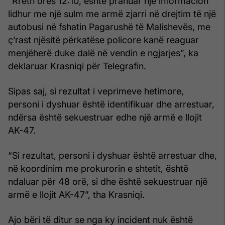
“Rreth orës 12:10, është pranuar një informacion
lidhur me një sulm me armë zjarri në drejtim të një
autobusi në fshatin Pagarushë të Malishevës, me
ç’rast njësitë përkatëse policore kanë reaguar
menjëherë duke dalë në vendin e ngjarjes”, ka
deklaruar Krasniqi për Telegrafin.
Sipas saj, si rezultat i veprimeve hetimore,
personi i dyshuar është identifikuar dhe arrestuar,
ndërsa është sekuestruar edhe një armë e llojit
AK-47.
“Si rezultat, personi i dyshuar është arrestuar dhe,
në koordinim me prokurorin e shtetit, është
ndaluar për 48 orë, si dhe është sekuestruar një
armë e llojit AK-47”, tha Krasniqi.
Ajo bëri të ditur se nga ky incident nuk është