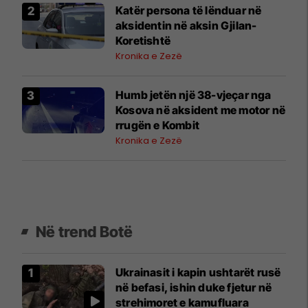
Katër persona të lënduar në
aksidentin në aksin Gjilan-
Koretishtë
Kronika e Zezë
Humb jetën një 38-vjeçar nga
Kosova në aksident me motor në
rrugën e Kombit
Kronika e Zezë
Në trend Botë
Ukrainasit i kapin ushtarët rusë
në befasi, ishin duke fjetur në
strehimoret e kamufluara