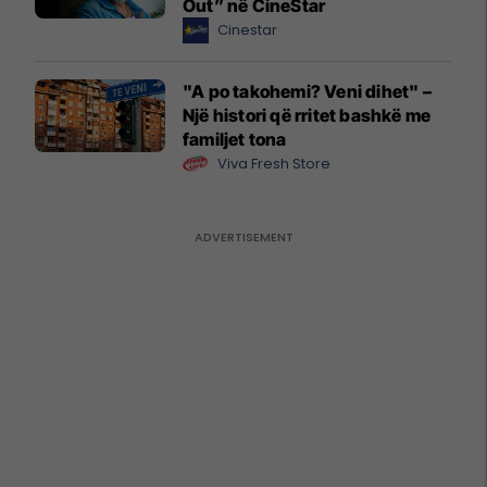
Out” në CineStar
Cinestar
"A po takohemi? Veni dihet" –
Një histori që rritet bashkë me
familjet tona
Viva Fresh Store