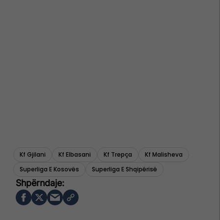
Kf Gjilani
Kf Elbasani
Kf Trepça
Kf Malisheva
Superliga E Kosovës
Superliga E Shqipërisë