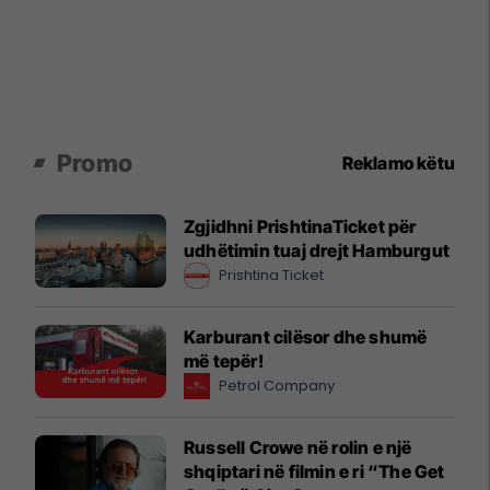
Promo
Reklamo këtu
Zgjidhni PrishtinaTicket për
udhëtimin tuaj drejt Hamburgut
Prishtina Ticket
Karburant cilësor dhe shumë
më tepër!
Petrol Company
Russell Crowe në rolin e një
shqiptari në filmin e ri “The Get