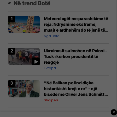
Në trend Botë
Meteorologët me parashikime të
reja: Ndryshime ekstreme,
muajt e ardhshëm do të jenë të
pazakontë
Nga Bota
Ukrainasit sulmohen në Poloni -
Tusk i kërkon presidentit të
reagojë
Evropa
“Në Ballkan po lind diçka
historikisht krejt e re” - një
bisedë me Oliver Jens Schmitt
mbi protestat në Shqipëri dhe të
Shqipëri
kaluarën e rajonit
×