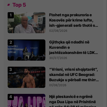
Top 5
Ftohet nga prokuroria e
Kosovës për krime lufte,
ish-gjenerali serb thotë se
dikush e tradhtoi në
02/08/2026
Beograd
Gjithçka që ndodhi në
Kuvendin e
jashtëzakonshëm të LDK-
së
30/07/2026
“Vrisni, vrisni shqiptarët”,
skandal në UFC Beograd:
Buzukja u përball me thirrje
anti-shqiptare nga
01/08/2026
tribunat
Një pleskavicë e ngrënë
nga Dua Lipa në Prishtinë
në orën 04:28 të mëngjesit