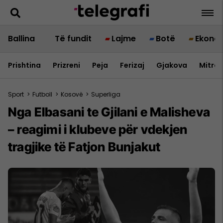
Ballina
Të fundit
Lajme
Botë
Ekono
Prishtina
Prizreni
Peja
Ferizaj
Gjakova
Mitrov
Sport
>
Futboll
>
Kosovë
>
Superliga
Nga Elbasani te Gjilani e Malisheva
– reagimi i klubeve për vdekjen
tragjike të Fatjon Bunjakut