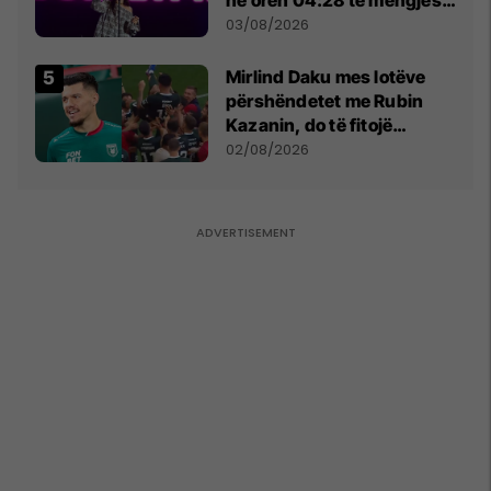
- dhe bota digjitale serbe
03/08/2026
shpall gjendjen e luftës
Mirlind Daku mes lotëve
përshëndetet me Rubin
Kazanin, do të fitojë
miliona te Spartak Moska
02/08/2026