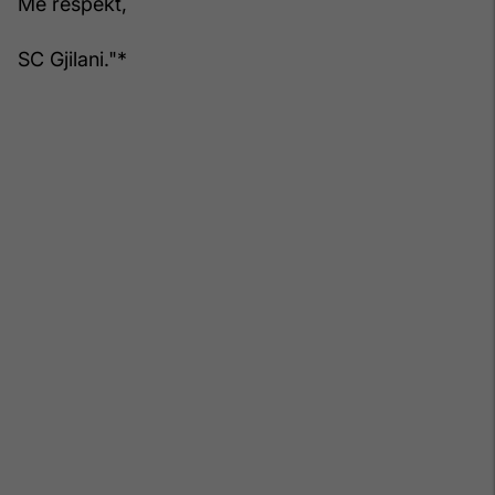
Me respekt,
SC Gjilani."*