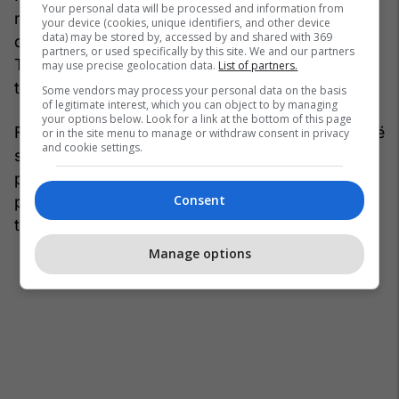
Your personal data will be processed and information from
nga jeta të ish-lojtarit tonë, Fatjon Bunjaku,
your device (cookies, unique identifiers, and other device
data) may be stored by, accessed by and shared with 369
djaloshit që hodhi hapat në Shkollën e Futbollit KF
partners, or used specifically by this site. We and our partners
Trepça dhe që me krenari mbajti ngjyrat e klubit
may use precise geolocation data.
List of partners.
tonë.
Some vendors may process your personal data on the basis
of legitimate interest, which you can object to by managing
your options below. Look for a link at the bottom of this page
Fatjoni ishte më shumë se një futbollist; ai ishte një
or in the site menu to manage or withdraw consent in privacy
and cookie settings.
shembull i përkushtimit, respektit dhe dashurisë
për sportin. Kujtimi i tij do të mbetet gjithmonë
Consent
pjesë e historisë së KF Trepçës dhe në zemrat e
të gjithë atyre që e njohën.
Manage options