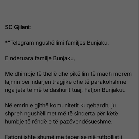
SC Gjilani:
*"Telegram ngushëllimi familjes Bunjaku.
E nderuara familje Bunjaku,
Me dhimbje të thellë dhe pikëllim të madh morëm
lajmin për ndarjen tragjike dhe të parakohshme
nga jeta të më të dashurit tuaj, Fatjon Bunjakut.
Në emrin e gjithë komunitetit kuqebardh, ju
shpreh ngushëllimet më të sinqerta për këtë
humbje të rëndë e të pazëvendësueshme.
Fatjoni ishte shumë më tepër se një futbollist i