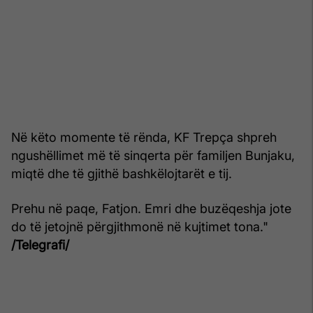
Në këto momente të rënda, KF Trepça shpreh
ngushëllimet më të sinqerta për familjen Bunjaku,
miqtë dhe të gjithë bashkëlojtarët e tij.
Prehu në paqe, Fatjon. Emri dhe buzëqeshja jote
do të jetojnë përgjithmonë në kujtimet tona."
/Telegrafi/