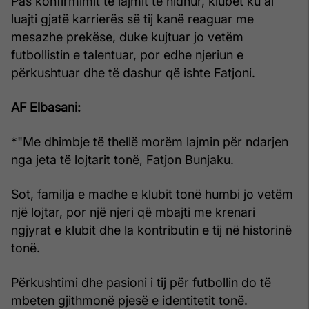
Pas konfirmimit të lajmit të hidhur, klubet ku ai
luajti gjatë karrierës së tij kanë reaguar me
mesazhe prekëse, duke kujtuar jo vetëm
futbollistin e talentuar, por edhe njeriun e
përkushtuar dhe të dashur që ishte Fatjoni.
AF Elbasani:
*"Me dhimbje të thellë morëm lajmin për ndarjen
nga jeta të lojtarit tonë, Fatjon Bunjaku.
Sot, familja e madhe e klubit tonë humbi jo vetëm
një lojtar, por një njeri që mbajti me krenari
ngjyrat e klubit dhe la kontributin e tij në historinë
tonë.
Përkushtimi dhe pasioni i tij për futbollin do të
mbeten gjithmonë pjesë e identitetit tonë.