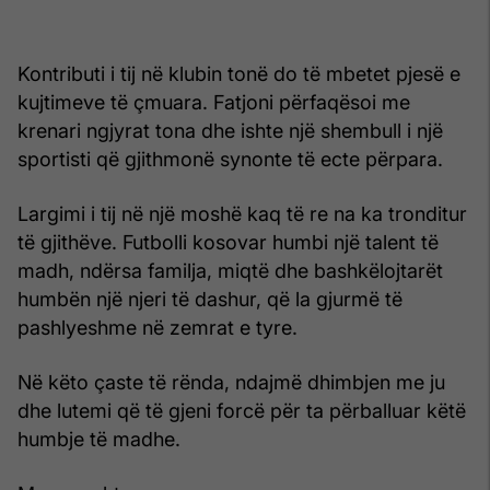
Kontributi i tij në klubin tonë do të mbetet pjesë e
kujtimeve të çmuara. Fatjoni përfaqësoi me
krenari ngjyrat tona dhe ishte një shembull i një
sportisti që gjithmonë synonte të ecte përpara.
Largimi i tij në një moshë kaq të re na ka tronditur
të gjithëve. Futbolli kosovar humbi një talent të
madh, ndërsa familja, miqtë dhe bashkëlojtarët
humbën një njeri të dashur, që la gjurmë të
pashlyeshme në zemrat e tyre.
Në këto çaste të rënda, ndajmë dhimbjen me ju
dhe lutemi që të gjeni forcë për ta përballuar këtë
humbje të madhe.