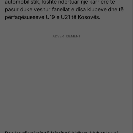
automobilistik, kishte ndërtuar një karrierë të
pasur duke veshur fanellat e disa klubeve dhe të
përfaqësueseve U19 e U21 të Kosovës.