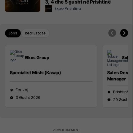
3, 4 dhe 5 gusht në Prishtinë
Expo Prishtina
Jobs
Real Estate
Elkos Group
Sola
Specialist Mishi (Kasap)
Sales Deve
Manager
Ferizaj
Prishtinë
3 Gusht 2026
29 Gusht 