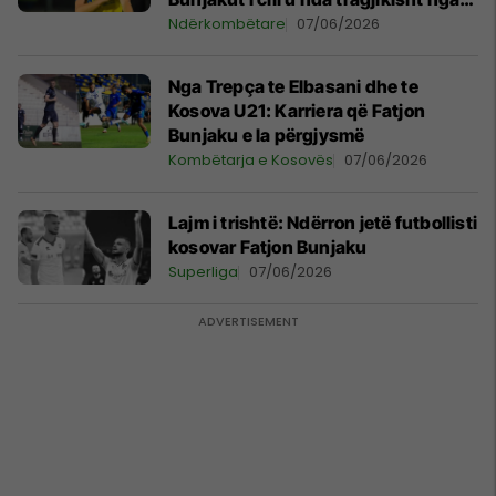
jeta
Ndërkombëtare
07/06/2026
Nga Trepça te Elbasani dhe te
Kosova U21: Karriera që Fatjon
Bunjaku e la përgjysmë
Kombëtarja e Kosovës
07/06/2026
Lajm i trishtë: Ndërron jetë futbollisti
kosovar Fatjon Bunjaku
Superliga
07/06/2026