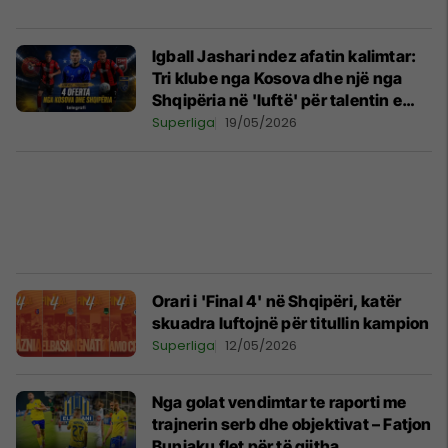
Igball Jashari ndez afatin kalimtar:
Tri klube nga Kosova dhe një nga
Shqipëria në 'luftë' për talentin e
Drenicës
Superliga
19/05/2026
Orari i 'Final 4' në Shqipëri, katër
skuadra luftojnë për titullin kampion
Superliga
12/05/2026
Nga golat vendimtar te raporti me
trajnerin serb dhe objektivat – Fatjon
Bunjaku flet për të gjitha