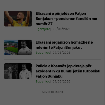
Elbasani e përjetëson Fatjon
Bunjakun – pensionon fanellën me
numër 27
Ligat tjera
09/06/2026
Elbasani organizon homazhe në
nderim të Fatjon Bunjakut
Superliga
07/06/2026
Policia e Kosovës jep detaje për
aksidentin ku humbi jetën futbollisti
Fatjon Bunjaku
Superliga
07/06/2026