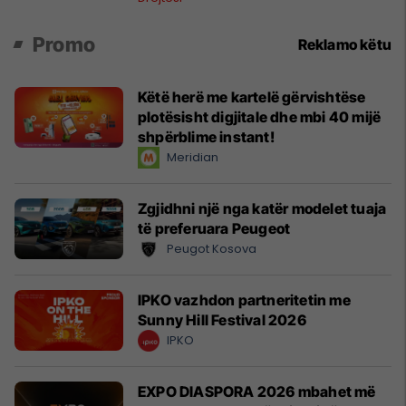
Promo
Reklamo këtu
Këtë herë me kartelë gërvishtëse
plotësisht digjitale dhe mbi 40 mijë
shpërblime instant!
Meridian
Zgjidhni një nga katër modelet tuaja
të preferuara Peugeot
Peugot Kosova
IPKO vazhdon partneritetin me
Sunny Hill Festival 2026
IPKO
EXPO DIASPORA 2026 mbahet më