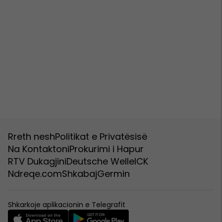
Rreth nesh
Politikat e Privatësisë
Na Kontaktoni
Prokurimi i Hapur
RTV Dukagjini
Deutsche Welle
ICK
Ndreqe.com
Shkabaj
Germin
Shkarkoje aplikacionin e Telegrafit