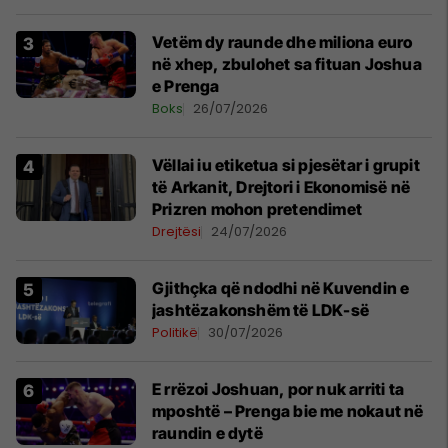
Vetëm dy raunde dhe miliona euro
në xhep, zbulohet sa fituan Joshua
e Prenga
Boks
26/07/2026
Vëllai iu etiketua si pjesëtar i grupit
të Arkanit, Drejtori i Ekonomisë në
Prizren mohon pretendimet
Drejtësi
24/07/2026
Gjithçka që ndodhi në Kuvendin e
jashtëzakonshëm të LDK-së
Politikë
30/07/2026
E rrëzoi Joshuan, por nuk arriti ta
mposhtë – Prenga bie me nokaut në
raundin e dytë