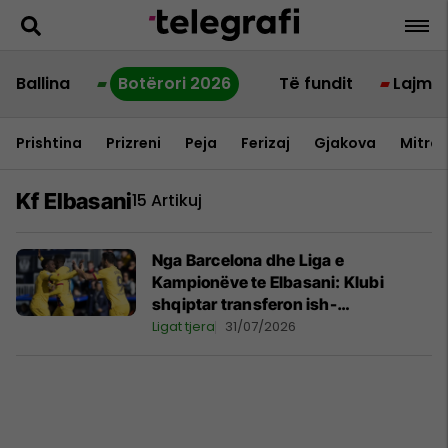
Ballina
Botërori 2026
Të fundit
Lajme
Prishtina
Prizreni
Peja
Ferizaj
Gjakova
Mitrov
Kf Elbasani
15 Artikuj
Nga Barcelona dhe Liga e
Kampionëve te Elbasani: Klubi
shqiptar transferon ish-
bashkëlojtarin e Messit
Ligat tjera
31/07/2026