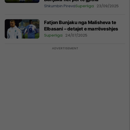
Shkumbin Pireva
Superliga
23/09/2025
Fatjon Bunjaku nga Malisheva te
Elbasani – detajet e marrëveshjes
Superliga
24/07/2025