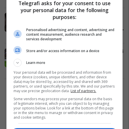
Telegrafi asks for your consent to use
your personal data for the following
Kapet drogë në vlerë prej 9 milionë
purposes:
dollarëve në Brazil, në paketim
gjendej logoja e një klubi shqiptar të
Personalised advertising and content, advertising and
content measurement, audience research and
futbollit
Nga Bota
01/10/2019
services development
Store and/or access information on a device
Armend Dallku i jep fund karrierës si
futbollist: 535 ndeshje, 151 me
Learn more
Prishtinën, 61 me Kombëtaren
shqiptare
Superliga
18/07/2019
Your personal data will be processed and information from
your device (cookies, unique identifiers, and other device
data) may be stored by, accessed by and shared with 369
partners, or used specifically by this site. We and our partners
1
may use precise geolocation data.
List of partners.
Some vendors may process your personal data on the basis
of legitimate interest, which you can object to by managing
your options below. Look for a link at the bottom of this page
or in the site menu to manage or withdraw consent in privacy
and cookie settings.