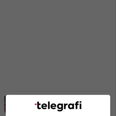
Dinamo e Ilir Dajës merr kreun në
Superligën e Shqipërisë, garë e
çmendur për titullin kampion
Superliga
15/12/2024