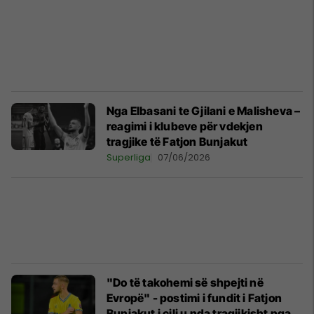
Nga Elbasani te Gjilani e Malisheva –
reagimi i klubeve për vdekjen
tragjike të Fatjon Bunjakut
Superliga
07/06/2026
"Do të takohemi së shpejti në
Evropë" - postimi i fundit i Fatjon
Bunjakut i cili u nda tragjikisht nga