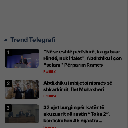
Trend Telegrafi
"Nëse është përfshirë, ka gabuar
rëndë, nuk i falet", Abdixhiku i çon
“selam” Përparim Ramës
Politikë
Abdixhiku i mbijetoi nismës së
shkarkimit, flet Muhaxheri
Politikë
32 vjet burgim për katër të
akuzuarit në rastin “Toka 2”,
konfiskohen 45 ngastra
kadastrale
Drejtësi