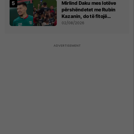
Mirlind Daku mes lotëve
përshëndetet me Rubin
Kazanin, do të fitojë
miliona te Spartak Moska
02/08/2026