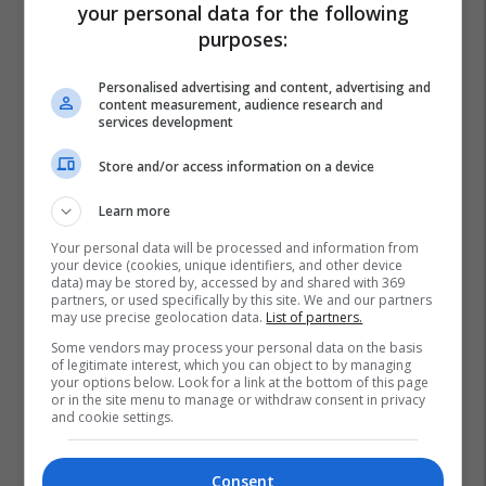
your personal data for the following
purposes:
Personalised advertising and content, advertising and
content measurement, audience research and
services development
Store and/or access information on a device
Learn more
Your personal data will be processed and information from
your device (cookies, unique identifiers, and other device
data) may be stored by, accessed by and shared with 369
Kf Elbasani
Fatjon Bunjaku
partners, or used specifically by this site. We and our partners
may use precise geolocation data.
List of partners.
Some vendors may process your personal data on the basis
of legitimate interest, which you can object to by managing
your options below. Look for a link at the bottom of this page
or in the site menu to manage or withdraw consent in privacy
and cookie settings.
Consent