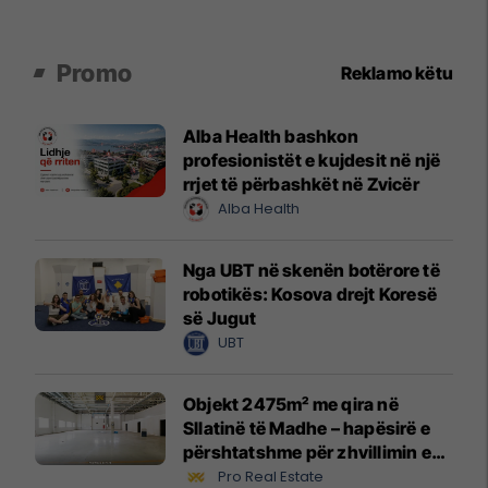
Promo
Reklamo këtu
Alba Health bashkon
profesionistët e kujdesit në një
rrjet të përbashkët në Zvicër
Alba Health
Nga UBT në skenën botërore të
robotikës: Kosova drejt Koresë
së Jugut
UBT
Objekt 2475m² me qira në
Sllatinë të Madhe – hapësirë e
përshtatshme për zhvillimin e
biznesit #16068
Pro Real Estate