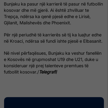
Bunjaku ka pasur një karrierë të pasur në futbollin
kosovar dhe më gjerë. Ai është zhvilluar te
Trepça, ndërsa ka qenë pjesë edhe e Lirisë,
Gjilanit, Malishevës dhe Phoenixit.
Për një periudhë të karrierës së tij ka luajtur edhe
në Kroaci, ndërsa së fundi ishte pjesë e Elbasanit.
Në nivel përfaqësues, Bunjaku ka veshur fanellën
e Kosovës në grupmoshat U19 dhe U21, duke u
konsideruar një prej talenteve premtues të
futbollit kosovar./
Telegrafi
/