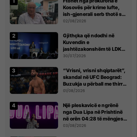
Ftohet nga prokuroria e
Kosovës për krime lufte,
ish-gjenerali serb thotë se
dikush e tradhtoi në
02/08/2026
Beograd
Gjithçka që ndodhi në
Kuvendin e
jashtëzakonshëm të LDK-
së
30/07/2026
“Vrisni, vrisni shqiptarët”,
skandal në UFC Beograd:
Buzukja u përball me thirrje
anti-shqiptare nga
01/08/2026
tribunat
Një pleskavicë e ngrënë
nga Dua Lipa në Prishtinë
në orën 04:28 të mëngjesit
- dhe bota digjitale serbe
03/08/2026
shpall gjendjen e luftës