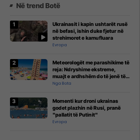
Në trend Botë
Ukrainasit i kapin ushtarët rusë
në befasi, ishin duke fjetur në
strehimoret e kamufluara
Evropa
Meteorologët me parashikime të
reja: Ndryshime ekstreme,
muajt e ardhshëm do të jenë të
pazakontë
Nga Bota
Momenti kur droni ukrainas
godet plazhin në Rusi, pranë
"pallatit të Putinit"
Evropa