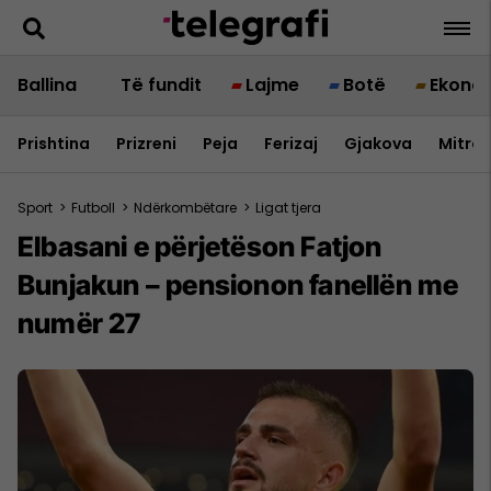
Ballina
Të fundit
Lajme
Botë
Ekono
Prishtina
Prizreni
Peja
Ferizaj
Gjakova
Mitrov
Sport
>
Futboll
>
Ndërkombëtare
>
Ligat tjera
Elbasani e përjetëson Fatjon
Bunjakun – pensionon fanellën me
numër 27