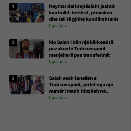
Neymar del krejtësisht jashtë
kontrollit: bërtitet, provokon
dhe tall të gjithë kundërshtarët
Ligat tjera
Mo Salah i bën një kërkesë të
pazakontë Trabzonsporit
menjëherë pas transferimit
Ligat tjera
Salah vesh fanellën e
Trabzonsporit, pritet nga një
numër i madh tifozësh në
Stamboll
Ligat tjera